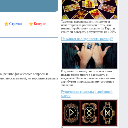
Таролог, парапсихолог, психолог и
Стрелец
Козерог
психотерапевт рассказали о том, как
именно «работает» гадание на Таро, и
стоит ли доверять результатам на 100%.
На каком пальце носить кольцо?
В древности кольцо на том или ином
го, решите финансовые вопросы и
пальце могло многое рассказать о
ких высказываний, не торопитесь решать
владельце. Кольцо считали магическим
атрибутом и придавали ему огромное
значение.
Рунические символы в любовной
магии