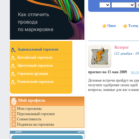
Овен
Телец
Козерог
Зодиакальный гороскоп
(22 декабря - 20
Китайский гороскоп
Цветочный гороскоп
прогноз на 15 мая 2009
на с
Гороскоп друидов
Деловые встречи пройдут на уди
Рунический гороскоп
получите одобрение своих идей
вопросы, важные для вас и ваше
Мой профиль
Мои гороскопы
Персональный гороскоп
Совместимость
Подписка на гороскопы