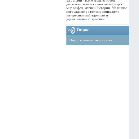
За рунами - всего лишь за тремя
десятками знаков - стоит целый мир -
мир мифов, магии и истории. Малейшее
погружение в этот мир приводит к
интересным наблюдениям и
удивительным открытиям.
Опрос
Опрос временно недоступен.