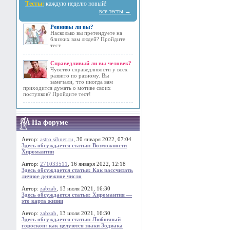
Тесты:
каждую неделю новый!
все тесты →
Ревнивы ли вы?
Насколько вы претендуете на
близких вам людей? Пройдите
тест.
Справедливый ли вы человек?
Чувство справедливости у всех
развито по разному. Вы
замечали, что иногда вам
приходится думать о мотиве своих
поступков? Пройдите тест!
На форуме
Автор:
astro.sibnet.ru
, 30 января 2022, 07:04
Здесь обсуждается статья: Возможности
Хиромантии
Автор:
271033511
, 16 января 2022, 12:18
Здесь обсуждается статья: Как рассчитать
личное денежное число
Автор:
zabzab
, 13 июля 2021, 16:30
Здесь обсуждается статья: Хиромантия —
это карта жизни
Автор:
zabzab
, 13 июля 2021, 16:30
Здесь обсуждается статья: Любовный
гороскоп: как целуются знаки Зодиака