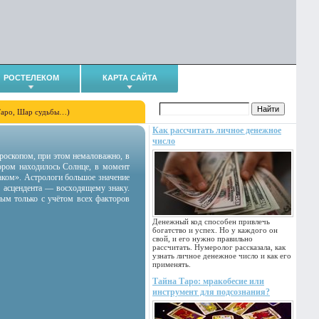
РОСТЕЛЕКОМ
КАРТА САЙТА
Таро, Шар судьбы…)
Как рассчитать личное денежное
число
гороскопом, при этом немаловажно, в
тором находилось Солнце, в момент
аком». Астрологи большое значение
 асцендента — восходящему знаку.
ным только с учётом всех факторов
Денежный код способен привлечь
богатство и успех. Но у каждого он
свой, и его нужно правильно
рассчитать. Нумеролог рассказала, как
узнать личное денежное число и как его
применять.
Тайна Таро: мракобесие или
инструмент для подсознания?