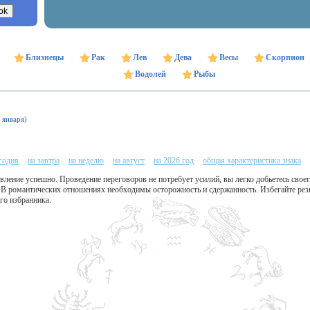
Близнецы
Рак
Лев
Дева
Весы
Скорпион
Водолей
Рыбы
 января)
егодня
на завтра
на неделю
на август
на 2026 год
общая характеристика знака
вление успешно. Проведение переговоров не потребует усилий, вы легко добьетесь свое
. В романтических отношениях необходимы осторожность и сдержанность. Избегайте рез
го избранника.