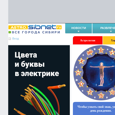
НОВОСТИ
РАЗВЛЕЧ
Вход
Астрология
Хи
Чтобы узнать свой знак, 
день рождения.