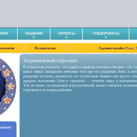
ЕНИЯ
ОБЩЕНИЕ
СЕРВИСЫ
СПЕЦПРОЕКТЫ
романтия
Нумерология
Гадания онлайн
(Руны, 
Зодиакальный гороскоп
В астрологии считается, что судьба и характер человека связаны с его 
каких знаках находились небесные тела при его рождении. Знак, в ко
рождения человека, называется его «солнечным знаком» или просто «зн
придают положению Луны в гороскопе — лунному знаку, и положению
Тем не менее, полноценный астрологический анализ считается возмож
гороскопа и их взаимодействия.
укажите