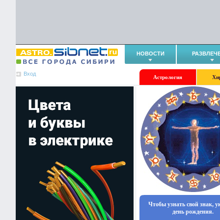
НОВОСТИ
РАЗВЛЕЧ
Вход
Астрология
Хи
Чтобы узнать свой знак, 
день рождения.