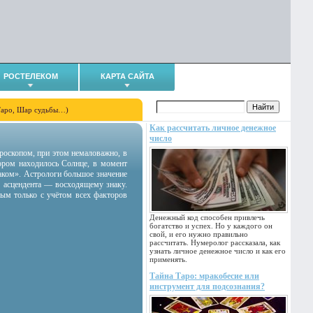
РОСТЕЛЕКОМ
КАРТА САЙТА
Таро, Шар судьбы…)
Как рассчитать личное денежное
число
гороскопом, при этом немаловажно, в
тором находилось Солнце, в момент
аком». Астрологи большое значение
 асцендента — восходящему знаку.
ным только с учётом всех факторов
Денежный код способен привлечь
богатство и успех. Но у каждого он
свой, и его нужно правильно
рассчитать. Нумеролог рассказала, как
узнать личное денежное число и как его
применять.
Тайна Таро: мракобесие или
инструмент для подсознания?