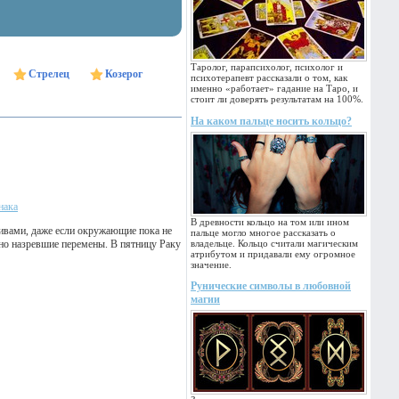
Таролог, парапсихолог, психолог и
Стрелец
Козерог
психотерапевт рассказали о том, как
именно «работает» гадание на Таро, и
стоит ли доверять результатам на 100%.
На каком пальце носить кольцо?
нака
В древности кольцо на том или ином
тивами, даже если окружающие пока не
пальце могло многое рассказать о
вно назревшие перемены. В пятницу Раку
владельце. Кольцо считали магическим
атрибутом и придавали ему огромное
значение.
Рунические символы в любовной
магии