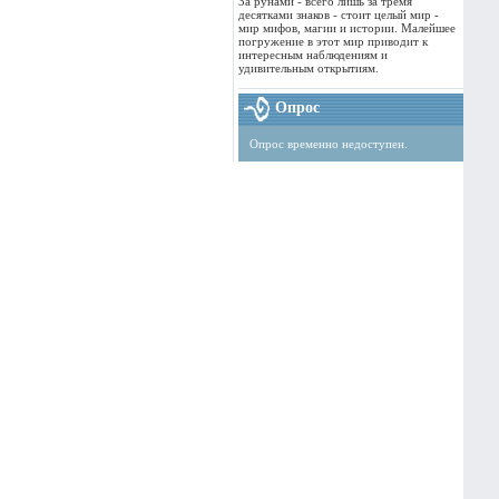
За рунами - всего лишь за тремя
десятками знаков - стоит целый мир -
мир мифов, магии и истории. Малейшее
погружение в этот мир приводит к
интересным наблюдениям и
удивительным открытиям.
Опрос
Опрос временно недоступен.