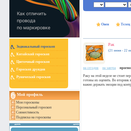
Овен
Телец
Рак
Зодиакальный гороскоп
(21 июня - 22 и
Китайский гороскоп
Цветочный гороскоп
на сегодня
на завтра
прогноз
Гороскоп друидов
Раку на этой неделе не стоит п
Рунический гороскоп
готовы их оценить. Во вторник 
важно держать эмоции под конт
Мой профиль
Мои гороскопы
Персональный гороскоп
Совместимость
Подписка на гороскопы