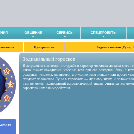
ЕНИЯ
ОБЩЕНИЕ
СЕРВИСЫ
СПЕЦПРОЕКТЫ
романтия
Нумерология
Гадания онлайн
(Руны, 
Зодиакальный гороскоп
В астрологии считается, что судьба и характер человека связаны с его 
каких знаках находились небесные тела при его рождении. Знак, в ко
рождения человека, называется его «солнечным знаком» или просто «зн
придают положению Луны в гороскопе — лунному знаку, и положению
Тем не менее, полноценный астрологический анализ считается возмож
гороскопа и их взаимодействия.
укажите