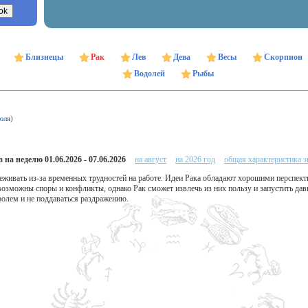
Близнецы
Рак
Лев
Дева
Весы
Скорпион
Водолей
Рыбы
юля)
 на неделю 01.06.2026 - 07.06.2026
на август
на 2026 год
общая характеристика з
ереживать из-за временных трудностей на работе. Идеи Рака обладают хорошими перспек
возможны споры и конфликты, однако Рак сможет извлечь из них пользу и запустить да
ролем и не поддаваться раздражению.