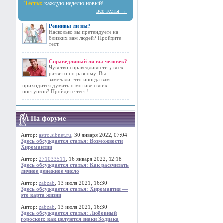
Тесты:
каждую неделю новый!
все тесты →
Ревнивы ли вы?
Насколько вы претендуете на
близких вам людей? Пройдите
тест.
Справедливый ли вы человек?
Чувство справедливости у всех
развито по разному. Вы
замечали, что иногда вам
приходится думать о мотиве своих
поступков? Пройдите тест!
На форуме
Автор:
astro.sibnet.ru
, 30 января 2022, 07:04
Здесь обсуждается статья: Возможности
Хиромантии
Автор:
271033511
, 16 января 2022, 12:18
Здесь обсуждается статья: Как рассчитать
личное денежное число
Автор:
zabzab
, 13 июля 2021, 16:30
Здесь обсуждается статья: Хиромантия —
это карта жизни
Автор:
zabzab
, 13 июля 2021, 16:30
Здесь обсуждается статья: Любовный
гороскоп: как целуются знаки Зодиака