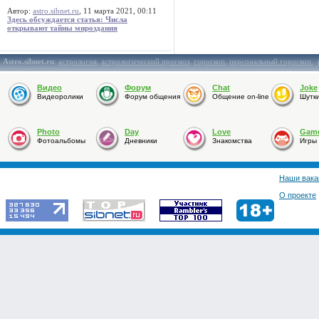
Автор:
astro.sibnet.ru
, 11 марта 2021, 00:11
Здесь обсуждается статья: Числа
открывают тайны мироздания
Astro.sibnet.ru
:
астрология
,
астрологический прогноз
,
гороскоп
,
персональный гороскоп
,
Видео
Форум
Chat
Joke
Видеоролики
Форум общения
Общение on-line
Шутк
Photo
Day
Love
Gam
Фотоальбомы
Дневники
Знакомства
Игры
Наши вака
О проекте