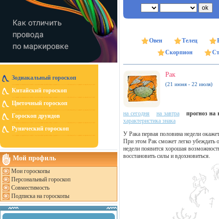
Овен
Телец
Скорпион
Ст
Рак
Зодиакальный гороскоп
(21 июня - 22 июля)
Китайский гороскоп
Цветочный гороскоп
на сегодня
на завтра
прогноз на н
Гороскоп друидов
характеристика знака
Рунический гороскоп
У Рака первая половина недели окаже
При этом Рак сможет легко убеждать 
недели появится хорошая возможность
восстановить силы и вдохновиться.
Мой профиль
Мои гороскопы
Персональный гороскоп
Совместимость
Подписка на гороскопы