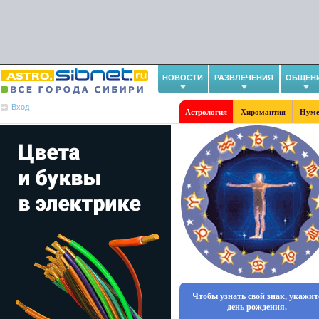
НОВОСТИ
РАЗВЛЕЧЕНИЯ
ОБЩЕН
Вход
Астрология
Хиромантия
Нуме
Чтобы узнать свой знак, укажит
день рождения.