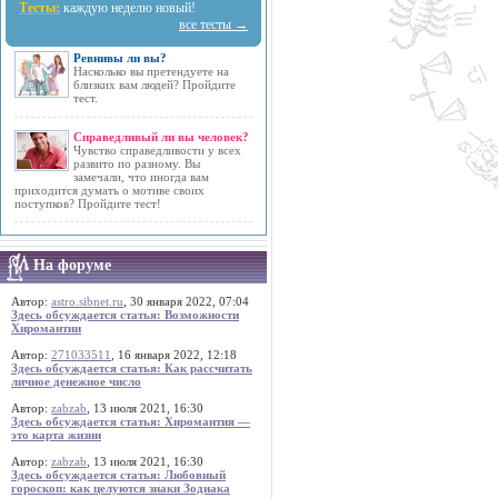
Тесты:
каждую неделю новый!
все тесты →
Ревнивы ли вы?
Насколько вы претендуете на
близких вам людей? Пройдите
тест.
Справедливый ли вы человек?
Чувство справедливости у всех
развито по разному. Вы
замечали, что иногда вам
приходится думать о мотиве своих
поступков? Пройдите тест!
На форуме
Автор:
astro.sibnet.ru
, 30 января 2022, 07:04
Здесь обсуждается статья: Возможности
Хиромантии
Автор:
271033511
, 16 января 2022, 12:18
Здесь обсуждается статья: Как рассчитать
личное денежное число
Автор:
zabzab
, 13 июля 2021, 16:30
Здесь обсуждается статья: Хиромантия —
это карта жизни
Автор:
zabzab
, 13 июля 2021, 16:30
Здесь обсуждается статья: Любовный
гороскоп: как целуются знаки Зодиака