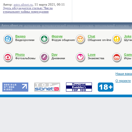
Автор:
astro.sibnet.ru
, 11 марта 2021, 00:11
Здесь обсуждается статья: Числа
открывают тайны мироздания
Astro.sibnet.ru
:
астрология
,
астрологический прогноз
,
гороскоп
,
персональный гороскоп
,
Видео
Форум
Chat
Joke
Видеоролики
Форум общения
Общение on-line
Шутк
Photo
Day
Love
Gam
Фотоальбомы
Дневники
Знакомства
Игры
Наши вака
О проекте