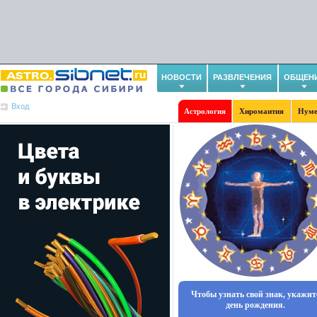
НОВОСТИ
РАЗВЛЕЧЕНИЯ
ОБЩЕН
Вход
Астрология
Хиромантия
Нуме
Чтобы узнать свой знак, укажит
день рождения.