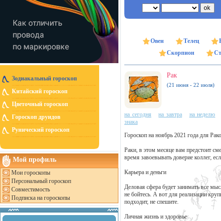
Овен
Телец
Скорпион
Ст
Рак
Зодиакальный гороскоп
(21 июня - 22 июля)
Китайский гороскоп
Цветочный гороскоп
на сегодня
на завтра
на неделю
Гороскоп друидов
знака
Рунический гороскоп
Гороскоп на ноябрь 2021 года для Рак
Раки, в этом месяце вам предстоит см
время завоевывать доверие коллег, есл
Мой профиль
Карьера и деньги
Мои гороскопы
Персональный гороскоп
Деловая сфера будет занимать все мыс
Совместимость
не бойтесь. А вот для реализации кру
Подписка на гороскопы
подходит, не спешите.
Личная жизнь и здоровье