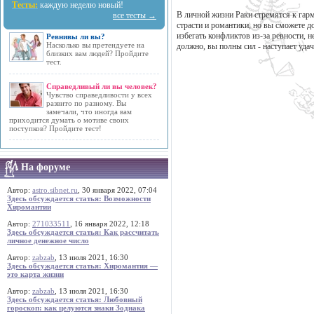
Тесты:
каждую неделю новый!
В личной жизни Раки стремятся к гарм
все тесты →
страсти и романтики, но вы сможете д
избегать конфликтов из-за ревности, н
Ревнивы ли вы?
Насколько вы претендуете на
должно, вы полны сил - наступает уда
близких вам людей? Пройдите
тест.
Справедливый ли вы человек?
Чувство справедливости у всех
развито по разному. Вы
замечали, что иногда вам
приходится думать о мотиве своих
поступков? Пройдите тест!
На форуме
Автор:
astro.sibnet.ru
, 30 января 2022, 07:04
Здесь обсуждается статья: Возможности
Хиромантии
Автор:
271033511
, 16 января 2022, 12:18
Здесь обсуждается статья: Как рассчитать
личное денежное число
Автор:
zabzab
, 13 июля 2021, 16:30
Здесь обсуждается статья: Хиромантия —
это карта жизни
Автор:
zabzab
, 13 июля 2021, 16:30
Здесь обсуждается статья: Любовный
гороскоп: как целуются знаки Зодиака