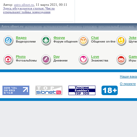
Автор:
astro.sibnet.ru
, 11 марта 2021, 00:11
Здесь обсуждается статья: Числа
открывают тайны мироздания
Astro.sibnet.ru
:
астрология
,
астрологический прогноз
,
гороскоп
,
персональный гороскоп
,
Видео
Форум
Chat
Joke
Видеоролики
Форум общения
Общение on-line
Шутк
Photo
Day
Love
Gam
Фотоальбомы
Дневники
Знакомства
Игры
Наши вака
О проекте