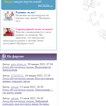
Тесты:
каждую неделю новый!
все тесты →
Ревнивы ли вы?
Насколько вы претендуете на
близких вам людей? Пройдите
тест.
Справедливый ли вы человек?
Чувство справедливости у всех
развито по разному. Вы
замечали, что иногда вам
приходится думать о мотиве своих
поступков? Пройдите тест!
На форуме
Автор:
astro.sibnet.ru
, 30 января 2022, 07:04
Здесь обсуждается статья: Возможности
Хиромантии
Автор:
271033511
, 16 января 2022, 12:18
Здесь обсуждается статья: Как рассчитать
личное денежное число
Автор:
zabzab
, 13 июля 2021, 16:30
Здесь обсуждается статья: Хиромантия —
это карта жизни
Автор:
zabzab
, 13 июля 2021, 16:30
Здесь обсуждается статья: Любовный
гороскоп: как целуются знаки Зодиака