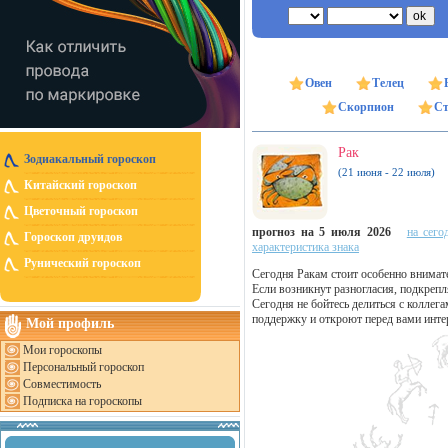
Овен
Телец
Скорпион
Ст
Рак
Зодиакальный гороскоп
(21 июня - 22 июля)
Китайский гороскоп
Цветочный гороскоп
прогноз на 5 июля 2026
на сего
Гороскоп друидов
характеристика знака
Рунический гороскоп
Сегодня Ракам стоит особенно внимат
Если возникнут разногласия, подкреп
Сегодня не бойтесь делиться с коллег
поддержку и откроют перед вами инте
Мой профиль
Мои гороскопы
Персональный гороскоп
Совместимость
Подписка на гороскопы