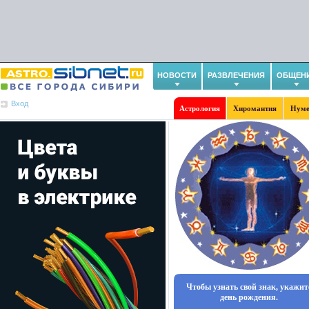
НОВОСТИ
РАЗВЛЕЧЕНИЯ
ОБЩЕН
Вход
Астрология
Хиромантия
Нуме
Чтобы узнать свой знак, укажит
день рождения.