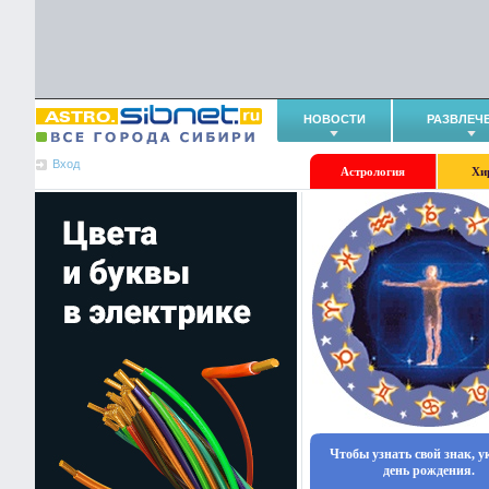
НОВОСТИ
РАЗВЛЕЧ
Вход
Астрология
Хи
Чтобы узнать свой знак, 
день рождения.