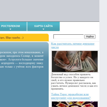
РОСТЕЛЕКОМ
КАРТА САЙТА
Таро, Шар судьбы…)
Как рассчитать личное денежное
число
гороскопом, при этом немаловажно, в
тором находилось Солнце, в момент
аком». Астрологи большое значение
 асцендента — восходящему знаку.
ным только с учётом всех факторов
Денежный код способен привлечь
богатство и успех. Но у каждого он
свой, и его нужно правильно
рассчитать. Нумеролог рассказала, как
узнать личное денежное число и как его
применять.
Тайна Таро: мракобесие или
инструмент для подсознания?