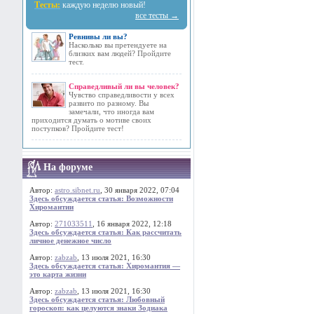
Тесты:
каждую неделю новый!
все тесты →
Ревнивы ли вы?
Насколько вы претендуете на
близких вам людей? Пройдите
тест.
Справедливый ли вы человек?
Чувство справедливости у всех
развито по разному. Вы
замечали, что иногда вам
приходится думать о мотиве своих
поступков? Пройдите тест!
На форуме
Автор:
astro.sibnet.ru
, 30 января 2022, 07:04
Здесь обсуждается статья: Возможности
Хиромантии
Автор:
271033511
, 16 января 2022, 12:18
Здесь обсуждается статья: Как рассчитать
личное денежное число
Автор:
zabzab
, 13 июля 2021, 16:30
Здесь обсуждается статья: Хиромантия —
это карта жизни
Автор:
zabzab
, 13 июля 2021, 16:30
Здесь обсуждается статья: Любовный
гороскоп: как целуются знаки Зодиака