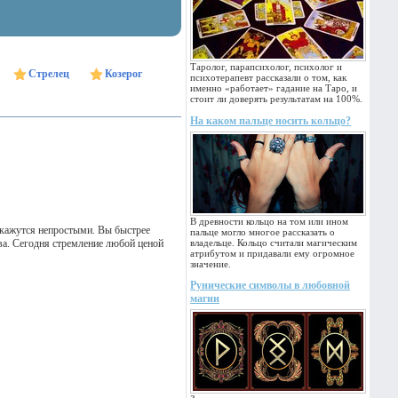
Таролог, парапсихолог, психолог и
Стрелец
Козерог
психотерапевт рассказали о том, как
именно «работает» гадание на Таро, и
стоит ли доверять результатам на 100%.
На каком пальце носить кольцо?
В древности кольцо на том или ином
окажутся непростыми. Вы быстрее
пальце могло многое рассказать о
тва. Сегодня стремление любой ценой
владельце. Кольцо считали магическим
атрибутом и придавали ему огромное
значение.
Рунические символы в любовной
магии