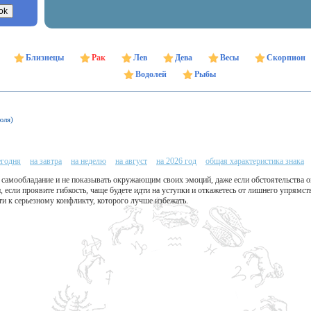
Близнецы
Рак
Лев
Дева
Весы
Скорпион
Водолей
Рыбы
юля)
егодня
на завтра
на неделю
на август
на 2026 год
общая характеристика знака
 самообладание и не показывать окружающим своих эмоций, даже если обстоятельства 
, если проявите гибкость, чаще будете идти на уступки и откажетесь от лишнего упрямс
ти к серьезному конфликту, которого лучше избежать.