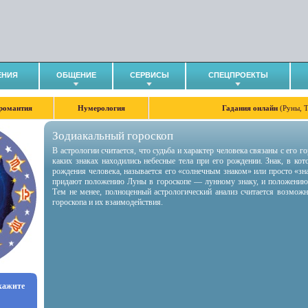
ЕНИЯ
ОБЩЕНИЕ
СЕРВИСЫ
СПЕЦПРОЕКТЫ
романтия
Нумерология
Гадания онлайн
(Руны, 
Зодиакальный гороскоп
В астрологии считается, что судьба и характер человека связаны с его 
каких знаках находились небесные тела при его рождении. Знак, в ко
рождения человека, называется его «солнечным знаком» или просто «зн
придают положению Луны в гороскопе — лунному знаку, и положению
Тем не менее, полноценный астрологический анализ считается возмож
гороскопа и их взаимодействия.
укажите