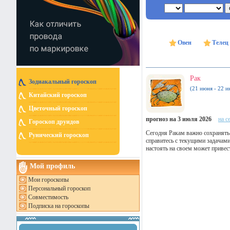
Овен
Телец
Рак
Зодиакальный гороскоп
(21 июня - 22 и
Китайский гороскоп
Цветочный гороскоп
прогноз на 3 июля 2026
на с
Гороскоп друидов
Сегодня Ракам важно сохранять
Рунический гороскоп
справитесь с текущими задачами
настоять на своем может привес
Мой профиль
Мои гороскопы
Персональный гороскоп
Совместимость
Подписка на гороскопы