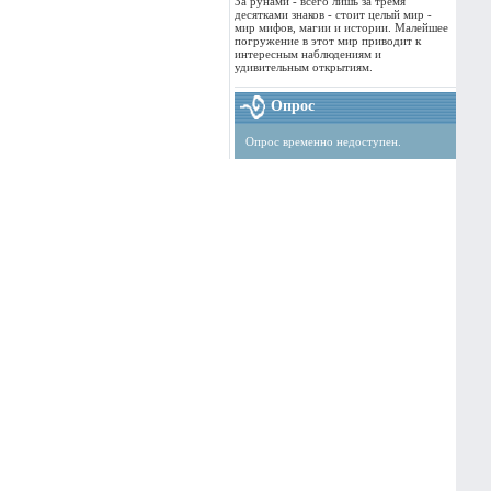
За рунами - всего лишь за тремя
десятками знаков - стоит целый мир -
мир мифов, магии и истории. Малейшее
погружение в этот мир приводит к
интересным наблюдениям и
удивительным открытиям.
Опрос
Опрос временно недоступен.