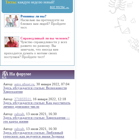
Тесты:
каждую неделю новый!
все тесты →
Ревнивы ли вы?
Насколько вы претендуете на
близких вам людей? Пройдите
тест.
Справедливый ли вы человек?
Чувство справедливости у всех
развито по разному. Вы
замечали, что иногда вам
приходится думать о мотиве своих
поступков? Пройдите тест!
На форуме
Автор:
astro.sibnet.ru
, 30 января 2022, 07:04
Здесь обсуждается статья: Возможности
Хиромантии
Автор:
271033511
, 16 января 2022, 12:18
Здесь обсуждается статья: Как рассчитать
личное денежное число
Автор:
zabzab
, 13 июля 2021, 16:30
Здесь обсуждается статья: Хиромантия —
это карта жизни
Автор:
zabzab
, 13 июля 2021, 16:30
Здесь обсуждается статья: Любовный
гороскоп: как целуются знаки Зодиака