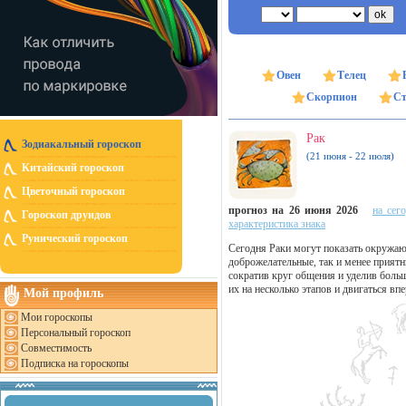
Овен
Телец
Скорпион
Ст
Рак
Зодиакальный гороскоп
(21 июня - 22 июля)
Китайский гороскоп
Цветочный гороскоп
прогноз на 26 июня 2026
на сег
Гороскоп друидов
характеристика знака
Рунический гороскоп
Сегодня Раки могут показать окружаю
доброжелательные, так и менее приятн
сократив круг общения и уделив больш
их на несколько этапов и двигаться вп
Мой профиль
Мои гороскопы
Персональный гороскоп
Совместимость
Подписка на гороскопы