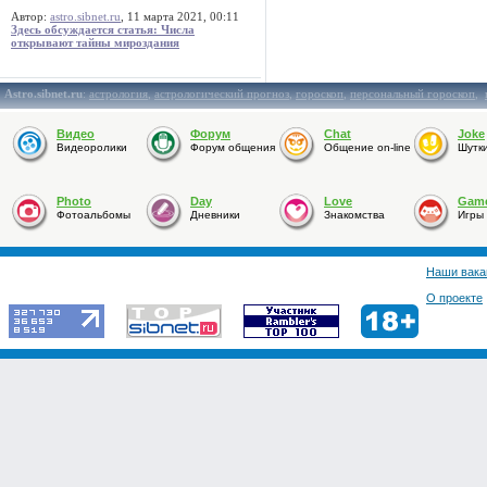
Автор:
astro.sibnet.ru
, 11 марта 2021, 00:11
Здесь обсуждается статья: Числа
открывают тайны мироздания
Astro.sibnet.ru
:
астрология
,
астрологический прогноз
,
гороскоп
,
персональный гороскоп
,
Видео
Форум
Chat
Joke
Видеоролики
Форум общения
Общение on-line
Шутк
Photo
Day
Love
Gam
Фотоальбомы
Дневники
Знакомства
Игры
Наши вака
О проекте