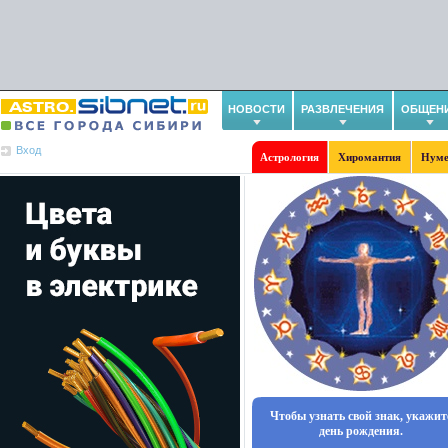
НОВОСТИ
РАЗВЛЕЧЕНИЯ
ОБЩЕН
Вход
Астрология
Хиромантия
Нуме
Чтобы узнать свой знак, укажит
день рождения.