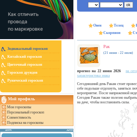
Овен
Телец
Скорпион
Ст
Рак
Зодиакальный гороскоп
(21 июня - 22 июля)
Китайский гороскоп
Цветочный гороскоп
прогноз на 22 июня 2026
на сег
Гороскоп друидов
характеристика знака
Рунический гороскоп
Сегодняшний день Ракам стоит провест
себе подольше отдохнуть, заняться лю
мероприятие. После напряженной неде
Сегодня Ракам также полезно выбратьс
Мой профиль
на даче, чтобы восстановить силы.
Мои гороскопы
Персональный гороскоп
Совместимость
Подписка на гороскопы