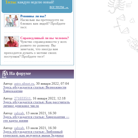
Тесты:
каждую неделю новый!
все тесты →
Ревнивы ли вы?
Насколько вы претендуете на
близких вам людей? Пройдите
тест.
Справедливый ли вы человек?
Чувство справедливости у всех
развито по разному. Вы
замечали, что иногда вам
приходится думать о мотиве своих
поступков? Пройдите тест!
На форуме
Автор:
astro.sibnet.ru
, 30 января 2022, 07:04
Здесь обсуждается статья: Возможности
Хиромантии
Автор:
271033511
, 16 января 2022, 12:18
Здесь обсуждается статья: Как рассчитать
личное денежное число
Автор:
zabzab
, 13 июля 2021, 16:30
Здесь обсуждается статья: Хиромантия —
это карта жизни
Автор:
zabzab
, 13 июля 2021, 16:30
Здесь обсуждается статья: Любовный
гороскоп: как целуются знаки Зодиака