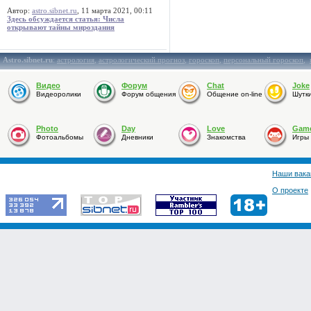
Автор:
astro.sibnet.ru
, 11 марта 2021, 00:11
Здесь обсуждается статья: Числа
открывают тайны мироздания
Astro.sibnet.ru
:
астрология
,
астрологический прогноз
,
гороскоп
,
персональный гороскоп
,
Видео
Форум
Chat
Joke
Видеоролики
Форум общения
Общение on-line
Шутк
Photo
Day
Love
Gam
Фотоальбомы
Дневники
Знакомства
Игры
Наши вака
О проекте