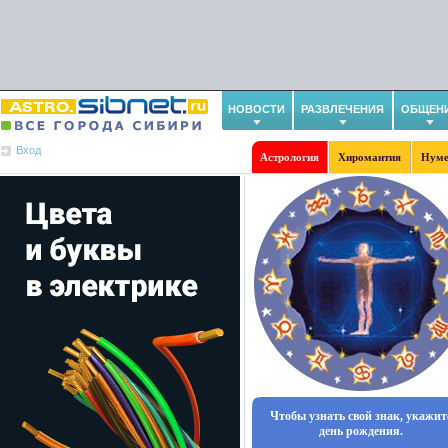
НОВОСТИ
РАЗВЛЕЧЕНИЯ
ОБЩЕН
Вход
Астрология
Хиромантия
Нуме
Чтобы узнать свой знак, укажит
день рождения.