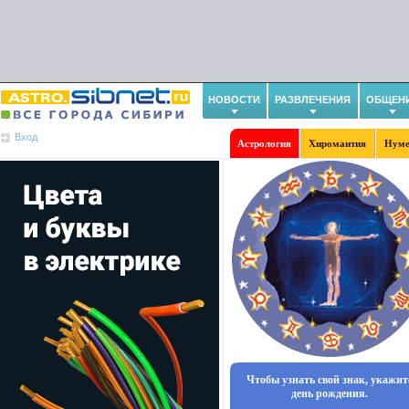
НОВОСТИ
РАЗВЛЕЧЕНИЯ
ОБЩЕН
Вход
Астрология
Хиромантия
Нуме
Чтобы узнать свой знак, укажит
день рождения.