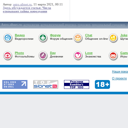
Автор:
astro.sibnet.ru
, 11 марта 2021, 00:11
Здесь обсуждается статья: Числа
открывают тайны мироздания
Astro.sibnet.ru
:
астрология
,
астрологический прогноз
,
гороскоп
,
персональный гороскоп
,
Видео
Форум
Chat
Joke
Видеоролики
Форум общения
Общение on-line
Шутк
Photo
Day
Love
Gam
Фотоальбомы
Дневники
Знакомства
Игры
Наши вака
О проекте