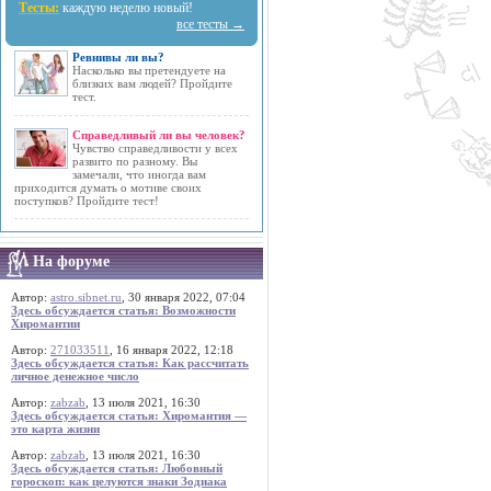
Тесты:
каждую неделю новый!
все тесты →
Ревнивы ли вы?
Насколько вы претендуете на
близких вам людей? Пройдите
тест.
Справедливый ли вы человек?
Чувство справедливости у всех
развито по разному. Вы
замечали, что иногда вам
приходится думать о мотиве своих
поступков? Пройдите тест!
На форуме
Автор:
astro.sibnet.ru
, 30 января 2022, 07:04
Здесь обсуждается статья: Возможности
Хиромантии
Автор:
271033511
, 16 января 2022, 12:18
Здесь обсуждается статья: Как рассчитать
личное денежное число
Автор:
zabzab
, 13 июля 2021, 16:30
Здесь обсуждается статья: Хиромантия —
это карта жизни
Автор:
zabzab
, 13 июля 2021, 16:30
Здесь обсуждается статья: Любовный
гороскоп: как целуются знаки Зодиака