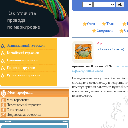
Овен
Телец
Скорпион
Ст
Рак
Зодиакальный гороскоп
(21 июня - 22 июля)
Китайский гороскоп
Цветочный гороскоп
прогноз на 8 июня 2026
на сего
Гороскоп друидов
характеристика знака
Рунический гороскоп
Сегодняшний день у Рака обещает бы
ситуацию в свою пользу и получить и
помогут ценным советом в нужный мом
исполнения давних желаний, приятных
Мой профиль
интересовали.
Мои гороскопы
Персональный гороскоп
Совместимость
Подписка на гороскопы