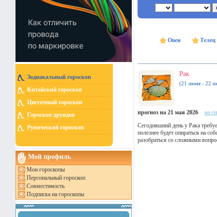
Овен
Телец
Рак
Зодиакальный гороскоп
(21 июня - 22 и
Китайский гороскоп
Цветочный гороскоп
прогноз на 21 мая 2026
на с
Гороскоп друидов
Сегодняшний день у Рака требуе
Рунический гороскоп
полезнее будет опираться на со
разобраться со сложными вопрос
Мой профиль
Мои гороскопы
Персональный гороскоп
Совместимость
Подписка на гороскопы