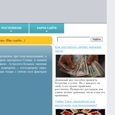
РОСТЕЛЕКОМ
КАРТА САЙТА
Таро, Шар судьбы…)
Как рассчитать личное денежное
число
гороскопом, при этом немаловажно, в
тором находилось Солнце, в момент
аком». Астрологи большое значение
 асцендента — восходящему знаку.
ным только с учётом всех факторов
Денежный код способен привлечь
богатство и успех. Но у каждого он
свой, и его нужно правильно
рассчитать. Нумеролог рассказала, как
узнать личное денежное число и как его
применять.
Тайна Таро: мракобесие или
инструмент для подсознания?