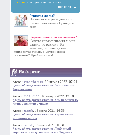
Тесты:
каждую неделю новый!
все тесты →
Ревнивы ли вы?
Насколько вы претендуете на
близких вам людей? Пройдите
тест.
Справедливый ли вы человек?
Чувство справедливости у всех
развито по разному. Вы
замечали, что иногда вам
приходится думать о мотиве своих
поступков? Пройдите тест!
На форуме
Автор:
astro.sibnet.ru
, 30 января 2022, 07:04
Здесь обсуждается статья: Возможности
Хиромантии
Автор:
271033511
, 16 января 2022, 12:18
Здесь обсуждается статья: Как рассчитать
личное денежное число
Автор:
zabzab
, 13 июля 2021, 16:30
Здесь обсуждается статья: Хиромантия —
это карта жизни
Автор:
zabzab
, 13 июля 2021, 16:30
Здесь обсуждается статья: Любовный
гороскоп: как целуются знаки Зодиака