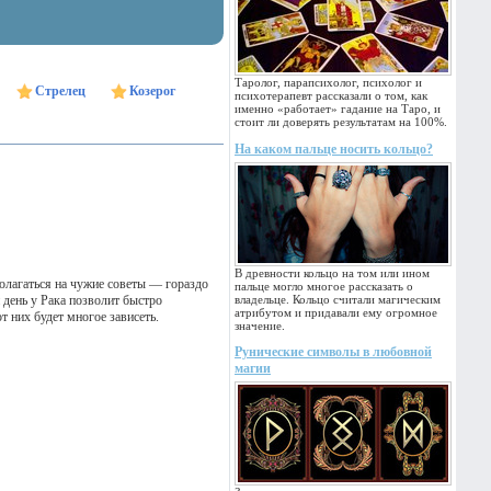
Таролог, парапсихолог, психолог и
Стрелец
Козерог
психотерапевт рассказали о том, как
именно «работает» гадание на Таро, и
стоит ли доверять результатам на 100%.
На каком пальце носить кольцо?
В древности кольцо на том или ином
полагаться на чужие советы — гораздо
пальце могло многое рассказать о
 день у Рака позволит быстро
владельце. Кольцо считали магическим
атрибутом и придавали ему огромное
 них будет многое зависеть.
значение.
Рунические символы в любовной
магии