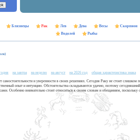
Близнецы
Рак
Лев
Дева
Весы
Скорпион
Водолей
Рыбы
юля)
егодня
на завтра
на неделю
на август
на 2026 год
общая характеристика знака
т самостоятельности и уверенности в своих решениях. Сегодня Раку не стоит слишком 
бственный опыт и интуицию. Обстоятельства складываются удачно, поэтому сегодняшний
ами. Особенно внимательно стоит относиться к своим словам и обещаниям, поскольку от