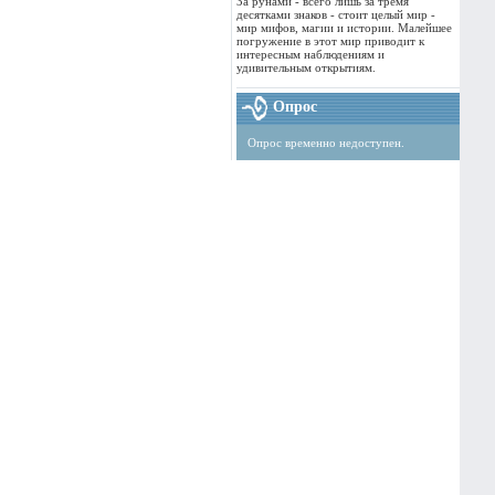
За рунами - всего лишь за тремя
десятками знаков - стоит целый мир -
мир мифов, магии и истории. Малейшее
погружение в этот мир приводит к
интересным наблюдениям и
удивительным открытиям.
Опрос
Опрос временно недоступен.