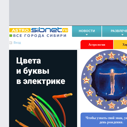
НОВОСТИ
РАЗВЛЕЧ
Вход
Астрология
Хи
Чтобы узнать свой знак, 
день рождения.