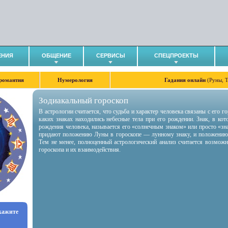
ЕНИЯ
ОБЩЕНИЕ
СЕРВИСЫ
СПЕЦПРОЕКТЫ
романтия
Нумерология
Гадания онлайн
(Руны, 
Зодиакальный гороскоп
В астрологии считается, что судьба и характер человека связаны с его 
каких знаках находились небесные тела при его рождении. Знак, в ко
рождения человека, называется его «солнечным знаком» или просто «зн
придают положению Луны в гороскопе — лунному знаку, и положению
Тем не менее, полноценный астрологический анализ считается возмож
гороскопа и их взаимодействия.
укажите