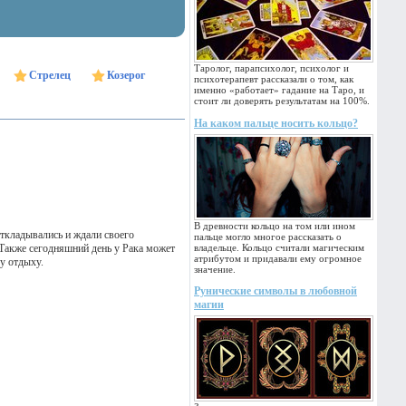
Таролог, парапсихолог, психолог и
Стрелец
Козерог
психотерапевт рассказали о том, как
именно «работает» гадание на Таро, и
стоит ли доверять результатам на 100%.
На каком пальце носить кольцо?
В древности кольцо на том или ином
откладывались и ждали своего
пальце могло многое рассказать о
 Также сегодняшний день у Рака может
владельце. Кольцо считали магическим
атрибутом и придавали ему огромное
у отдыху.
значение.
Рунические символы в любовной
магии