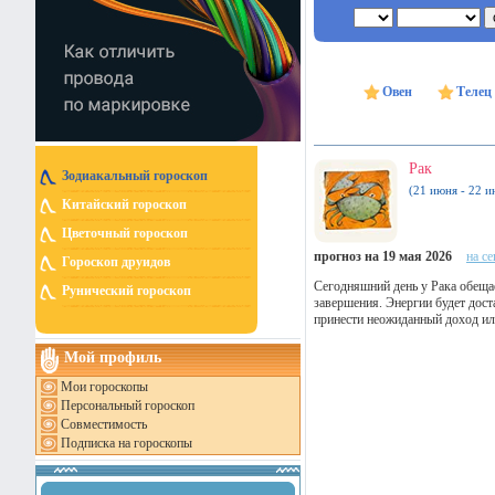
Овен
Телец
Рак
Зодиакальный гороскоп
(21 июня - 22 и
Китайский гороскоп
Цветочный гороскоп
прогноз на 19 мая 2026
на с
Гороскоп друидов
Сегодняшний день у Рака обеща
Рунический гороскоп
завершения. Энергии будет дост
принести неожиданный доход ил
Мой профиль
Мои гороскопы
Персональный гороскоп
Совместимость
Подписка на гороскопы