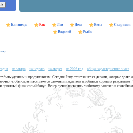
Близнецы
Рак
Лев
Дева
Весы
Скорпион
Водолей
Рыбы
юля)
егодня
на завтра
на неделю
на август
на 2026 год
общая характеристика знака
ет быть удачным и продуктивным. Сегодня Раку стоит заняться делами, которые долго 
аточно, чтобы справиться даже со сложными задачами и добиться хороших результатов.
и приятный финансовый бонус. Вечер лучше посвятить любимому занятию и спокойном