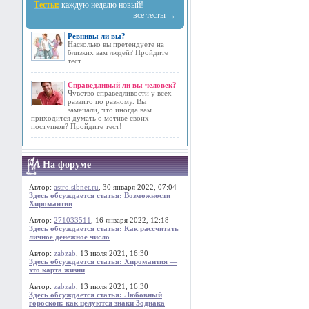
Тесты:
каждую неделю новый!
все тесты →
Ревнивы ли вы?
Насколько вы претендуете на
близких вам людей? Пройдите
тест.
Справедливый ли вы человек?
Чувство справедливости у всех
развито по разному. Вы
замечали, что иногда вам
приходится думать о мотиве своих
поступков? Пройдите тест!
На форуме
Автор:
astro.sibnet.ru
, 30 января 2022, 07:04
Здесь обсуждается статья: Возможности
Хиромантии
Автор:
271033511
, 16 января 2022, 12:18
Здесь обсуждается статья: Как рассчитать
личное денежное число
Автор:
zabzab
, 13 июля 2021, 16:30
Здесь обсуждается статья: Хиромантия —
это карта жизни
Автор:
zabzab
, 13 июля 2021, 16:30
Здесь обсуждается статья: Любовный
гороскоп: как целуются знаки Зодиака