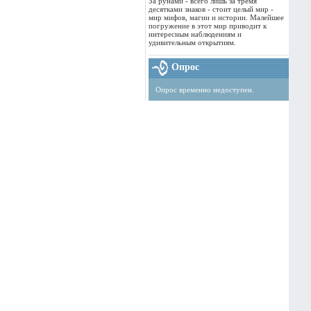
За рунами - всего лишь за тремя
десятками знаков - стоит целый мир -
мир мифов, магии и истории. Малейшее
погружение в этот мир приводит к
интересным наблюдениям и
удивительным открытиям.
Опрос
Опрос временно недоступен.