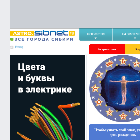
НОВОСТИ
РАЗВЛЕЧ
Вход
Астрология
Хи
Чтобы узнать свой знак, 
день рождения.