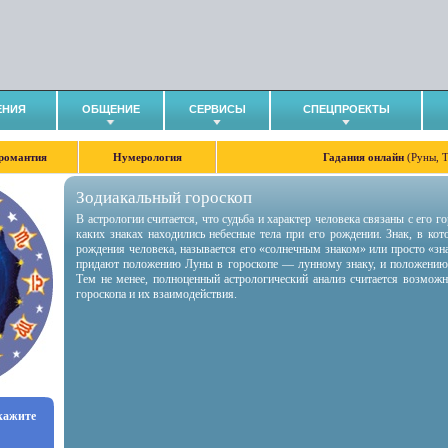
ЕНИЯ
ОБЩЕНИЕ
СЕРВИСЫ
СПЕЦПРОЕКТЫ
романтия
Нумерология
Гадания онлайн
(Руны, 
Зодиакальный гороскоп
В астрологии считается, что судьба и характер человека связаны с его 
каких знаках находились небесные тела при его рождении. Знак, в ко
рождения человека, называется его «солнечным знаком» или просто «зн
придают положению Луны в гороскопе — лунному знаку, и положению
Тем не менее, полноценный астрологический анализ считается возмож
гороскопа и их взаимодействия.
укажите