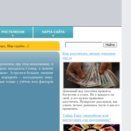
РОСТЕЛЕКОМ
КАРТА САЙТА
Таро, Шар судьбы…)
Как рассчитать личное денежное
число
гороскопом, при этом немаловажно, в
тором находилось Солнце, в момент
аком». Астрологи большое значение
 асцендента — восходящему знаку.
ным только с учётом всех факторов
Денежный код способен привлечь
богатство и успех. Но у каждого он
свой, и его нужно правильно
рассчитать. Нумеролог рассказала, как
узнать личное денежное число и как его
применять.
Тайна Таро: мракобесие или
инструмент для подсознания?