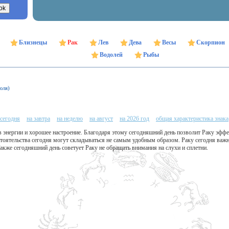
Близнецы
Рак
Лев
Дева
Весы
Скорпион
Водолей
Рыбы
юля)
 сегодня
на завтра
на неделю
на август
на 2026 год
общая характеристика знака
в энергии и хорошее настроение. Благодаря этому сегодняшний день позволит Раку эфф
тоятельства сегодня могут складываться не самым удобным образом. Раку сегодня важн
Также сегодняшний день советует Раку не обращать внимания на слухи и сплетни.