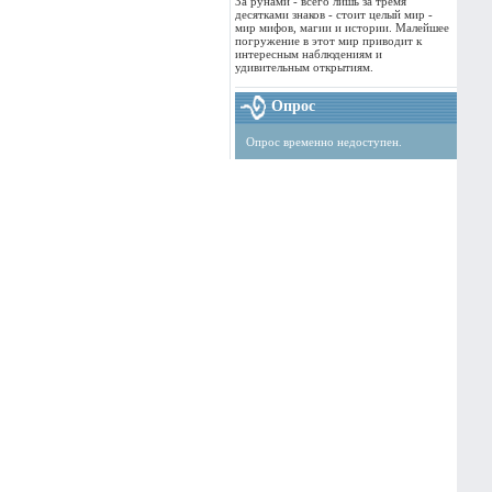
За рунами - всего лишь за тремя
десятками знаков - стоит целый мир -
мир мифов, магии и истории. Малейшее
погружение в этот мир приводит к
интересным наблюдениям и
удивительным открытиям.
Опрос
Опрос временно недоступен.