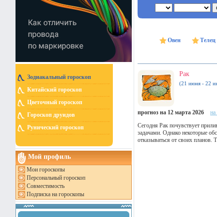
Овен
Телец
Рак
Зодиакальный гороскоп
(21 июня - 22 и
Китайский гороскоп
Цветочный гороскоп
прогноз на 12 марта 2026
на
Гороскоп друидов
Сегодня Рак почувствует прили
Рунический гороскоп
задачами. Однако некоторые обс
отказываться от своих планов. 
Мой профиль
Мои гороскопы
Персональный гороскоп
Совместимость
Подписка на гороскопы