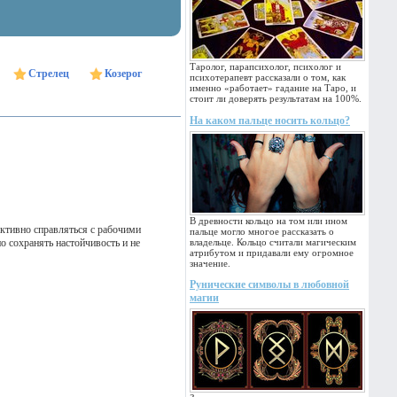
Таролог, парапсихолог, психолог и
Стрелец
Козерог
психотерапевт рассказали о том, как
именно «работает» гадание на Таро, и
стоит ли доверять результатам на 100%.
На каком пальце носить кольцо?
В древности кольцо на том или ином
ективно справляться с рабочими
пальце могло многое рассказать о
о сохранять настойчивость и не
владельце. Кольцо считали магическим
атрибутом и придавали ему огромное
значение.
Рунические символы в любовной
магии