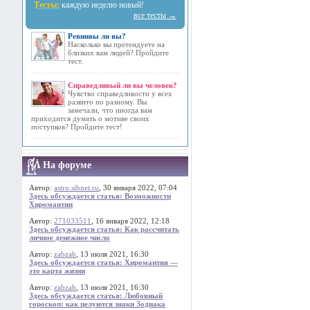
Тесты:
каждую неделю новый!
все тесты →
Ревнивы ли вы?
Насколько вы претендуете на
близких вам людей? Пройдите
тест.
Справедливый ли вы человек?
Чувство справедливости у всех
развито по разному. Вы
замечали, что иногда вам
приходится думать о мотиве своих
поступков? Пройдите тест!
На форуме
Автор:
astro.sibnet.ru
, 30 января 2022, 07:04
Здесь обсуждается статья: Возможности
Хиромантии
Автор:
271033511
, 16 января 2022, 12:18
Здесь обсуждается статья: Как рассчитать
личное денежное число
Автор:
zabzab
, 13 июля 2021, 16:30
Здесь обсуждается статья: Хиромантия —
это карта жизни
Автор:
zabzab
, 13 июля 2021, 16:30
Здесь обсуждается статья: Любовный
гороскоп: как целуются знаки Зодиака