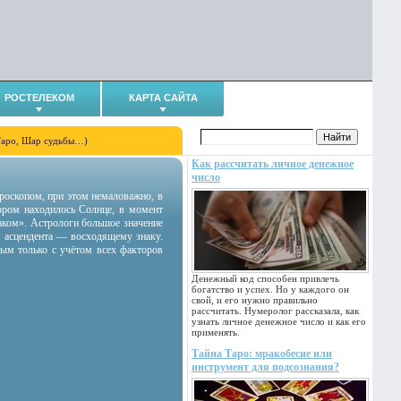
РОСТЕЛЕКОМ
КАРТА САЙТА
Таро, Шар судьбы…)
Как рассчитать личное денежное
число
гороскопом, при этом немаловажно, в
тором находилось Солнце, в момент
аком». Астрологи большое значение
 асцендента — восходящему знаку.
ным только с учётом всех факторов
Денежный код способен привлечь
богатство и успех. Но у каждого он
свой, и его нужно правильно
рассчитать. Нумеролог рассказала, как
узнать личное денежное число и как его
применять.
Тайна Таро: мракобесие или
инструмент для подсознания?