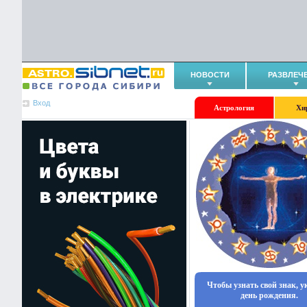
НОВОСТИ
РАЗВЛЕЧ
Вход
Астрология
Хи
Чтобы узнать свой знак, 
день рождения.