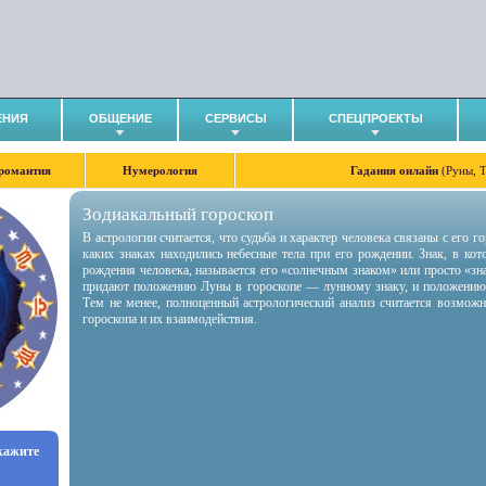
ЕНИЯ
ОБЩЕНИЕ
СЕРВИСЫ
СПЕЦПРОЕКТЫ
романтия
Нумерология
Гадания онлайн
(Руны, 
Зодиакальный гороскоп
В астрологии считается, что судьба и характер человека связаны с его 
каких знаках находились небесные тела при его рождении. Знак, в ко
рождения человека, называется его «солнечным знаком» или просто «зн
придают положению Луны в гороскопе — лунному знаку, и положению
Тем не менее, полноценный астрологический анализ считается возмож
гороскопа и их взаимодействия.
укажите