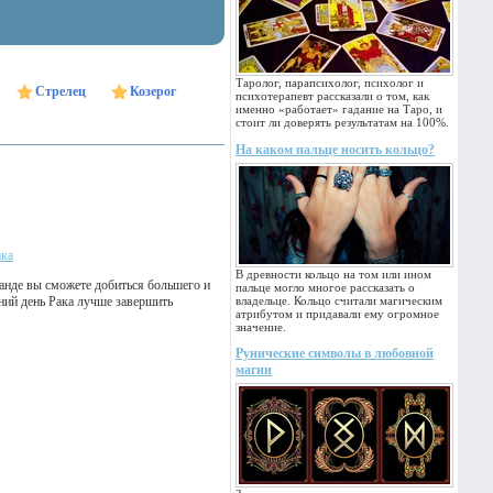
Таролог, парапсихолог, психолог и
Стрелец
Козерог
психотерапевт рассказали о том, как
именно «работает» гадание на Таро, и
стоит ли доверять результатам на 100%.
На каком пальце носить кольцо?
ака
В древности кольцо на том или ином
манде вы сможете добиться большего и
пальце могло многое рассказать о
ний день Рака лучше завершить
владельце. Кольцо считали магическим
атрибутом и придавали ему огромное
значение.
Рунические символы в любовной
магии