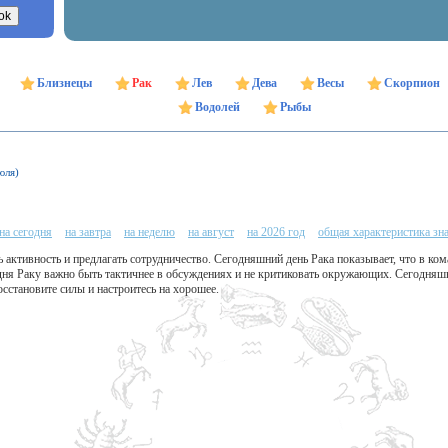
Близнецы
Рак
Лев
Дева
Весы
Скорпион
Водолей
Рыбы
юля)
на сегодня
на завтра
на неделю
на август
на 2026 год
общая характеристика зн
 активность и предлагать сотрудничество. Сегодняшний день Рака показывает, что в ко
дня Раку важно быть тактичнее в обсуждениях и не критиковать окружающих. Сегодняш
сстановите силы и настроитесь на хорошее.