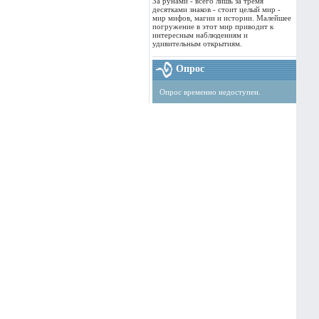
За рунами - всего лишь за тремя
десятками знаков - стоит целый мир -
мир мифов, магии и истории. Малейшее
погружение в этот мир приводит к
интересным наблюдениям и
удивительным открытиям.
Опрос
Опрос временно недоступен.