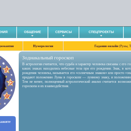
ЕНИЯ
ОБЩЕНИЕ
СЕРВИСЫ
СПЕЦПРОЕКТЫ
романтия
Нумерология
Гадания онлайн
(Руны, 
Зодиакальный гороскоп
В астрологии считается, что судьба и характер человека связаны с его 
каких знаках находились небесные тела при его рождении. Знак, в ко
рождения человека, называется его «солнечным знаком» или просто «зн
придают положению Луны в гороскопе — лунному знаку, и положению
Тем не менее, полноценный астрологический анализ считается возмож
гороскопа и их взаимодействия.
укажите