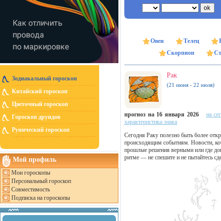
Овен
Телец
Скорпион
Ст
Рак
Зодиакальный гороскоп
(21 июня - 22 июля)
Китайский гороскоп
Цветочный гороскоп
прогноз на 16 января 2026
на се
Гороскоп друидов
характеристика знака
Рунический гороскоп
Сегодня Раку полезно быть более отк
происходящим событиям. Новости, кот
прошлые решения верными или где до
ритме — не спешите и не пытайтесь сд
Мой профиль
Мои гороскопы
Персональный гороскоп
Совместимость
Подписка на гороскопы