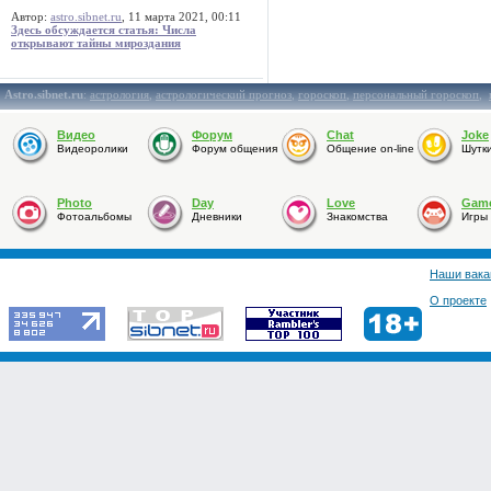
Автор:
astro.sibnet.ru
, 11 марта 2021, 00:11
Здесь обсуждается статья: Числа
открывают тайны мироздания
Astro.sibnet.ru
:
астрология
,
астрологический прогноз
,
гороскоп
,
персональный гороскоп
,
Видео
Форум
Chat
Joke
Видеоролики
Форум общения
Общение on-line
Шутк
Photo
Day
Love
Gam
Фотоальбомы
Дневники
Знакомства
Игры
Наши вака
О проекте