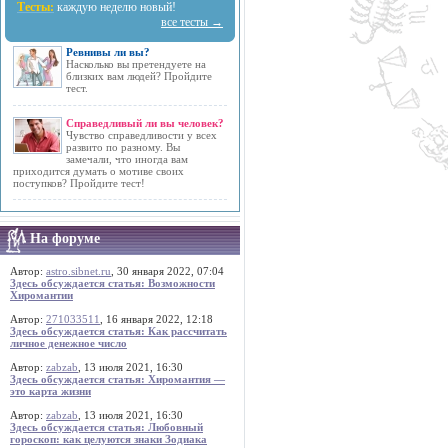
Тесты:
каждую неделю новый!
все тесты →
Ревнивы ли вы?
Насколько вы претендуете на
близких вам людей? Пройдите
тест.
Справедливый ли вы человек?
Чувство справедливости у всех
развито по разному. Вы
замечали, что иногда вам
приходится думать о мотиве своих
поступков? Пройдите тест!
На форуме
Автор:
astro.sibnet.ru
, 30 января 2022, 07:04
Здесь обсуждается статья: Возможности
Хиромантии
Автор:
271033511
, 16 января 2022, 12:18
Здесь обсуждается статья: Как рассчитать
личное денежное число
Автор:
zabzab
, 13 июля 2021, 16:30
Здесь обсуждается статья: Хиромантия —
это карта жизни
Автор:
zabzab
, 13 июля 2021, 16:30
Здесь обсуждается статья: Любовный
гороскоп: как целуются знаки Зодиака