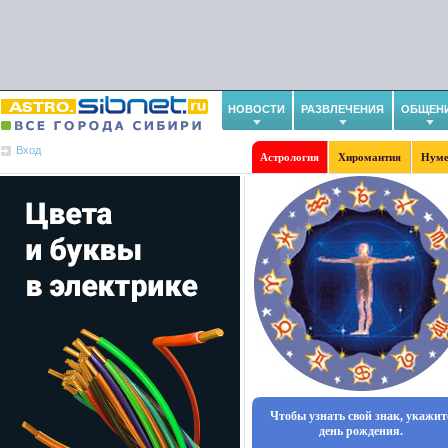
НОВОСТИ
РАЗВЛЕЧЕНИЯ
ОБЩЕН
Вход
Астрология
Хиромантия
Нуме
Чтобы узнать свой знак, укажит
день рождения.