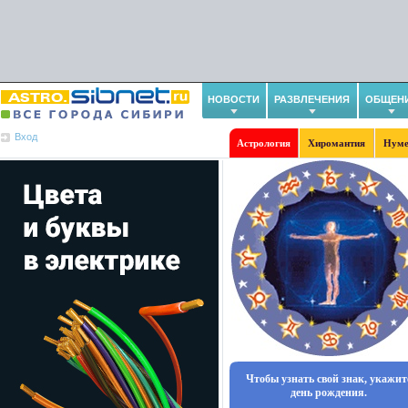
НОВОСТИ
РАЗВЛЕЧЕНИЯ
ОБЩЕН
Вход
Астрология
Хиромантия
Нуме
Чтобы узнать свой знак, укажит
день рождения.