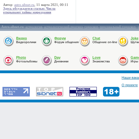
Автор:
astro.sibnet.ru
, 11 марта 2021, 00:11
Здесь обсуждается статья: Числа
открывают тайны мироздания
Astro.sibnet.ru
:
астрология
,
астрологический прогноз
,
гороскоп
,
персональный гороскоп
,
Видео
Форум
Chat
Joke
Видеоролики
Форум общения
Общение on-line
Шутк
Photo
Day
Love
Gam
Фотоальбомы
Дневники
Знакомства
Игры
Наши вака
О проекте