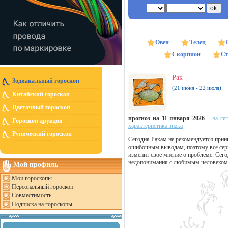
Овен
Телец
Скорпион
Ст
Рак
Зодиакальный гороскоп
(21 июня - 22 июля)
Китайский гороскоп
Цветочный гороскоп
прогноз на 11 января 2026
на се
Гороскоп друидов
характеристика знака
Рунический гороскоп
Сегодня Ракам не рекомендуется прин
ошибочным выводам, поэтому все серь
изменит своё мнение о проблеме. Сего
недопонимания с любимым человеком
Мой профиль
Мои гороскопы
Персональный гороскоп
Совместимость
Подписка на гороскопы