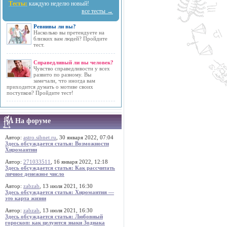
Тесты:
каждую неделю новый!
все тесты →
Ревнивы ли вы?
Насколько вы претендуете на
близких вам людей? Пройдите
тест.
Справедливый ли вы человек?
Чувство справедливости у всех
развито по разному. Вы
замечали, что иногда вам
приходится думать о мотиве своих
поступков? Пройдите тест!
На форуме
Автор:
astro.sibnet.ru
, 30 января 2022, 07:04
Здесь обсуждается статья: Возможности
Хиромантии
Автор:
271033511
, 16 января 2022, 12:18
Здесь обсуждается статья: Как рассчитать
личное денежное число
Автор:
zabzab
, 13 июля 2021, 16:30
Здесь обсуждается статья: Хиромантия —
это карта жизни
Автор:
zabzab
, 13 июля 2021, 16:30
Здесь обсуждается статья: Любовный
гороскоп: как целуются знаки Зодиака