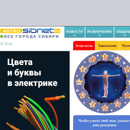
НОВОСТИ
РАЗВЛЕЧЕНИЯ
ОБЩЕН
Вход
Астрология
Хиромантия
Нуме
Чтобы узнать свой знак, укажит
день рождения.