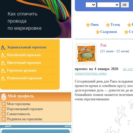
Овен
Телец
Скорпион
Ст
Рак
Зодиакальный гороскоп
(21 июня - 22 июля)
Китайский гороскоп
Цветочный гороскоп
прогноз на 4 января 2026
на сег
Гороскоп друидов
характеристика знака
Рунический гороскоп
Сегодняшний день для Рака складывае
провести время в семейном кругу, вос
долгосрочные дела — довести их до ко
ближайших планов окажется полезным, 
Мой профиль
очень перспективными.
Мои гороскопы
Персональный гороскоп
Совместимость
Подписка на гороскопы