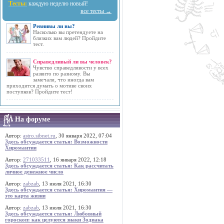
Тесты:
каждую неделю новый!
все тесты →
Ревнивы ли вы?
Насколько вы претендуете на
близких вам людей? Пройдите
тест.
Справедливый ли вы человек?
Чувство справедливости у всех
развито по разному. Вы
замечали, что иногда вам
приходится думать о мотиве своих
поступков? Пройдите тест!
На форуме
Автор:
astro.sibnet.ru
, 30 января 2022, 07:04
Здесь обсуждается статья: Возможности
Хиромантии
Автор:
271033511
, 16 января 2022, 12:18
Здесь обсуждается статья: Как рассчитать
личное денежное число
Автор:
zabzab
, 13 июля 2021, 16:30
Здесь обсуждается статья: Хиромантия —
это карта жизни
Автор:
zabzab
, 13 июля 2021, 16:30
Здесь обсуждается статья: Любовный
гороскоп: как целуются знаки Зодиака