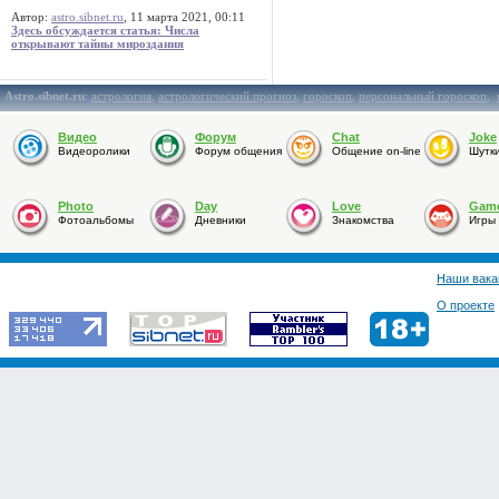
Автор:
astro.sibnet.ru
, 11 марта 2021, 00:11
Здесь обсуждается статья: Числа
открывают тайны мироздания
Astro.sibnet.ru
:
астрология
,
астрологический прогноз
,
гороскоп
,
персональный гороскоп
,
Видео
Форум
Chat
Joke
Видеоролики
Форум общения
Общение on-line
Шутк
Photo
Day
Love
Gam
Фотоальбомы
Дневники
Знакомства
Игры
Наши вака
О проекте