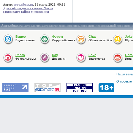
Автор:
astro.sibnet.ru
, 11 марта 2021, 00:11
Здесь обсуждается статья: Числа
открывают тайны мироздания
Astro.sibnet.ru
:
астрология
,
астрологический прогноз
,
гороскоп
,
персональный гороскоп
,
Видео
Форум
Chat
Joke
Видеоролики
Форум общения
Общение on-line
Шутк
Photo
Day
Love
Gam
Фотоальбомы
Дневники
Знакомства
Игры
Наши вака
О проекте