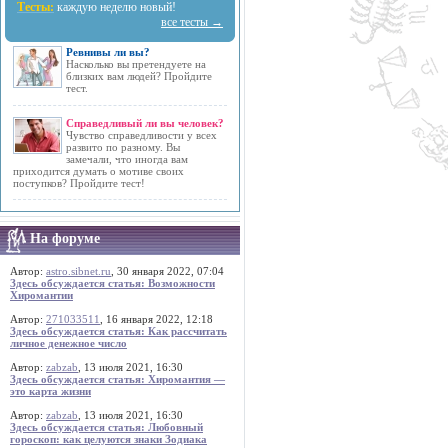
Тесты:
каждую неделю новый!
все тесты →
Ревнивы ли вы?
Насколько вы претендуете на
близких вам людей? Пройдите
тест.
Справедливый ли вы человек?
Чувство справедливости у всех
развито по разному. Вы
замечали, что иногда вам
приходится думать о мотиве своих
поступков? Пройдите тест!
На форуме
Автор:
astro.sibnet.ru
, 30 января 2022, 07:04
Здесь обсуждается статья: Возможности
Хиромантии
Автор:
271033511
, 16 января 2022, 12:18
Здесь обсуждается статья: Как рассчитать
личное денежное число
Автор:
zabzab
, 13 июля 2021, 16:30
Здесь обсуждается статья: Хиромантия —
это карта жизни
Автор:
zabzab
, 13 июля 2021, 16:30
Здесь обсуждается статья: Любовный
гороскоп: как целуются знаки Зодиака