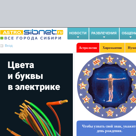
НОВОСТИ
РАЗВЛЕЧЕНИЯ
ОБЩЕН
Вход
Астрология
Хиромантия
Нуме
Чтобы узнать свой знак, укажит
день рождения.