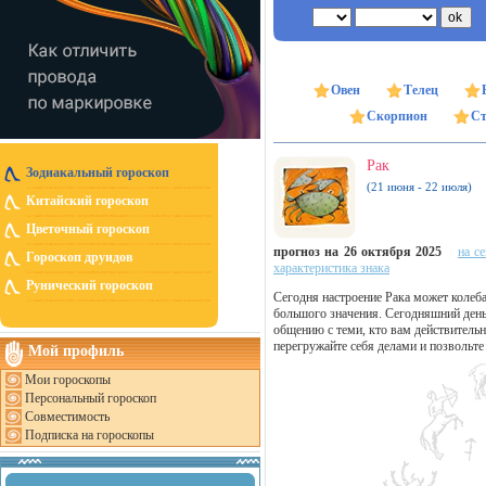
Овен
Телец
Скорпион
Ст
Рак
Зодиакальный гороскоп
(21 июня - 22 июля)
Китайский гороскоп
Цветочный гороскоп
прогноз на 26 октября 2025
на с
Гороскоп друидов
характеристика знака
Рунический гороскоп
Сегодня настроение Рака может колеба
большого значения. Сегодняшний ден
общению с теми, кто вам действительн
перегружайте себя делами и позвольте
Мой профиль
Мои гороскопы
Персональный гороскоп
Совместимость
Подписка на гороскопы