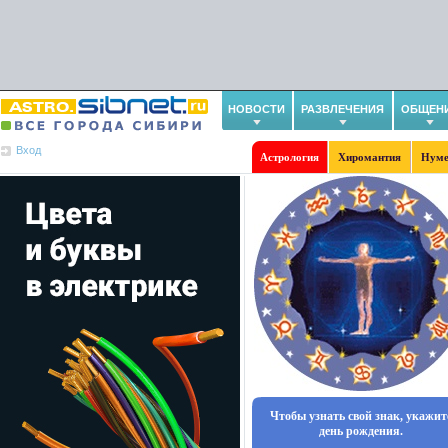
НОВОСТИ
РАЗВЛЕЧЕНИЯ
ОБЩЕН
Вход
Астрология
Хиромантия
Нуме
Чтобы узнать свой знак, укажит
день рождения.