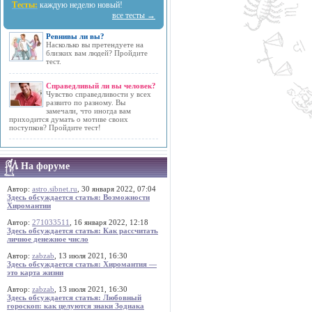
Тесты:
каждую неделю новый!
все тесты →
Ревнивы ли вы?
Насколько вы претендуете на
близких вам людей? Пройдите
тест.
Справедливый ли вы человек?
Чувство справедливости у всех
развито по разному. Вы
замечали, что иногда вам
приходится думать о мотиве своих
поступков? Пройдите тест!
На форуме
Автор:
astro.sibnet.ru
, 30 января 2022, 07:04
Здесь обсуждается статья: Возможности
Хиромантии
Автор:
271033511
, 16 января 2022, 12:18
Здесь обсуждается статья: Как рассчитать
личное денежное число
Автор:
zabzab
, 13 июля 2021, 16:30
Здесь обсуждается статья: Хиромантия —
это карта жизни
Автор:
zabzab
, 13 июля 2021, 16:30
Здесь обсуждается статья: Любовный
гороскоп: как целуются знаки Зодиака