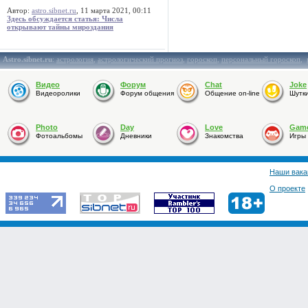
Автор:
astro.sibnet.ru
, 11 марта 2021, 00:11
Здесь обсуждается статья: Числа
открывают тайны мироздания
Astro.sibnet.ru
:
астрология
,
астрологический прогноз
,
гороскоп
,
персональный гороскоп
,
Видео
Форум
Chat
Joke
Видеоролики
Форум общения
Общение on-line
Шутк
Photo
Day
Love
Gam
Фотоальбомы
Дневники
Знакомства
Игры
Наши вака
О проекте