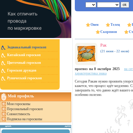
Овен
Телец
Скорпион
Ст
Рак
Зодиакальный гороскоп
(21 июня - 22 июля)
Китайский гороскоп
Цветочный гороскоп
прогноз на 8 октября 2025
на се
Гороскоп друидов
характеристика знака
Рунический гороскоп
Сегодня Ракам нужно проявить упорство
кажется, что процесс идёт медленно.
завершить то, что давно ждёт вашего 
особенно полезно.
Мой профиль
Мои гороскопы
Персональный гороскоп
Совместимость
Подписка на гороскопы