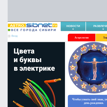
НОВОСТИ
РАЗВЛЕЧ
Вход
Астрология
Хи
Чтобы узнать свой знак, 
день рождения.