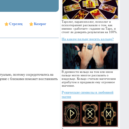
Таролог, парапсихолог, психолог и
Стрелец
Козерог
психотерапевт рассказали о том, как
именно «работает» гадание на Таро, и
стоит ли доверять результатам на 100%.
На каком пальце носить кольцо?
В древности кольцо на том или ином
уально, поэтому сосредоточьтесь на
пальце могло многое рассказать о
ение с близкими поможет восстановить
владельце. Кольцо считали магическим
атрибутом и придавали ему огромное
значение.
Рунические символы в любовной
магии