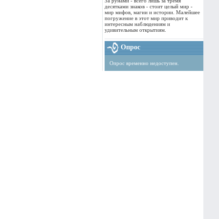
За рунами - всего лишь за тремя
десятками знаков - стоит целый мир -
мир мифов, магии и истории. Малейшее
погружение в этот мир приводит к
интересным наблюдениям и
удивительным открытиям.
Опрос
Опрос временно недоступен.