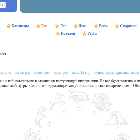
Близнецы
Рак
Лев
Дева
Весы
Скорпион
Водолей
Рыбы
юля)
сегодня
на завтра
на неделю
на август
на 2026 год
общая характеристика знака
енно избирательными в отношении поступающей информации. Не всё будет полезно и акт
ссиональной сферы. Советы от окружающих могут оказаться очень своевременными. Общ