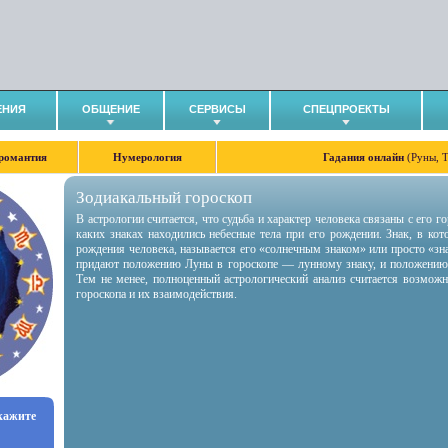
ЕНИЯ
ОБЩЕНИЕ
СЕРВИСЫ
СПЕЦПРОЕКТЫ
романтия
Нумерология
Гадания онлайн
(Руны, 
Зодиакальный гороскоп
В астрологии считается, что судьба и характер человека связаны с его 
каких знаках находились небесные тела при его рождении. Знак, в ко
рождения человека, называется его «солнечным знаком» или просто «зн
придают положению Луны в гороскопе — лунному знаку, и положению
Тем не менее, полноценный астрологический анализ считается возмож
гороскопа и их взаимодействия.
укажите