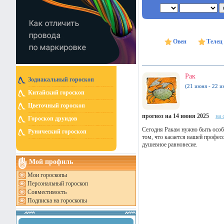
Овен
Телец
Рак
Зодиакальный гороскоп
(21 июня - 22 и
Китайский гороскоп
Цветочный гороскоп
прогноз на 14 июня 2025
на 
Гороскоп друидов
Сегодня Ракам нужно быть особ
Рунический гороскоп
том, что касается вашей профе
душевное равновесие.
Мой профиль
Мои гороскопы
Персональный гороскоп
Совместимость
Подписка на гороскопы