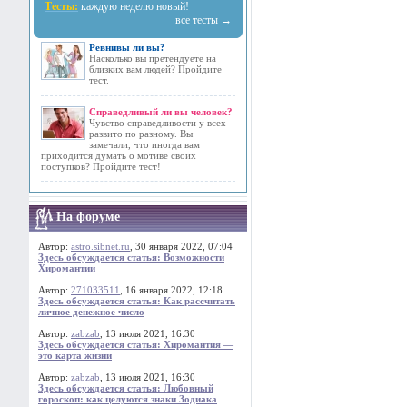
Тесты:
каждую неделю новый!
все тесты →
Ревнивы ли вы?
Насколько вы претендуете на
близких вам людей? Пройдите
тест.
Справедливый ли вы человек?
Чувство справедливости у всех
развито по разному. Вы
замечали, что иногда вам
приходится думать о мотиве своих
поступков? Пройдите тест!
На форуме
Автор:
astro.sibnet.ru
, 30 января 2022, 07:04
Здесь обсуждается статья: Возможности
Хиромантии
Автор:
271033511
, 16 января 2022, 12:18
Здесь обсуждается статья: Как рассчитать
личное денежное число
Автор:
zabzab
, 13 июля 2021, 16:30
Здесь обсуждается статья: Хиромантия —
это карта жизни
Автор:
zabzab
, 13 июля 2021, 16:30
Здесь обсуждается статья: Любовный
гороскоп: как целуются знаки Зодиака