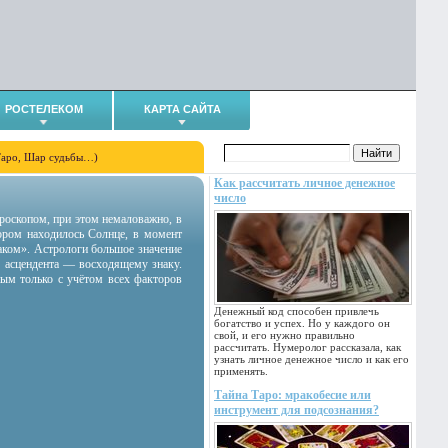
РОСТЕЛЕКОМ
КАРТА САЙТА
Таро, Шар судьбы…)
Как рассчитать личное денежное
число
гороскопом, при этом немаловажно, в
тором находилось Солнце, в момент
аком». Астрологи большое значение
 асцендента — восходящему знаку.
ным только с учётом всех факторов
Денежный код способен привлечь
богатство и успех. Но у каждого он
свой, и его нужно правильно
рассчитать. Нумеролог рассказала, как
узнать личное денежное число и как его
применять.
Тайна Таро: мракобесие или
инструмент для подсознания?