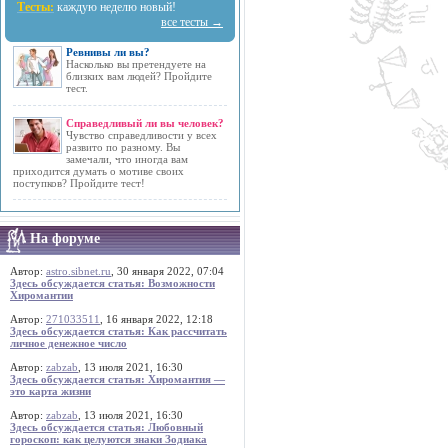
Тесты:
каждую неделю новый!
все тесты →
Ревнивы ли вы?
Насколько вы претендуете на
близких вам людей? Пройдите
тест.
Справедливый ли вы человек?
Чувство справедливости у всех
развито по разному. Вы
замечали, что иногда вам
приходится думать о мотиве своих
поступков? Пройдите тест!
На форуме
Автор:
astro.sibnet.ru
, 30 января 2022, 07:04
Здесь обсуждается статья: Возможности
Хиромантии
Автор:
271033511
, 16 января 2022, 12:18
Здесь обсуждается статья: Как рассчитать
личное денежное число
Автор:
zabzab
, 13 июля 2021, 16:30
Здесь обсуждается статья: Хиромантия —
это карта жизни
Автор:
zabzab
, 13 июля 2021, 16:30
Здесь обсуждается статья: Любовный
гороскоп: как целуются знаки Зодиака