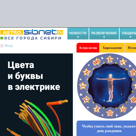
НОВОСТИ
РАЗВЛЕЧЕНИЯ
ОБЩЕН
Вход
Астрология
Хиромантия
Нуме
Чтобы узнать свой знак, укажит
день рождения.