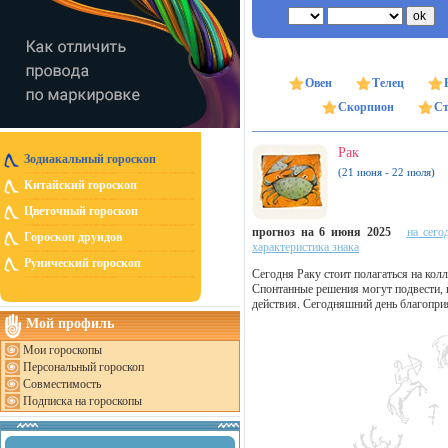
Овен
Телец
Скорпион
Ст
Рак
Зодиакальный гороскоп
(21 июня - 22 июля)
Китайский гороскоп
Цветочный гороскоп
прогноз на 6 июня 2025
на сего
Гороскоп друидов
характеристика знака
Рунический гороскоп
Сегодня Раку стоит полагаться на кол
Спонтанные решения могут подвести, 
действия. Сегодняшний день благоприя
Мой профиль
Мои гороскопы
Персональный гороскоп
Совместимость
Подписка на гороскопы