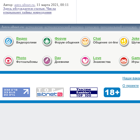
Автор:
astro.sibnet.ru
, 11 марта 2021, 00:11
Здесь обсуждается статья: Числа
открывают тайны мироздания
Astro.sibnet.ru
:
астрология
,
астрологический прогноз
,
гороскоп
,
персональный гороскоп
,
Видео
Форум
Chat
Joke
Видеоролики
Форум общения
Общение on-line
Шутк
Photo
Day
Love
Gam
Фотоальбомы
Дневники
Знакомства
Игры
Наши вака
О проекте