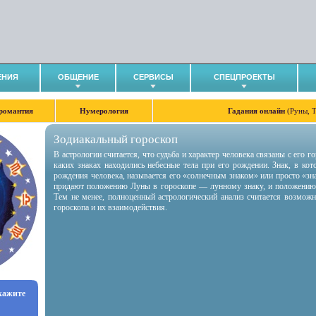
ЕНИЯ
ОБЩЕНИЕ
СЕРВИСЫ
СПЕЦПРОЕКТЫ
романтия
Нумерология
Гадания онлайн
(Руны, 
Зодиакальный гороскоп
В астрологии считается, что судьба и характер человека связаны с его 
каких знаках находились небесные тела при его рождении. Знак, в ко
рождения человека, называется его «солнечным знаком» или просто «зн
придают положению Луны в гороскопе — лунному знаку, и положению
Тем не менее, полноценный астрологический анализ считается возмож
гороскопа и их взаимодействия.
укажите