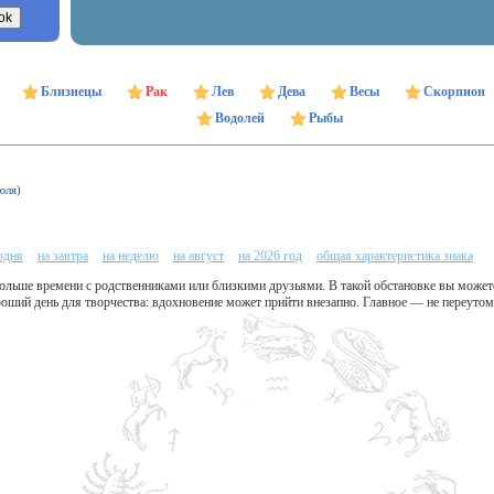
Близнецы
Рак
Лев
Дева
Весы
Скорпион
Водолей
Рыбы
юля)
одня
на завтра
на неделю
на август
на 2026 год
общая характеристика знака
ольше времени с родственниками или близкими друзьями. В такой обстановке вы можете 
ший день для творчества: вдохновение может прийти внезапно. Главное — не переутомл