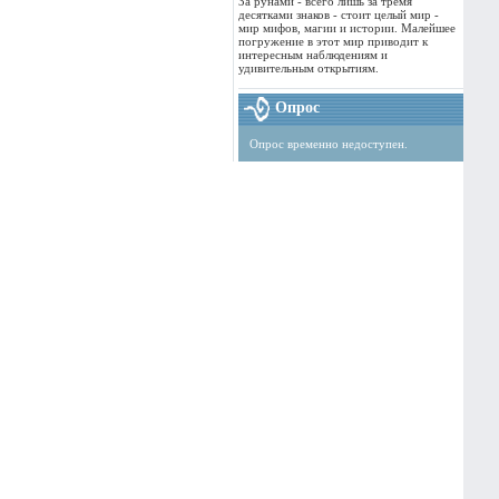
За рунами - всего лишь за тремя
десятками знаков - стоит целый мир -
мир мифов, магии и истории. Малейшее
погружение в этот мир приводит к
интересным наблюдениям и
удивительным открытиям.
Опрос
Опрос временно недоступен.