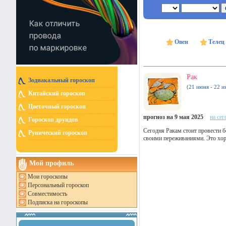
Овен
Телец
Рак
Зодиакальный гороскоп
(21 июня - 22 и
Китайский гороскоп
Цветочный гороскоп
прогноз на 9 мая 2025
на сег
Гороскоп друидов
Сегодня Ракам стоит провести б
Рунический гороскоп
своими переживаниями. Это хоро
Мой профиль
Мои гороскопы
Персональный гороскоп
Совместимость
Подписка на гороскопы