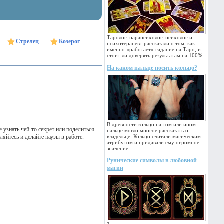
Таролог, парапсихолог, психолог и
Стрелец
Козерог
психотерапевт рассказали о том, как
именно «работает» гадание на Таро, и
стоит ли доверять результатам на 100%.
На каком пальце носить кольцо?
В древности кольцо на том или ином
узнать чей-то секрет или поделиться
пальце могло многое рассказать о
яйтесь и делайте паузы в работе.
владельце. Кольцо считали магическим
атрибутом и придавали ему огромное
значение.
Рунические символы в любовной
магии