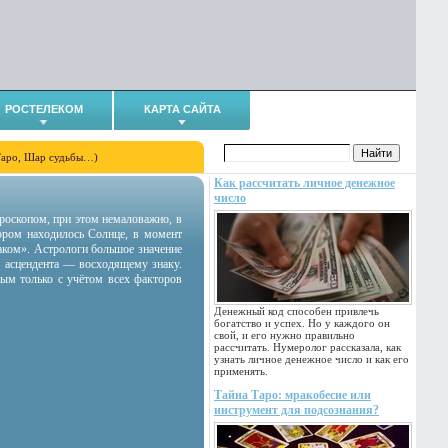
РОСТЕЛЕКОМ
КАРТА САЙТА
Таро, Шар судьбы…)
Как рассчитать личное денежное
число
гороскопом, при этом немаловажно, в
тором находилось Солнце, в момент
аком». Астрологи большое значение
 асцендента — восходящему знаку.
ным только с учётом всех факторов
Денежный код способен привлечь
богатство и успех. Но у каждого он
свой, и его нужно правильно
рассчитать. Нумеролог рассказала, как
узнать личное денежное число и как его
применять.
Тайна Таро: мракобесие или
инструмент для подсознания?