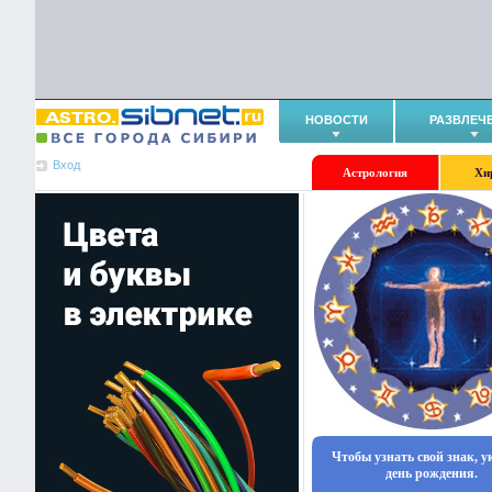
НОВОСТИ
РАЗВЛЕЧ
Вход
Астрология
Хи
Чтобы узнать свой знак, 
день рождения.