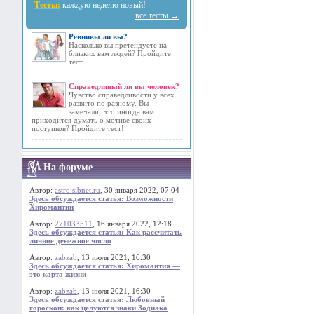
Тесты:
каждую неделю новый!
все тесты →
Ревнивы ли вы?
Насколько вы претендуете на
близких вам людей? Пройдите
тест.
Справедливый ли вы человек?
Чувство справедливости у всех
развито по разному. Вы
замечали, что иногда вам
приходится думать о мотиве своих
поступков? Пройдите тест!
На форуме
Автор:
astro.sibnet.ru
, 30 января 2022, 07:04
Здесь обсуждается статья: Возможности
Хиромантии
Автор:
271033511
, 16 января 2022, 12:18
Здесь обсуждается статья: Как рассчитать
личное денежное число
Автор:
zabzab
, 13 июля 2021, 16:30
Здесь обсуждается статья: Хиромантия —
это карта жизни
Автор:
zabzab
, 13 июля 2021, 16:30
Здесь обсуждается статья: Любовный
гороскоп: как целуются знаки Зодиака