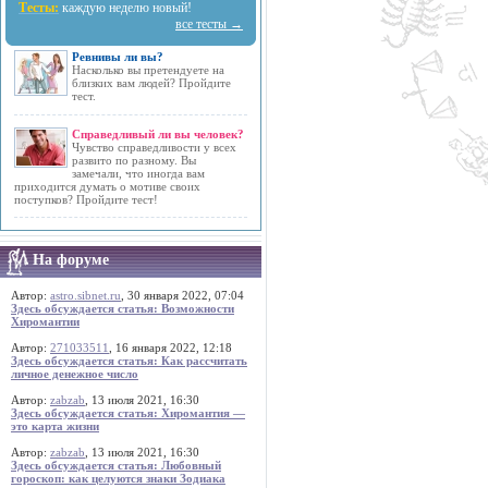
Тесты:
каждую неделю новый!
все тесты →
Ревнивы ли вы?
Насколько вы претендуете на
близких вам людей? Пройдите
тест.
Справедливый ли вы человек?
Чувство справедливости у всех
развито по разному. Вы
замечали, что иногда вам
приходится думать о мотиве своих
поступков? Пройдите тест!
На форуме
Автор:
astro.sibnet.ru
, 30 января 2022, 07:04
Здесь обсуждается статья: Возможности
Хиромантии
Автор:
271033511
, 16 января 2022, 12:18
Здесь обсуждается статья: Как рассчитать
личное денежное число
Автор:
zabzab
, 13 июля 2021, 16:30
Здесь обсуждается статья: Хиромантия —
это карта жизни
Автор:
zabzab
, 13 июля 2021, 16:30
Здесь обсуждается статья: Любовный
гороскоп: как целуются знаки Зодиака