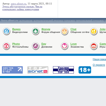
Автор:
astro.sibnet.ru
, 11 марта 2021, 00:11
Здесь обсуждается статья: Числа
открывают тайны мироздания
Astro.sibnet.ru
:
астрология
,
астрологический прогноз
,
гороскоп
,
персональный гороскоп
,
Видео
Форум
Chat
Joke
Видеоролики
Форум общения
Общение on-line
Шутк
Photo
Day
Love
Gam
Фотоальбомы
Дневники
Знакомства
Игры
Наши вака
О проекте