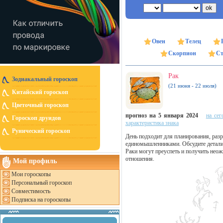
Овен
Телец
Скорпион
Ст
Рак
Зодиакальный гороскоп
(21 июня - 22 июля)
Китайский гороскоп
Цветочный гороскоп
прогноз на 5 января 2024
на сег
Гороскоп друидов
характеристика знака
Рунический гороскоп
День подходит для планирования, раз
единомышленниками. Обсудите детали:
Раки могут преуспеть и получить не
отношения.
Мой профиль
Мои гороскопы
Персональный гороскоп
Совместимость
Подписка на гороскопы