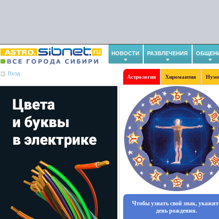
НОВОСТИ
РАЗВЛЕЧЕНИЯ
ОБЩЕН
Вход
Астрология
Хиромантия
Нуме
Чтобы узнать свой знак, укажит
день рождения.