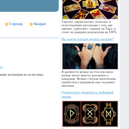
Таролог, парапсихолог, психолог и
Стрелец
Козерог
психотерапевт рассказали о том, как
именно «работает» гадание на Таро, и
стоит ли доверять результатам на 100%.
На каком пальце носить кольцо?
ка
В древности кольцо на том или ином
зким человеком из-за пустяка.
пальце могло многое рассказать о
владельце. Кольцо считали магическим
атрибутом и придавали ему огромное
значение.
Рунические символы в любовной
магии