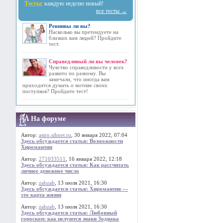
Тесты:
каждую неделю новый!
все тесты →
Ревнивы ли вы?
Насколько вы претендуете на
близких вам людей? Пройдите
тест.
Справедливый ли вы человек?
Чувство справедливости у всех
развито по разному. Вы
замечали, что иногда вам
приходится думать о мотиве своих
поступков? Пройдите тест!
На форуме
Автор:
astro.sibnet.ru
, 30 января 2022, 07:04
Здесь обсуждается статья: Возможности
Хиромантии
Автор:
271033511
, 16 января 2022, 12:18
Здесь обсуждается статья: Как рассчитать
личное денежное число
Автор:
zabzab
, 13 июля 2021, 16:30
Здесь обсуждается статья: Хиромантия —
это карта жизни
Автор:
zabzab
, 13 июля 2021, 16:30
Здесь обсуждается статья: Любовный
гороскоп: как целуются знаки Зодиака