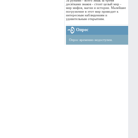
За рунами - всего лишь за тремя
десятками знаков - стоит целый мир -
мир мифов, магии и истории. Малейшее
погружение в этот мир приводит к
интересным наблюдениям и
удивительным открытиям.
Опрос
Опрос временно недоступен.