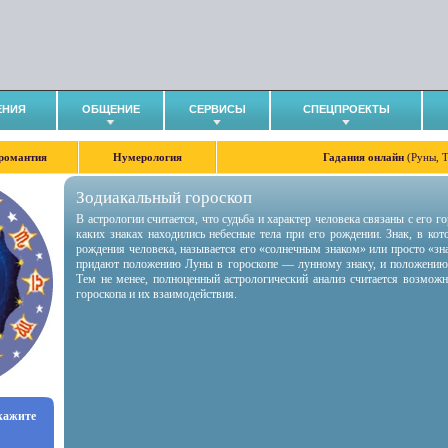
ЕНИЯ
ОБЩЕНИЕ
СЕРВИСЫ
СПЕЦПРОЕКТЫ
романтия
Нумерология
Гадания онлайн
(Руны, 
Зодиакальный гороскоп
В астрологии считается, что судьба и характер человека связаны с его 
каких знаках находились небесные тела при его рождении. Знак, в ко
рождения человека, называется его «солнечным знаком» или просто «зн
придают положению Луны в гороскопе — лунному знаку, и положению
Тем не менее, полноценный астрологический анализ считается возмож
гороскопа и их взаимодействия.
укажите