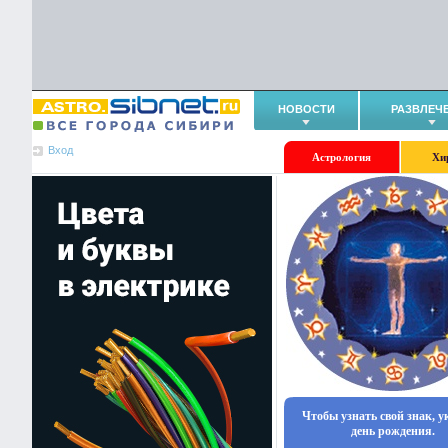
НОВОСТИ
РАЗВЛЕЧ
Вход
Астрология
Хи
Чтобы узнать свой знак, 
день рождения.