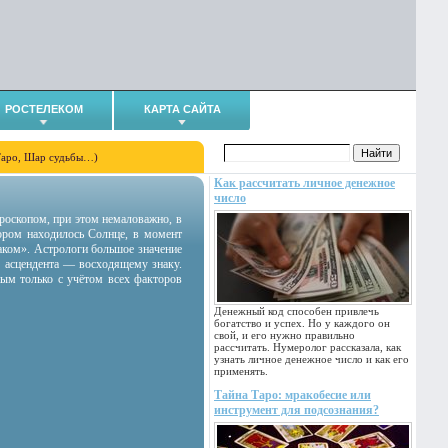
РОСТЕЛЕКОМ
КАРТА САЙТА
Таро, Шар судьбы…)
Как рассчитать личное денежное
число
гороскопом, при этом немаловажно, в
тором находилось Солнце, в момент
аком». Астрологи большое значение
 асцендента — восходящему знаку.
ным только с учётом всех факторов
Денежный код способен привлечь
богатство и успех. Но у каждого он
свой, и его нужно правильно
рассчитать. Нумеролог рассказала, как
узнать личное денежное число и как его
применять.
Тайна Таро: мракобесие или
инструмент для подсознания?