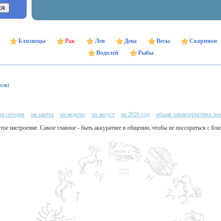
Близнецы
Рак
Лев
Дева
Весы
Скорпион
Водолей
Рыбы
юля)
на сегодня
на завтра
на неделю
на август
на 2026 год
общая характеристика зна
тое настроение. Самое главное - быть аккуратнее в общении, чтобы не поссориться с бли