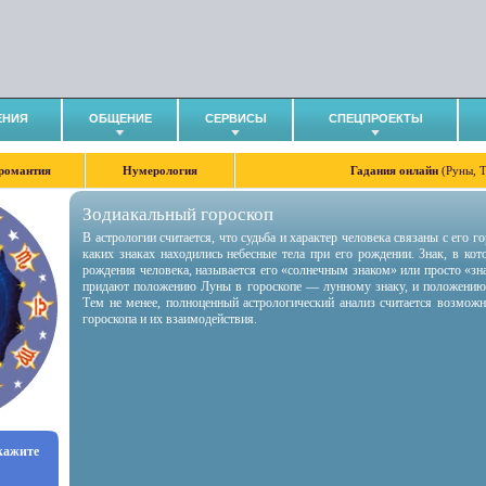
ЕНИЯ
ОБЩЕНИЕ
СЕРВИСЫ
СПЕЦПРОЕКТЫ
романтия
Нумерология
Гадания онлайн
(Руны, 
Зодиакальный гороскоп
В астрологии считается, что судьба и характер человека связаны с его 
каких знаках находились небесные тела при его рождении. Знак, в ко
рождения человека, называется его «солнечным знаком» или просто «зн
придают положению Луны в гороскопе — лунному знаку, и положению
Тем не менее, полноценный астрологический анализ считается возмож
гороскопа и их взаимодействия.
укажите