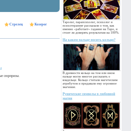
Таролог, парапсихолог, психолог и
Стрелец
Козерог
психотерапевт рассказали о том, как
именно «работает» гадание на Таро, и
стоит ли доверять результатам на 100%.
На каком пальце носить кольцо?
ка
В древности кольцо на том или ином
ные сюрпризы.
пальце могло многое рассказать о
владельце. Кольцо считали магическим
атрибутом и придавали ему огромное
значение.
Рунические символы в любовной
магии