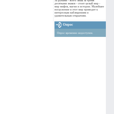
За рунами - всего лишь за тремя
десятками знаков - стоит целый мир -
мир мифов, магии и истории. Малейшее
погружение в этот мир приводит к
интересным наблюдениям и
удивительным открытиям.
Опрос
Опрос временно недоступен.