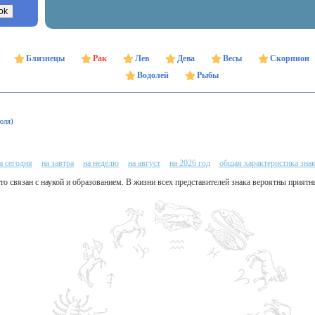
Близнецы
Рак
Лев
Дева
Весы
Скорпион
Водолей
Рыбы
юля)
а сегодня
на завтра
на неделю
на август
на 2026 год
общая характеристика зна
 кто связан с наукой и образованием. В жизни всех представителей знака вероятны прият