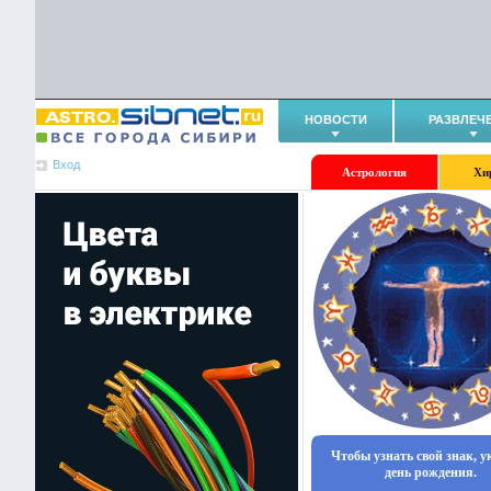
НОВОСТИ
РАЗВЛЕЧ
Вход
Астрология
Хи
Чтобы узнать свой знак, 
день рождения.