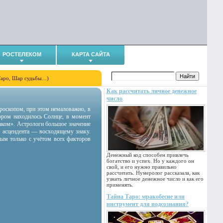
РОСТЕЛЕКОМ
КАРТА САЙТА
Таро, Шар судьбы…)
Как рассчитать личное денежное
число
гороскопом, при этом немаловажно, в
тором находилось Солнце, в момент
аком». Астрологи большое значение
 асцендента — восходящему знаку.
ным только с учётом всех факторов
Денежный код способен привлечь
богатство и успех. Но у каждого он
свой, и его нужно правильно
рассчитать. Нумеролог рассказала, как
узнать личное денежное число и как его
применять.
Тайна Таро: мракобесие или
инструмент для подсознания?