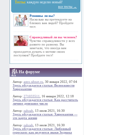
Тесты:
каждую неделю новый!
все тесты →
Ревнивы ли вы?
Насколько вы претендуете на
близких вам людей? Пройдите
тест.
Справедливый ли вы человек?
Чувство справедливости у всех
развито по разному. Вы
замечали, что иногда вам
приходится думать о мотиве своих
поступков? Пройдите тест!
На форуме
Автор:
astro.sibnet.ru
, 30 января 2022, 07:04
Здесь обсуждается статья: Возможности
Хиромантии
Автор:
271033511
, 16 января 2022, 12:18
Здесь обсуждается статья: Как рассчитать
личное денежное число
Автор:
zabzab
, 13 июля 2021, 16:30
Здесь обсуждается статья: Хиромантия —
это карта жизни
Автор:
zabzab
, 13 июля 2021, 16:30
Здесь обсуждается статья: Любовный
гороскоп: как целуются знаки Зодиака