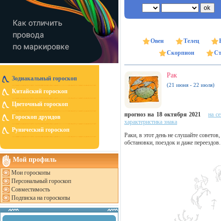
Овен
Телец
Скорпион
Ст
Рак
Зодиакальный гороскоп
(21 июня - 22 июля)
Китайский гороскоп
Цветочный гороскоп
прогноз на 18 октября 2021
на с
Гороскоп друидов
характеристика знака
Рунический гороскоп
Раки, в этот день не слушайте советов
обстановки, поездок и даже переездов.
Мой профиль
Мои гороскопы
Персональный гороскоп
Совместимость
Подписка на гороскопы