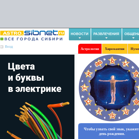
НОВОСТИ
РАЗВЛЕЧЕНИЯ
ОБЩЕН
Вход
Астрология
Хиромантия
Нуме
Чтобы узнать свой знак, укажит
день рождения.