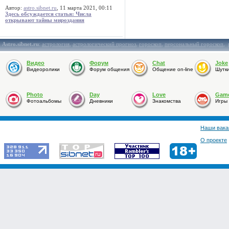
Автор:
astro.sibnet.ru
, 11 марта 2021, 00:11
Здесь обсуждается статья: Числа
открывают тайны мироздания
Astro.sibnet.ru
:
астрология
,
астрологический прогноз
,
гороскоп
,
персональный гороскоп
,
Видео
Форум
Chat
Joke
Видеоролики
Форум общения
Общение on-line
Шутк
Photo
Day
Love
Gam
Фотоальбомы
Дневники
Знакомства
Игры
Наши вака
О проекте