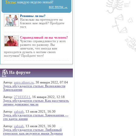
Тесты:
каждую неделю новый!
все тесты →
Ревнивы ли вы?
Насколько вы претендуете на
близких вам людей? Пройдите
тест.
Справедливый ли вы человек?
Чувство справедливости у всех
развито по разному. Вы
замечали, что иногда вам
приходится думать о мотиве своих
поступков? Пройдите тест!
На форуме
Автор:
astro.sibnet.ru
, 30 января 2022, 07:04
Здесь обсуждается статья: Возможности
Хиромантии
Автор:
271033511
, 16 января 2022, 12:18
Здесь обсуждается статья: Как рассчитать
личное денежное число
Автор:
zabzab
, 13 июля 2021, 16:30
Здесь обсуждается статья: Хиромантия —
это карта жизни
Автор:
zabzab
, 13 июля 2021, 16:30
Здесь обсуждается статья: Любовный
гороскоп: как целуются знаки Зодиака