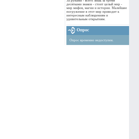
За рунами - всего лишь за тремя
десятками знаков - стоит целый мир -
мир мифов, магии и истории. Малейшее
погружение в этот мир приводит к
интересным наблюдениям и
удивительным открытиям.
Опрос
Опрос временно недоступен.