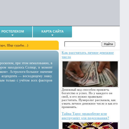
РОСТЕЛЕКОМ
КАРТА САЙТА
Таро, Шар судьбы…)
Как рассчитать личное денежное
число
гороскопом, при этом немаловажно, в
тором находилось Солнце, в момент
аком». Астрологи большое значение
 асцендента — восходящему знаку.
ным только с учётом всех факторов
Денежный код способен привлечь
богатство и успех. Но у каждого он
свой, и его нужно правильно
рассчитать. Нумеролог рассказала, как
узнать личное денежное число и как его
применять.
Тайна Таро: мракобесие или
инструмент для подсознания?