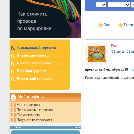
Овен
Телец
Рак
Зодиакальный гороскоп
(21 июня - 22 и
Китайский гороскоп
Цветочный гороскоп
прогноз на 4 октября 2018
н
Гороскоп друидов
Раков ждёт спокойный и гармони
Рунический гороскоп
Мой профиль
Мои гороскопы
Персональный гороскоп
Совместимость
Подписка на гороскопы