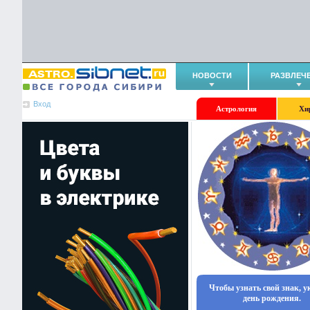
НОВОСТИ
РАЗВЛЕЧ
Вход
Астрология
Хи
Чтобы узнать свой знак, 
день рождения.