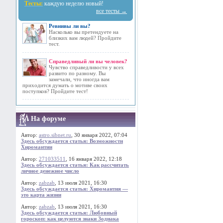
Тесты:
каждую неделю новый!
все тесты →
Ревнивы ли вы?
Насколько вы претендуете на
близких вам людей? Пройдите
тест.
Справедливый ли вы человек?
Чувство справедливости у всех
развито по разному. Вы
замечали, что иногда вам
приходится думать о мотиве своих
поступков? Пройдите тест!
На форуме
Автор:
astro.sibnet.ru
, 30 января 2022, 07:04
Здесь обсуждается статья: Возможности
Хиромантии
Автор:
271033511
, 16 января 2022, 12:18
Здесь обсуждается статья: Как рассчитать
личное денежное число
Автор:
zabzab
, 13 июля 2021, 16:30
Здесь обсуждается статья: Хиромантия —
это карта жизни
Автор:
zabzab
, 13 июля 2021, 16:30
Здесь обсуждается статья: Любовный
гороскоп: как целуются знаки Зодиака