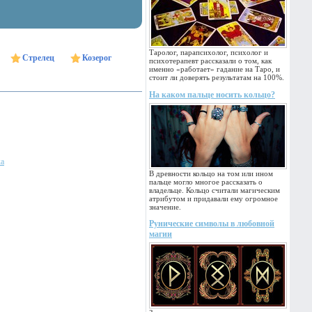
Таролог, парапсихолог, психолог и
Стрелец
Козерог
психотерапевт рассказали о том, как
именно «работает» гадание на Таро, и
стоит ли доверять результатам на 100%.
На каком пальце носить кольцо?
ка
В древности кольцо на том или ином
пальце могло многое рассказать о
владельце. Кольцо считали магическим
атрибутом и придавали ему огромное
значение.
Рунические символы в любовной
магии