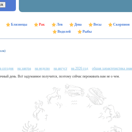
Близнецы
Рак
Лев
Дева
Весы
Скорпион
Водолей
Рыбы
юля)
а сегодня
на завтра
на неделю
на август
на 2026 год
общая характеристика зна
чный день. Всё задуманное получится, поэтому сейчас переживать вам не о чем.