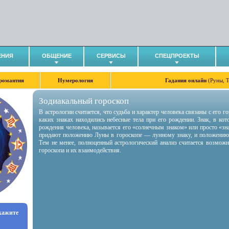
ЕНИЯ
ОБЩЕНИЕ
СЕРВИСЫ
СПЕЦПРОЕКТЫ
романтия
Нумерология
Гадания онлайн
(Руны, 
Зодиакальный гороскоп
В астрологии считается, что судьба и характер человека связаны с его 
каких знаках находились небесные тела при его рождении. Знак, в ко
рождения человека, называется его «солнечным знаком» или просто «зн
придают положению Луны в гороскопе — лунному знаку, и положению
Тем не менее, полноценный астрологический анализ считается возмож
гороскопа и их взаимодействия.
укажите