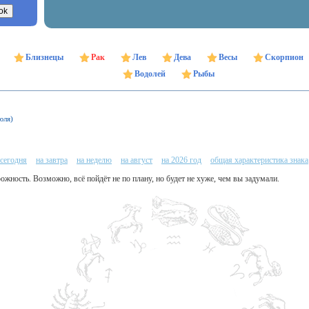
Близнецы
Рак
Лев
Дева
Весы
Скорпион
Водолей
Рыбы
юля)
 сегодня
на завтра
на неделю
на август
на 2026 год
общая характеристика знака
рожность. Возможно, всё пойдёт не по плану, но будет не хуже, чем вы задумали.