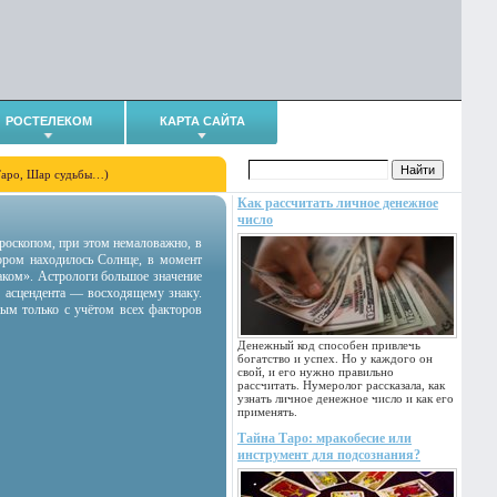
РОСТЕЛЕКОМ
КАРТА САЙТА
Таро, Шар судьбы…)
Как рассчитать личное денежное
число
гороскопом, при этом немаловажно, в
тором находилось Солнце, в момент
аком». Астрологи большое значение
 асцендента — восходящему знаку.
ным только с учётом всех факторов
Денежный код способен привлечь
богатство и успех. Но у каждого он
свой, и его нужно правильно
рассчитать. Нумеролог рассказала, как
узнать личное денежное число и как его
применять.
Тайна Таро: мракобесие или
инструмент для подсознания?