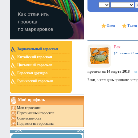
Овен
Телец
Рак
Зодиакальный гороскоп
(21 июня - 22 и
Китайский гороскоп
Цветочный гороскоп
прогноз на 14 марта 2018
на
Гороскоп друидов
Раки, в этот день проявите осто
Рунический гороскоп
Мой профиль
Мои гороскопы
Персональный гороскоп
Совместимость
Подписка на гороскопы