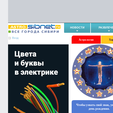
НОВОСТИ
РАЗВЛЕЧ
Вход
Астрология
Хи
Чтобы узнать свой знак, 
день рождения.