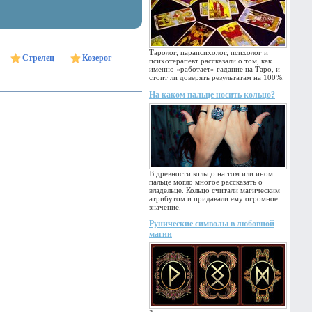
Таролог, парапсихолог, психолог и
Стрелец
Козерог
психотерапевт рассказали о том, как
именно «работает» гадание на Таро, и
стоит ли доверять результатам на 100%.
На каком пальце носить кольцо?
В древности кольцо на том или ином
пальце могло многое рассказать о
владельце. Кольцо считали магическим
атрибутом и придавали ему огромное
значение.
Рунические символы в любовной
магии