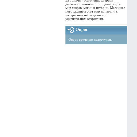
За рунами - всего лишь за тремя
десятками знаков - стоит целый мир -
мир мифов, магии и истории. Малейшее
погружение в этот мир приводит к
интересным наблюдениям и
удивительным открытиям.
Опрос
Опрос временно недоступен.