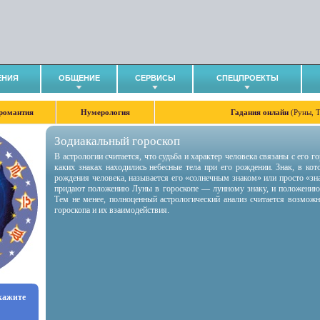
ЕНИЯ
ОБЩЕНИЕ
СЕРВИСЫ
СПЕЦПРОЕКТЫ
романтия
Нумерология
Гадания онлайн
(Руны, 
Зодиакальный гороскоп
В астрологии считается, что судьба и характер человека связаны с его 
каких знаках находились небесные тела при его рождении. Знак, в ко
рождения человека, называется его «солнечным знаком» или просто «зн
придают положению Луны в гороскопе — лунному знаку, и положению
Тем не менее, полноценный астрологический анализ считается возмож
гороскопа и их взаимодействия.
укажите