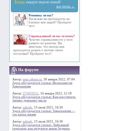
Тесты:
каждую неделю новый!
все тесты →
Ревнивы ли вы?
Насколько вы претендуете на
близких вам людей? Пройдите
тест.
Справедливый ли вы человек?
Чувство справедливости у всех
развито по разному. Вы
замечали, что иногда вам
приходится думать о мотиве своих
поступков? Пройдите тест!
На форуме
Автор:
astro.sibnet.ru
, 30 января 2022, 07:04
Здесь обсуждается статья: Возможности
Хиромантии
Автор:
271033511
, 16 января 2022, 12:18
Здесь обсуждается статья: Как рассчитать
личное денежное число
Автор:
zabzab
, 13 июля 2021, 16:30
Здесь обсуждается статья: Хиромантия —
это карта жизни
Автор:
zabzab
, 13 июля 2021, 16:30
Здесь обсуждается статья: Любовный
гороскоп: как целуются знаки Зодиака