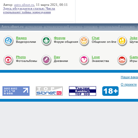
Автор:
astro.sibnet.ru
, 11 марта 2021, 00:11
Здесь обсуждается статья: Числа
открывают тайны мироздания
Astro.sibnet.ru
:
астрология
,
астрологический прогноз
,
гороскоп
,
персональный гороскоп
,
Видео
Форум
Chat
Joke
Видеоролики
Форум общения
Общение on-line
Шутк
Photo
Day
Love
Gam
Фотоальбомы
Дневники
Знакомства
Игры
Наши вака
О проекте