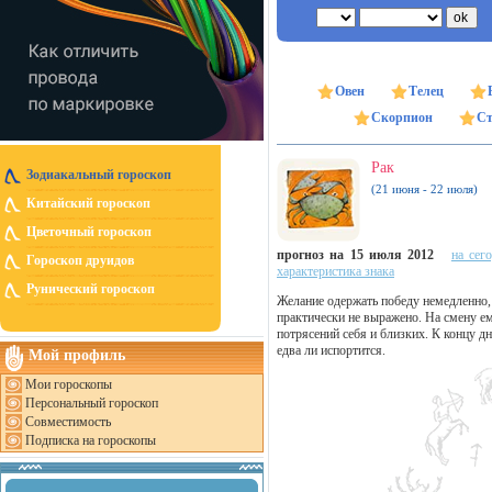
Овен
Телец
Скорпион
Ст
Рак
Зодиакальный гороскоп
(21 июня - 22 июля)
Китайский гороскоп
Цветочный гороскоп
прогноз на 15 июля 2012
на сег
Гороскоп друидов
характеристика знака
Рунический гороскоп
Желание одержать победу немедленно, 
практически не выражено. На смену ем
потрясений себя и близких. К концу дн
едва ли испортится.
Мой профиль
Мои гороскопы
Персональный гороскоп
Совместимость
Подписка на гороскопы