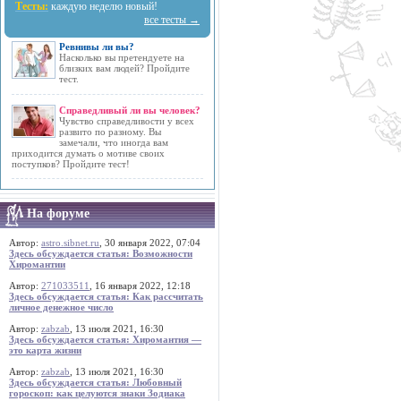
Тесты:
каждую неделю новый!
все тесты →
Ревнивы ли вы?
Насколько вы претендуете на
близких вам людей? Пройдите
тест.
Справедливый ли вы человек?
Чувство справедливости у всех
развито по разному. Вы
замечали, что иногда вам
приходится думать о мотиве своих
поступков? Пройдите тест!
На форуме
Автор:
astro.sibnet.ru
, 30 января 2022, 07:04
Здесь обсуждается статья: Возможности
Хиромантии
Автор:
271033511
, 16 января 2022, 12:18
Здесь обсуждается статья: Как рассчитать
личное денежное число
Автор:
zabzab
, 13 июля 2021, 16:30
Здесь обсуждается статья: Хиромантия —
это карта жизни
Автор:
zabzab
, 13 июля 2021, 16:30
Здесь обсуждается статья: Любовный
гороскоп: как целуются знаки Зодиака