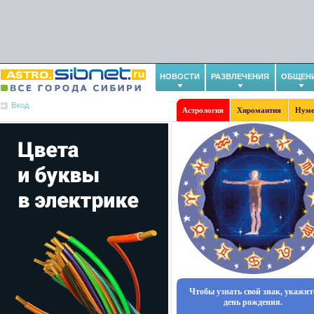
НОВОСТИ
РАЗВЛЕЧЕНИЯ
ОБЩЕН
Вход
Астрология
Хиромантия
Нуме
Чтобы узнать свой знак, укажит
день рождения.