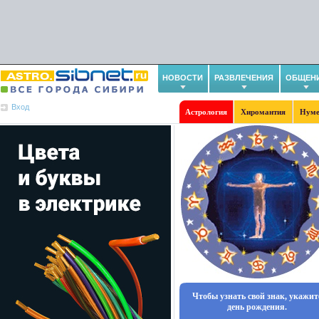
НОВОСТИ
РАЗВЛЕЧЕНИЯ
ОБЩЕН
Вход
Астрология
Хиромантия
Нуме
Чтобы узнать свой знак, укажит
день рождения.