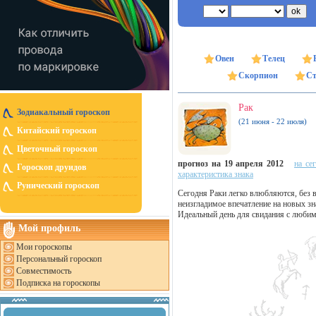
Овен
Телец
Скорпион
Ст
Рак
Зодиакальный гороскоп
(21 июня - 22 июля)
Китайский гороскоп
Цветочный гороскоп
прогноз на 19 апреля 2012
на се
Гороскоп друидов
характеристика знака
Рунический гороскоп
Сегодня Раки легко влюбляются, без в
неизгладимое впечатление на новых зн
Идеальный день для свидания с люби
Мой профиль
Мои гороскопы
Персональный гороскоп
Совместимость
Подписка на гороскопы