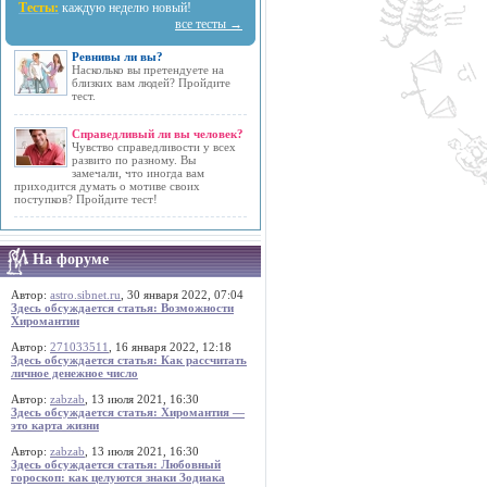
Тесты:
каждую неделю новый!
все тесты →
Ревнивы ли вы?
Насколько вы претендуете на
близких вам людей? Пройдите
тест.
Справедливый ли вы человек?
Чувство справедливости у всех
развито по разному. Вы
замечали, что иногда вам
приходится думать о мотиве своих
поступков? Пройдите тест!
На форуме
Автор:
astro.sibnet.ru
, 30 января 2022, 07:04
Здесь обсуждается статья: Возможности
Хиромантии
Автор:
271033511
, 16 января 2022, 12:18
Здесь обсуждается статья: Как рассчитать
личное денежное число
Автор:
zabzab
, 13 июля 2021, 16:30
Здесь обсуждается статья: Хиромантия —
это карта жизни
Автор:
zabzab
, 13 июля 2021, 16:30
Здесь обсуждается статья: Любовный
гороскоп: как целуются знаки Зодиака