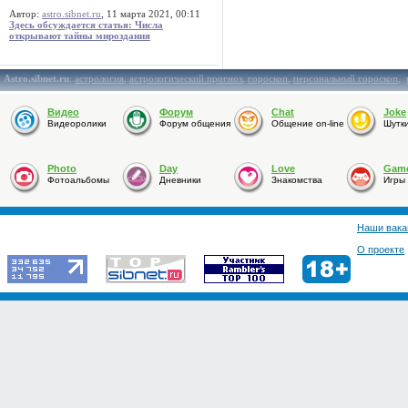
Автор:
astro.sibnet.ru
, 11 марта 2021, 00:11
Здесь обсуждается статья: Числа
открывают тайны мироздания
Astro.sibnet.ru
:
астрология
,
астрологический прогноз
,
гороскоп
,
персональный гороскоп
,
Видео
Форум
Chat
Joke
Видеоролики
Форум общения
Общение on-line
Шутк
Photo
Day
Love
Gam
Фотоальбомы
Дневники
Знакомства
Игры
Наши вака
О проекте