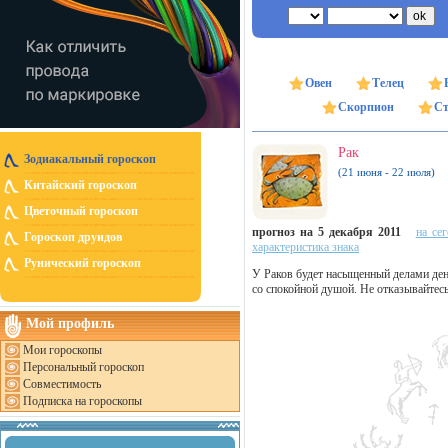
Овен
Телец
Скорпион
Ст
Рак
Зодиакальный гороскоп
(21 июня - 22 июля)
Китайский гороскоп
Цветочный гороскоп
прогноз на 5 декабря 2011
на се
Гороскоп друидов
характеристика знака
Рунический гороскоп
У Раков будет насыщенный делами ден
со спокойной душой. Не отказывайтес
Мой профиль
Мои гороскопы
Персональный гороскоп
Совместимость
Подписка на гороскопы