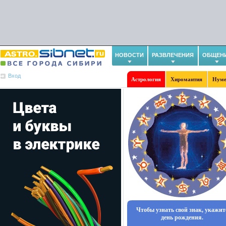
НОВОСТИ
РАЗВЛЕЧЕНИЯ
ОБЩЕН
Вход
Астрология
Хиромантия
Нуме
Чтобы узнать свой знак, укажит
день рождения.