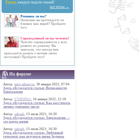
Тесты:
каждую неделю новый!
все тесты →
Ревнивы ли вы?
Насколько вы претендуете на
близких вам людей? Пройдите
тест.
Справедливый ли вы человек?
Чувство справедливости у всех
развито по разному. Вы
замечали, что иногда вам
приходится думать о мотиве своих
поступков? Пройдите тест!
На форуме
Автор:
astro.sibnet.ru
, 30 января 2022, 07:04
Здесь обсуждается статья: Возможности
Хиромантии
Автор:
271033511
, 16 января 2022, 12:18
Здесь обсуждается статья: Как рассчитать
личное денежное число
Автор:
zabzab
, 13 июля 2021, 16:30
Здесь обсуждается статья: Хиромантия —
это карта жизни
Автор:
zabzab
, 13 июля 2021, 16:30
Здесь обсуждается статья: Любовный
гороскоп: как целуются знаки Зодиака