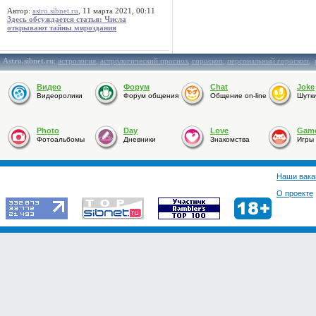
Автор:
astro.sibnet.ru
, 11 марта 2021, 00:11
Здесь обсуждается статья: Числа
открывают тайны мироздания
Astro.sibnet.ru
:
астрология
,
астрологический прогноз
,
гороскоп
,
персональный гороскоп
,
Видео
Форум
Chat
Joke
Видеоролики
Форум общения
Общение on-line
Шутк
Photo
Day
Love
Gam
Фотоальбомы
Дневники
Знакомства
Игры
Наши вака
О проекте