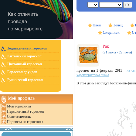
Овен
Телец
Скорпион
Ст
Рак
Зодиакальный гороскоп
(21 июня - 22 июля)
Китайский гороскоп
Цветочный гороскоп
прогноз на 3 февраля 2011
на се
Гороскоп друидов
характеристика знака
Рунический гороскоп
В этот день вас будут беспокоить фин
Мой профиль
Мои гороскопы
Персональный гороскоп
Совместимость
Подписка на гороскопы