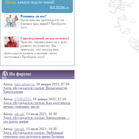
Тесты:
каждую неделю новый!
все тесты →
Ревнивы ли вы?
Насколько вы претендуете на
близких вам людей? Пройдите
тест.
Справедливый ли вы человек?
Чувство справедливости у всех
развито по разному. Вы
замечали, что иногда вам
приходится думать о мотиве своих
поступков? Пройдите тест!
На форуме
Автор:
astro.sibnet.ru
, 30 января 2022, 07:04
Здесь обсуждается статья: Возможности
Хиромантии
Автор:
271033511
, 16 января 2022, 12:18
Здесь обсуждается статья: Как рассчитать
личное денежное число
Автор:
zabzab
, 13 июля 2021, 16:30
Здесь обсуждается статья: Хиромантия —
это карта жизни
Автор:
zabzab
, 13 июля 2021, 16:30
Здесь обсуждается статья: Любовный
гороскоп: как целуются знаки Зодиака