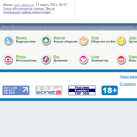
Автор:
astro.sibnet.ru
, 11 марта 2021, 00:11
Здесь обсуждается статья: Числа
открывают тайны мироздания
Astro.sibnet.ru
:
астрология
,
астрологический прогноз
,
гороскоп
,
персональный гороскоп
,
Видео
Форум
Chat
Joke
Видеоролики
Форум общения
Общение on-line
Шутк
Photo
Day
Love
Gam
Фотоальбомы
Дневники
Знакомства
Игры
Наши вака
О проекте