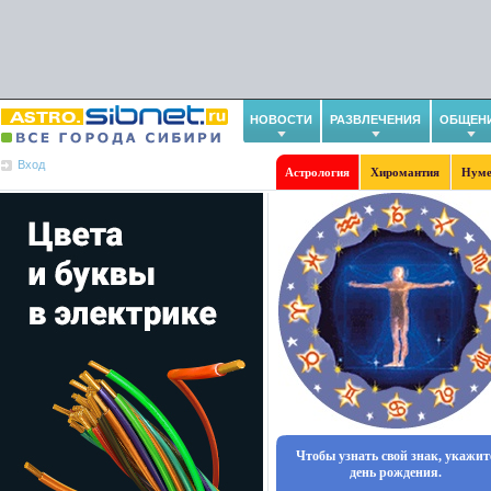
НОВОСТИ
РАЗВЛЕЧЕНИЯ
ОБЩЕН
Вход
Астрология
Хиромантия
Нуме
Чтобы узнать свой знак, укажит
день рождения.