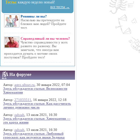
Тесты:
каждую неделю новый!
все тесты →
Ревнивы ли вы?
Насколько вы претендуете на
близких вам людей? Пройдите
тест.
Справедливый ли вы человек?
Чувство справедливости у всех
развито по разному. Вы
замечали, что иногда вам
приходится думать о мотиве своих
поступков? Пройдите тест!
На форуме
Автор:
astro.sibnet.ru
, 30 января 2022, 07:04
Здесь обсуждается статья: Возможности
Хиромантии
Автор:
271033511
, 16 января 2022, 12:18
Здесь обсуждается статья: Как рассчитать
личное денежное число
Автор:
zabzab
, 13 июля 2021, 16:30
Здесь обсуждается статья: Хиромантия —
это карта жизни
Автор:
zabzab
, 13 июля 2021, 16:30
Здесь обсуждается статья: Любовный
гороскоп: как целуются знаки Зодиака