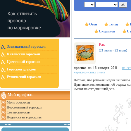
Овен
Телец
Скорпион
Ст
Рак
Зодиакальный гороскоп
(21 июня - 22 июля)
Китайский гороскоп
Цветочный гороскоп
прогноз на 16 января 2011
на се
Гороскоп друидов
характеристика знака
Рунический гороскоп
Похоже, что рабочая неделя не пошла 
Приятные воспоминания об отдыхе сов
имеют на сегодняшний день.
Мой профиль
Мои гороскопы
Персональный гороскоп
Совместимость
Подписка на гороскопы