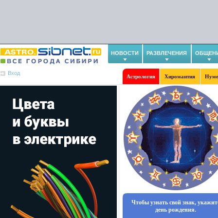
НОВОСТИ
РАЗВЛЕЧЕНИЯ
ОБЩЕН
Вход
Астрология
Хиромантия
Нуме
Чтобы узнать свой знак, укажит
день рождения.