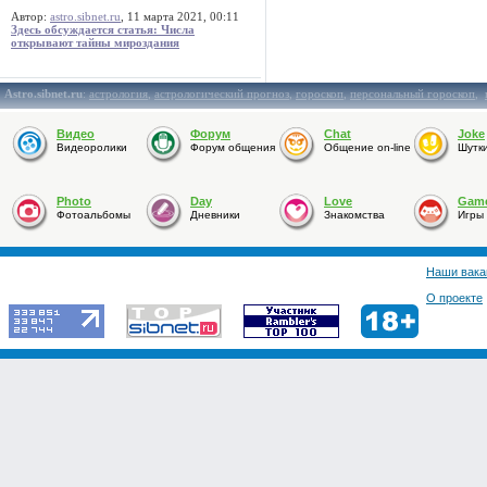
Автор:
astro.sibnet.ru
, 11 марта 2021, 00:11
Здесь обсуждается статья: Числа
открывают тайны мироздания
Astro.sibnet.ru
:
астрология
,
астрологический прогноз
,
гороскоп
,
персональный гороскоп
,
Видео
Форум
Chat
Joke
Видеоролики
Форум общения
Общение on-line
Шутк
Photo
Day
Love
Gam
Фотоальбомы
Дневники
Знакомства
Игры
Наши вака
О проекте