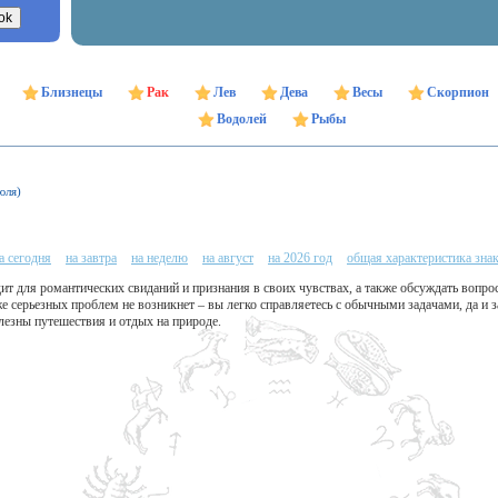
Близнецы
Рак
Лев
Дева
Весы
Скорпион
Водолей
Рыбы
юля)
а сегодня
на завтра
на неделю
на август
на 2026 год
общая характеристика зна
ит для романтических свиданий и признания в своих чувствах, а также обсуждать вопро
 серьезных проблем не возникнет – вы легко справляетесь с обычными задачами, да и за
езны путешествия и отдых на природе.