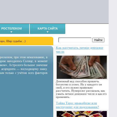
РОСТЕЛЕКОМ
КАРТА САЙТА
Таро, Шар судьбы…)
Как рассчитать личное денежное
число
гороскопом, при этом немаловажно, в
тором находилось Солнце, в момент
аком». Астрологи большое значение
 асцендента — восходящему знаку.
ным только с учётом всех факторов
Денежный код способен привлечь
богатство и успех. Но у каждого он
свой, и его нужно правильно
рассчитать. Нумеролог рассказала, как
узнать личное денежное число и как его
применять.
Тайна Таро: мракобесие или
инструмент для подсознания?