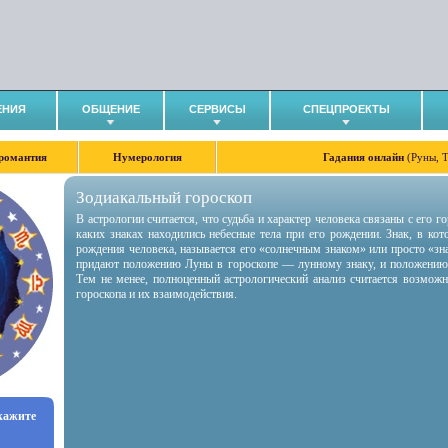
ЕНИЯ
ОБЩЕНИЕ
СЕРВИСЫ
СПЕЦПРОЕКТЫ
романтия
Нумерология
Гадания онлайн
(Руны, 
Зодиакальный гороскоп
В астрологии считается, что судьба и характер человека связаны с его 
каких знаках находились небесные тела при его рождении. Знак, в ко
рождения человека, называется его «солнечным знаком» или просто «зн
придают положению Луны в гороскопе — лунному знаку, и положению
Тем не менее, полноценный астрологический анализ считается возмож
гороскопа и их взаимодействия.
укажите