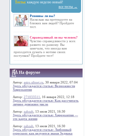
Тесты:
каждую неделю новый!
все тесты →
Ревнивы ли вы?
Насколько вы претендуете на
близких вам людей? Пройдите
тест.
Справедливый ли вы человек?
Чувство справедливости у всех
развито по разному. Вы
замечали, что иногда вам
приходится думать о мотиве своих
поступков? Пройдите тест!
На форуме
Автор:
astro.sibnet.ru
, 30 января 2022, 07:04
Здесь обсуждается статья: Возможности
Хиромантии
Автор:
271033511
, 16 января 2022, 12:18
Здесь обсуждается статья: Как рассчитать
личное денежное число
Автор:
zabzab
, 13 июля 2021, 16:30
Здесь обсуждается статья: Хиромантия —
это карта жизни
Автор:
zabzab
, 13 июля 2021, 16:30
Здесь обсуждается статья: Любовный
гороскоп: как целуются знаки Зодиака