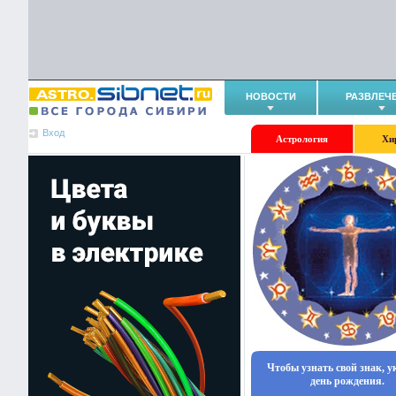
НОВОСТИ
РАЗВЛЕЧ
Вход
Астрология
Хи
Чтобы узнать свой знак, 
день рождения.