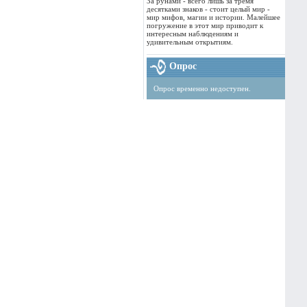
За рунами - всего лишь за тремя
десятками знаков - стоит целый мир -
мир мифов, магии и истории. Малейшее
погружение в этот мир приводит к
интересным наблюдениям и
удивительным открытиям.
Опрос
Опрос временно недоступен.