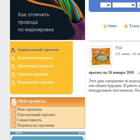
Овен
Телец
Рак
Зодиакальный гороскоп
(21 июня - 22 и
Китайский гороскоп
Цветочный гороскоп
прогноз на 26 января 2010
н
Гороскоп друидов
Этот день совершенно не подход
Рунический гороскоп
или общим будущим. В работе же
неподдельным энтузиазмом. Пол
Мой профиль
Мои гороскопы
Персональный гороскоп
Совместимость
Подписка на гороскопы