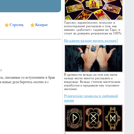
Таролог, парапсихолог, психолог и
Стрелец
Козерог
психотерапевт рассказали о том, как
именно «работает» гадание на Таро, и
стоит ли доверять результатам на 100%.
На каком пальце носить кольцо?
ка
В древности кольцо на том или ином
сы, связанные со вступлением в брак
пальце могло многое рассказать о
 новые дела беретесь охотно и с
владельце. Кольцо считали магическим
атрибутом и придавали ему огромное
значение.
Рунические символы в любовной
магии