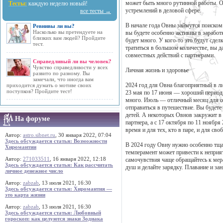
может быть много рутинной работы. О
Тесты:
каждую неделю новый!
устремлений в деловой сфере.
все тесты →
В начале года Овны займутся поиском 
Ревнивы ли вы?
Насколько вы претендуете на
вы будете особенно активны в заработк
близких вам людей? Пройдите
будет много. У кого-то это будут сдел
тест.
тратиться в большом количестве, вы д
совместных действий с партнерами.
Справедливый ли вы человек?
Чувство справедливости у всех
Личная жизнь и здоровье
развито по разному. Вы
замечали, что иногда вам
2024 год для Овна благоприятный в ли
приходится думать о мотиве своих
поступков? Пройдите тест!
23 мая по 17 июня — хороший период 
много. Июль — отличный месяц для от
отправиться в путешествие. Вы будете
детей. А некоторых Овнов закружит в 
На форуме
партнера, а с 17 октября по 11 ноябр
время и для тех, кто в паре, и для св
Автор:
astro.sibnet.ru
, 30 января 2022, 07:04
Здесь обсуждается статья: Возможности
В 2024 году Овну нужно особенно тща
Хиромантии
темперамент может привести к непри
Автор:
271033511
, 16 января 2022, 12:18
самочувствия чаще обращайтесь к мер
Здесь обсуждается статья: Как рассчитать
душ и делайте зарядку. Плавание и зан
личное денежное число
Автор:
zabzab
, 13 июля 2021, 16:30
Здесь обсуждается статья: Хиромантия —
это карта жизни
Автор:
zabzab
, 13 июля 2021, 16:30
Здесь обсуждается статья: Любовный
гороскоп: как целуются знаки Зодиака