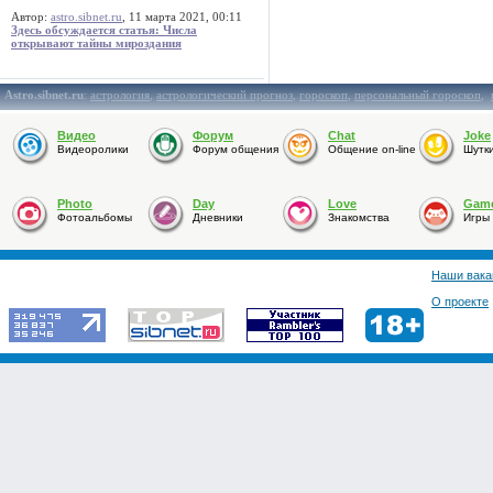
Автор:
astro.sibnet.ru
, 11 марта 2021, 00:11
Здесь обсуждается статья: Числа
открывают тайны мироздания
Astro.sibnet.ru
:
астрология
,
астрологический прогноз
,
гороскоп
,
персональный гороскоп
,
Видео
Форум
Chat
Joke
Видеоролики
Форум общения
Общение on-line
Шутк
Photo
Day
Love
Gam
Фотоальбомы
Дневники
Знакомства
Игры
Наши вака
О проекте