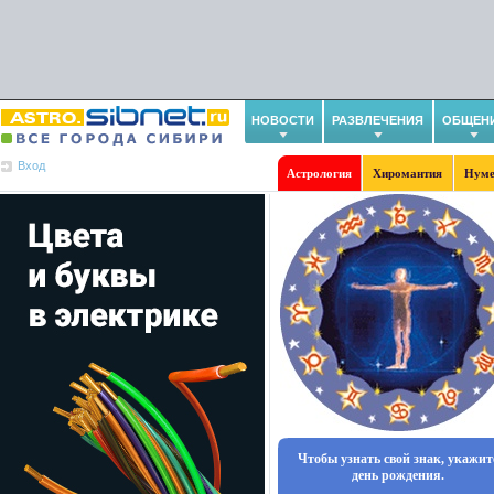
НОВОСТИ
РАЗВЛЕЧЕНИЯ
ОБЩЕН
Вход
Астрология
Хиромантия
Нуме
Чтобы узнать свой знак, укажит
день рождения.