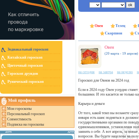
Овен
Телец
Скорпион
Ст
Овен
Зодиакальный гороскоп
(20 марта - 19 апреля)
Китайский гороскоп
Цветочный гороскоп
на сегодня
на завтра
на неделю
н
Гороскоп друидов
Гороскоп для Овнов на 2024 год
Рунический гороскоп
Если в 2024 году Овен усердно станет
большими. И это касается не только к
Мой профиль
Карьера и деньги
Мои гороскопы
От того, какой темп вы возьмете сразу
Персональный гороскоп
января есть шанс подняться в должнос
Совместимость
государственными органами по поводу
Подписка на гороскопы
единомышленников, установления полез
заявить о себе. А вот апрель, за нов
вопросов. Вы будете нацелены на полу