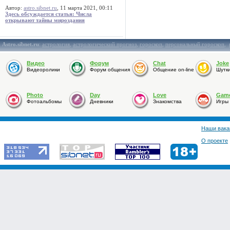
Автор:
astro.sibnet.ru
, 11 марта 2021, 00:11
Здесь обсуждается статья: Числа
открывают тайны мироздания
Astro.sibnet.ru
:
астрология
,
астрологический прогноз
,
гороскоп
,
персональный гороскоп
,
Видео
Форум
Chat
Joke
Видеоролики
Форум общения
Общение on-line
Шутк
Photo
Day
Love
Gam
Фотоальбомы
Дневники
Знакомства
Игры
Наши вака
О проекте