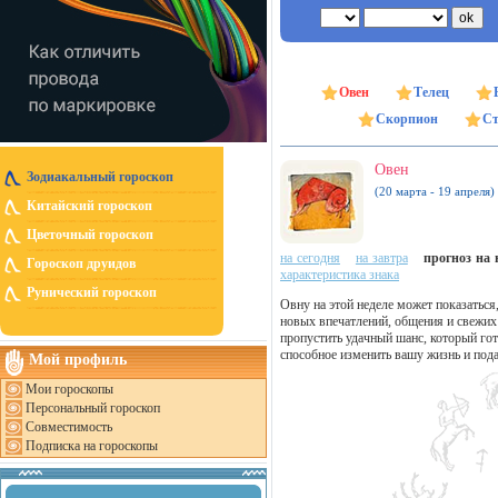
Овен
Телец
Скорпион
Ст
Овен
Зодиакальный гороскоп
(20 марта - 19 апреля)
Китайский гороскоп
Цветочный гороскоп
на сегодня
на завтра
прогноз на н
Гороскоп друидов
характеристика знака
Рунический гороскоп
Овну на этой неделе может показаться
новых впечатлений, общения и свежих
пропустить удачный шанс, который го
способное изменить вашу жизнь и под
Мой профиль
Мои гороскопы
Персональный гороскоп
Совместимость
Подписка на гороскопы