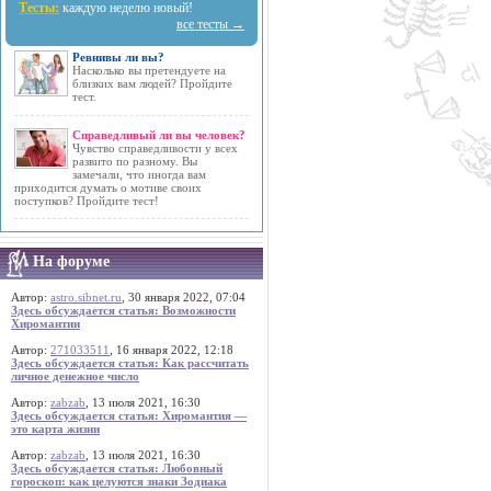
Тесты:
каждую неделю новый!
все тесты →
Ревнивы ли вы?
Насколько вы претендуете на
близких вам людей? Пройдите
тест.
Справедливый ли вы человек?
Чувство справедливости у всех
развито по разному. Вы
замечали, что иногда вам
приходится думать о мотиве своих
поступков? Пройдите тест!
На форуме
Автор:
astro.sibnet.ru
, 30 января 2022, 07:04
Здесь обсуждается статья: Возможности
Хиромантии
Автор:
271033511
, 16 января 2022, 12:18
Здесь обсуждается статья: Как рассчитать
личное денежное число
Автор:
zabzab
, 13 июля 2021, 16:30
Здесь обсуждается статья: Хиромантия —
это карта жизни
Автор:
zabzab
, 13 июля 2021, 16:30
Здесь обсуждается статья: Любовный
гороскоп: как целуются знаки Зодиака