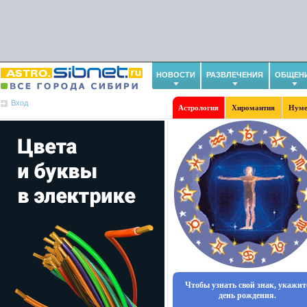
НОВОСТИ
РАЗВЛЕЧЕНИЯ
ОБЩЕН
Вход
Астрология
Хиромантия
Нуме
Чтобы узнать свой знак, укажит
день рождения.