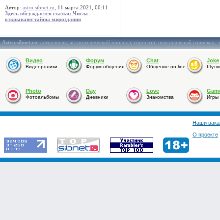
Автор:
astro.sibnet.ru
, 11 марта 2021, 00:11
Здесь обсуждается статья: Числа
открывают тайны мироздания
Astro.sibnet.ru
:
астрология
,
астрологический прогноз
,
гороскоп
,
персональный гороскоп
,
Видео
Форум
Chat
Joke
Видеоролики
Форум общения
Общение on-line
Шутк
Photo
Day
Love
Gam
Фотоальбомы
Дневники
Знакомства
Игры
Наши вака
О проекте