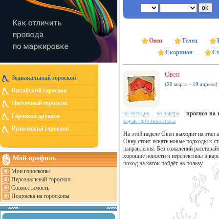
Овен
Телец
Скорпион
Ст
Овен
Зодиакальный гороскоп
(20 марта - 19 апреля)
Китайский гороскоп
Цветочный гороскоп
на сегодня
на завтра
прогноз на н
Гороскоп друидов
характеристика знака
Рунический гороскоп
На этой неделе Овен выходит на этап 
Овну стоит искать новые подходы к с
направления. Без сожалений расставайт
хорошие новости и перспективы в кар
Мой профиль
поход на каток пойдёт на пользу.
Мои гороскопы
Персональный гороскоп
Совместимость
Подписка на гороскопы