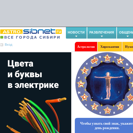
НОВОСТИ
РАЗВЛЕЧЕНИЯ
ОБЩЕН
Вход
Астрология
Хиромантия
Нуме
Чтобы узнать свой знак, укажит
день рождения.