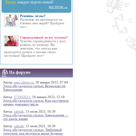
Тесты:
каждую неделю новый!
все тесты →
Ревнивы ли вы?
Насколько вы претендуете на
близких вам людей? Пройдите
тест.
Справедливый ли вы человек?
Чувство справедливости у всех
развито по разному. Вы
замечали, что иногда вам
приходится думать о мотиве своих
поступков? Пройдите тест!
На форуме
Автор:
astro.sibnet.ru
, 30 января 2022, 07:04
Здесь обсуждается статья: Возможности
Хиромантии
Автор:
271033511
, 16 января 2022, 12:18
Здесь обсуждается статья: Как рассчитать
личное денежное число
Автор:
zabzab
, 13 июля 2021, 16:30
Здесь обсуждается статья: Хиромантия —
это карта жизни
Автор:
zabzab
, 13 июля 2021, 16:30
Здесь обсуждается статья: Любовный
гороскоп: как целуются знаки Зодиака