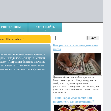
РОСТЕЛЕКОМ
КАРТА САЙТА
Таро, Шар судьбы…)
Как рассчитать личное денежное
число
гороскопом, при этом немаловажно, в
тором находилось Солнце, в момент
аком». Астрологи большое значение
 асцендента — восходящему знаку.
ным только с учётом всех факторов
Денежный код способен привлечь
богатство и успех. Но у каждого он
свой, и его нужно правильно
рассчитать. Нумеролог рассказала, как
узнать личное денежное число и как его
применять.
Тайна Таро: мракобесие или
инструмент для подсознания?