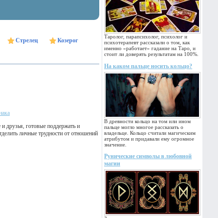
Таролог, парапсихолог, психолог и
Стрелец
Козерог
психотерапевт рассказали о том, как
именно «работает» гадание на Таро, и
стоит ли доверять результатам на 100%.
На каком пальце носить кольцо?
нака
В древности кольцо на том или ином
и друзья, готовые поддержать и
пальце могло многое рассказать о
тделить личные трудности от отношений
владельце. Кольцо считали магическим
атрибутом и придавали ему огромное
значение.
Рунические символы в любовной
магии