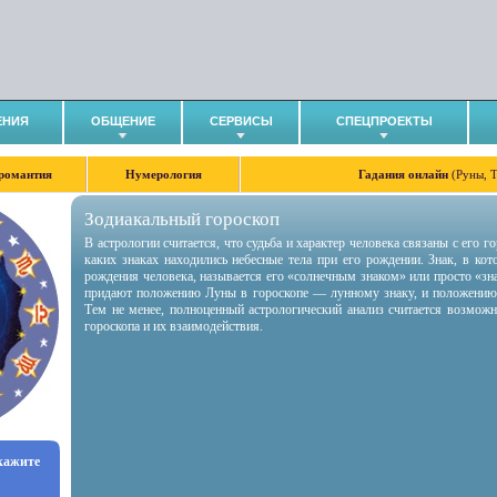
ЕНИЯ
ОБЩЕНИЕ
СЕРВИСЫ
СПЕЦПРОЕКТЫ
романтия
Нумерология
Гадания онлайн
(Руны, 
Зодиакальный гороскоп
В астрологии считается, что судьба и характер человека связаны с его 
каких знаках находились небесные тела при его рождении. Знак, в ко
рождения человека, называется его «солнечным знаком» или просто «зн
придают положению Луны в гороскопе — лунному знаку, и положению
Тем не менее, полноценный астрологический анализ считается возмож
гороскопа и их взаимодействия.
укажите