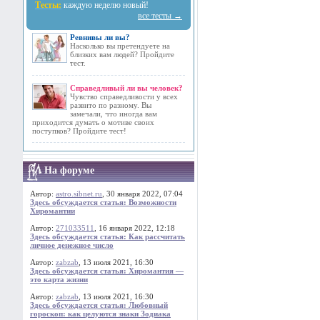
Тесты:
каждую неделю новый!
все тесты →
Ревнивы ли вы?
Насколько вы претендуете на
близких вам людей? Пройдите
тест.
Справедливый ли вы человек?
Чувство справедливости у всех
развито по разному. Вы
замечали, что иногда вам
приходится думать о мотиве своих
поступков? Пройдите тест!
На форуме
Автор:
astro.sibnet.ru
, 30 января 2022, 07:04
Здесь обсуждается статья: Возможности
Хиромантии
Автор:
271033511
, 16 января 2022, 12:18
Здесь обсуждается статья: Как рассчитать
личное денежное число
Автор:
zabzab
, 13 июля 2021, 16:30
Здесь обсуждается статья: Хиромантия —
это карта жизни
Автор:
zabzab
, 13 июля 2021, 16:30
Здесь обсуждается статья: Любовный
гороскоп: как целуются знаки Зодиака