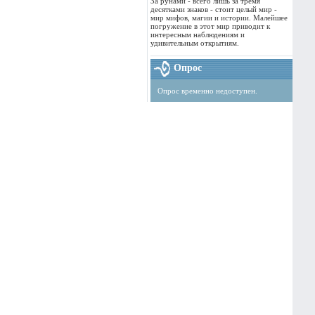
За рунами - всего лишь за тремя
десятками знаков - стоит целый мир -
мир мифов, магии и истории. Малейшее
погружение в этот мир приводит к
интересным наблюдениям и
удивительным открытиям.
Опрос
Опрос временно недоступен.