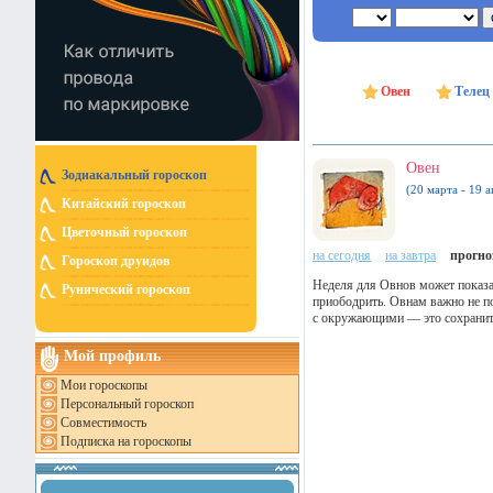
Овен
Телец
Овен
Зодиакальный гороскоп
(20 марта - 19 а
Китайский гороскоп
Цветочный гороскоп
на сегодня
на завтра
прогноз
Гороскоп друидов
Неделя для Овнов может показа
Рунический гороскоп
приободрить. Овнам важно не по
с окружающими — это сохранит 
Мой профиль
Мои гороскопы
Персональный гороскоп
Совместимость
Подписка на гороскопы