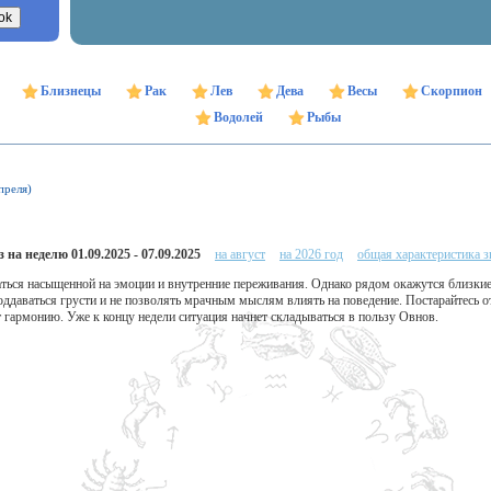
Близнецы
Рак
Лев
Дева
Весы
Скорпион
Водолей
Рыбы
преля)
 на неделю 01.09.2025 - 07.09.2025
на август
на 2026 год
общая характеристика з
ться насыщенной на эмоции и внутренние переживания. Однако рядом окажутся близкие 
ддаваться грусти и не позволять мрачным мыслям влиять на поведение. Постарайтесь о
гармонию. Уже к концу недели ситуация начнет складываться в пользу Овнов.