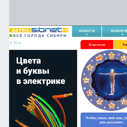
НОВОСТИ
РАЗВЛЕЧ
Вход
Астрология
Хи
Чтобы узнать свой знак, 
день рождения.