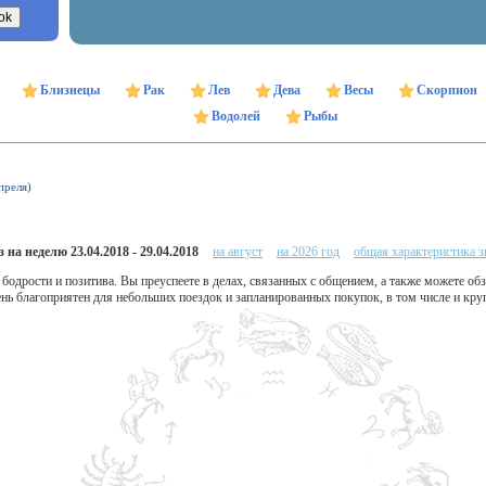
Близнецы
Рак
Лев
Дева
Весы
Скорпион
Водолей
Рыбы
преля)
 на неделю 23.04.2018 - 29.04.2018
на август
на 2026 год
общая характеристика з
 бодрости и позитива. Вы преуспеете в делах, связанных с общением, а также можете о
нь благоприятен для небольших поездок и запланированных покупок, в том числе и кру