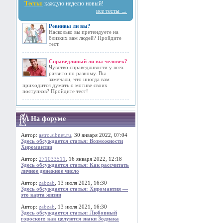
Тесты:
каждую неделю новый!
все тесты →
Ревнивы ли вы?
Насколько вы претендуете на
близких вам людей? Пройдите
тест.
Справедливый ли вы человек?
Чувство справедливости у всех
развито по разному. Вы
замечали, что иногда вам
приходится думать о мотиве своих
поступков? Пройдите тест!
На форуме
Автор:
astro.sibnet.ru
, 30 января 2022, 07:04
Здесь обсуждается статья: Возможности
Хиромантии
Автор:
271033511
, 16 января 2022, 12:18
Здесь обсуждается статья: Как рассчитать
личное денежное число
Автор:
zabzab
, 13 июля 2021, 16:30
Здесь обсуждается статья: Хиромантия —
это карта жизни
Автор:
zabzab
, 13 июля 2021, 16:30
Здесь обсуждается статья: Любовный
гороскоп: как целуются знаки Зодиака