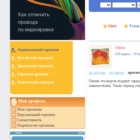
Овен
Телец
Овен
Зодиакальный гороскоп
(20 марта - 19 а
Китайский гороскоп
Цветочный гороскоп
на сегодня
на завтра
прогноз
Гороскоп друидов
Овнам эта неделя подарит заряд
Рунический гороскоп
знакомствами. Также период оче
Мой профиль
Мои гороскопы
Персональный гороскоп
Совместимость
Подписка на гороскопы