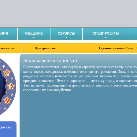
ЕНИЯ
ОБЩЕНИЕ
СЕРВИСЫ
СПЕЦПРОЕКТЫ
романтия
Нумерология
Гадания онлайн
(Руны, 
Зодиакальный гороскоп
В астрологии считается, что судьба и характер человека связаны с его 
каких знаках находились небесные тела при его рождении. Знак, в ко
рождения человека, называется его «солнечным знаком» или просто «зн
придают положению Луны в гороскопе — лунному знаку, и положению
Тем не менее, полноценный астрологический анализ считается возмож
гороскопа и их взаимодействия.
укажите