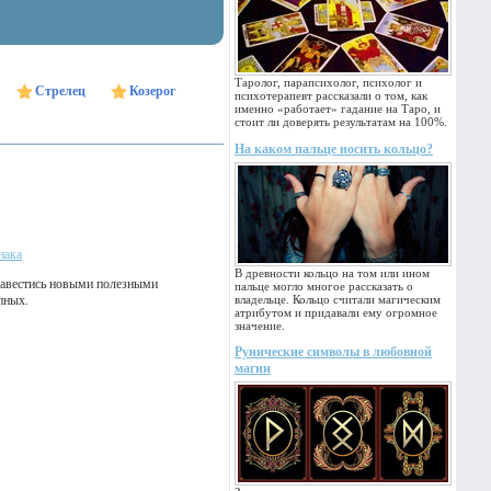
Таролог, парапсихолог, психолог и
Стрелец
Козерог
психотерапевт рассказали о том, как
именно «работает» гадание на Таро, и
стоит ли доверять результатам на 100%.
На каком пальце носить кольцо?
нака
В древности кольцо на том или ином
бзавестись новыми полезными
пальце могло многое рассказать о
пных.
владельце. Кольцо считали магическим
атрибутом и придавали ему огромное
значение.
Рунические символы в любовной
магии