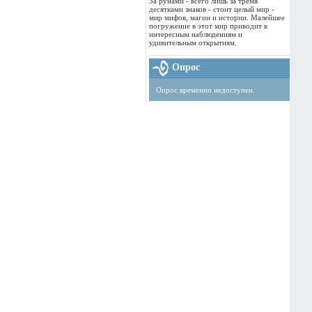
За рунами - всего лишь за тремя
десятками знаков - стоит целый мир -
мир мифов, магии и истории. Малейшее
погружение в этот мир приводит к
интересным наблюдениям и
удивительным открытиям.
Опрос
Опрос временно недоступен.