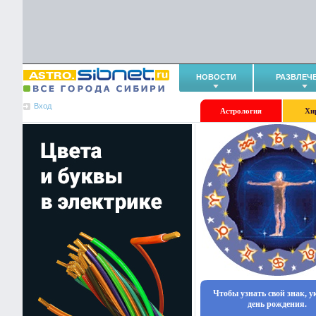
НОВОСТИ
РАЗВЛЕЧ
Вход
Астрология
Хи
Чтобы узнать свой знак, 
день рождения.