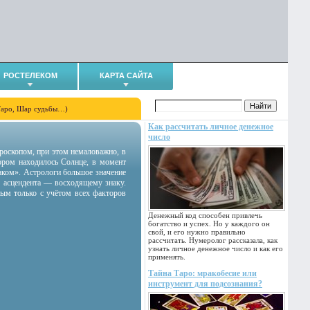
РОСТЕЛЕКОМ
КАРТА САЙТА
Таро, Шар судьбы…)
Как рассчитать личное денежное
число
гороскопом, при этом немаловажно, в
тором находилось Солнце, в момент
аком». Астрологи большое значение
 асцендента — восходящему знаку.
ным только с учётом всех факторов
Денежный код способен привлечь
богатство и успех. Но у каждого он
свой, и его нужно правильно
рассчитать. Нумеролог рассказала, как
узнать личное денежное число и как его
применять.
Тайна Таро: мракобесие или
инструмент для подсознания?