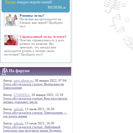
Тесты:
каждую неделю новый!
все тесты →
Ревнивы ли вы?
Насколько вы претендуете на
близких вам людей? Пройдите
тест.
Справедливый ли вы человек?
Чувство справедливости у всех
развито по разному. Вы
замечали, что иногда вам
приходится думать о мотиве своих
поступков? Пройдите тест!
На форуме
Автор:
astro.sibnet.ru
, 30 января 2022, 07:04
Здесь обсуждается статья: Возможности
Хиромантии
Автор:
271033511
, 16 января 2022, 12:18
Здесь обсуждается статья: Как рассчитать
личное денежное число
Автор:
zabzab
, 13 июля 2021, 16:30
Здесь обсуждается статья: Хиромантия —
это карта жизни
Автор:
zabzab
, 13 июля 2021, 16:30
Здесь обсуждается статья: Любовный
гороскоп: как целуются знаки Зодиака