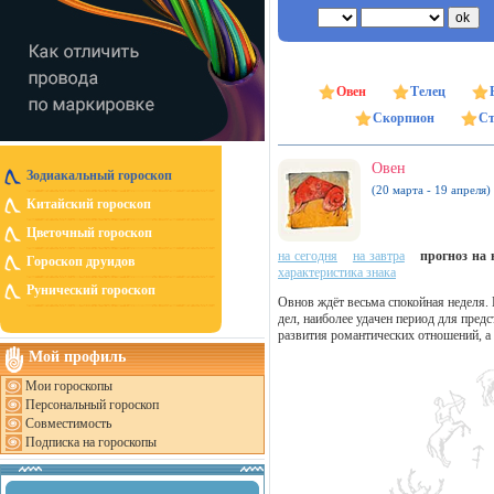
Овен
Телец
Скорпион
Ст
Овен
Зодиакальный гороскоп
(20 марта - 19 апреля)
Китайский гороскоп
Цветочный гороскоп
на сегодня
на завтра
прогноз на н
Гороскоп друидов
характеристика знака
Рунический гороскоп
Овнов ждёт весьма спокойная неделя. 
дел, наиболее удачен период для пред
развития романтических отношений, а
Мой профиль
Мои гороскопы
Персональный гороскоп
Совместимость
Подписка на гороскопы