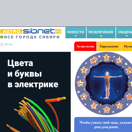
НОВОСТИ
РАЗВЛЕЧЕНИЯ
ОБЩЕН
Вход
Астрология
Хиромантия
Нуме
Чтобы узнать свой знак, укажит
день рождения.