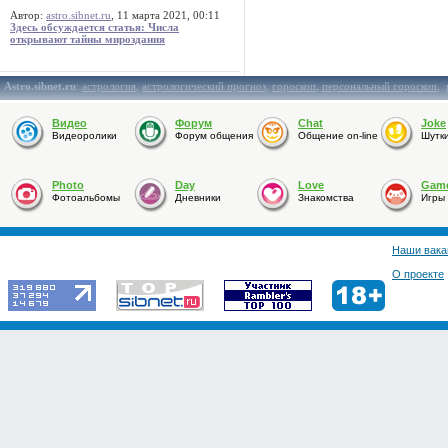
Автор:
astro.sibnet.ru
, 11 марта 2021, 00:11
Здесь обсуждается статья: Числа
открывают тайны мироздания
Astro.sibnet.ru
:
астрология
,
астрологический прогноз
,
гороскоп
,
персональный гороскоп
,
Видео
Форум
Chat
Joke
Видеоролики
Форум общения
Общение on-line
Шутк
Photo
Day
Love
Gam
Фотоальбомы
Дневники
Знакомства
Игры
Наши вака
О проекте