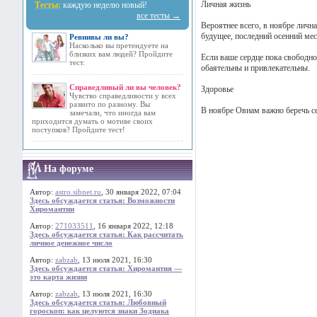
Личная жизнь
Тесты:
каждую неделю новый!
все тесты →
Вероятнее всего, в ноябре личн
будущее, последний осенний мес
Ревнивы ли вы?
Насколько вы претендуете на
близких вам людей? Пройдите
Если ваше сердце пока свободн
тест.
обаятельны и привлекательны.
Справедливый ли вы человек?
Здоровье
Чувство справедливости у всех
развито по разному. Вы
В ноябре Овнам важно беречь се
замечали, что иногда вам
приходится думать о мотиве своих
поступков? Пройдите тест!
На форуме
Автор:
astro.sibnet.ru
, 30 января 2022, 07:04
Здесь обсуждается статья: Возможности
Хиромантии
Автор:
271033511
, 16 января 2022, 12:18
Здесь обсуждается статья: Как рассчитать
личное денежное число
Автор:
zabzab
, 13 июля 2021, 16:30
Здесь обсуждается статья: Хиромантия —
это карта жизни
Автор:
zabzab
, 13 июля 2021, 16:30
Здесь обсуждается статья: Любовный
гороскоп: как целуются знаки Зодиака