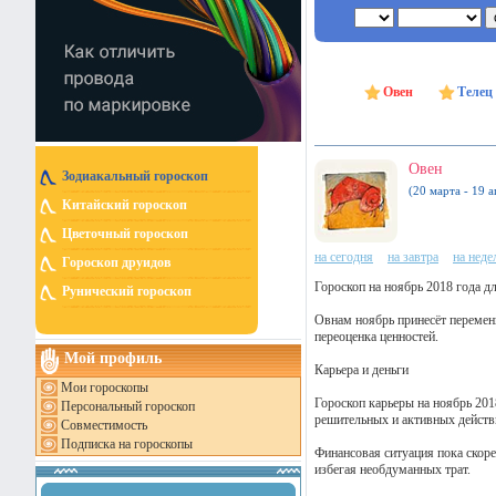
Овен
Телец
Овен
Зодиакальный гороскоп
(20 марта - 19 а
Китайский гороскоп
Цветочный гороскоп
на сегодня
на завтра
на нед
Гороскоп друидов
Гороскоп на ноябрь 2018 года д
Рунический гороскоп
Овнам ноябрь принесёт перемены
переоценка ценностей.
Мой профиль
Карьера и деньги
Мои гороскопы
Гороскоп карьеры на ноябрь 201
Персональный гороскоп
решительных и активных действ
Совместимость
Подписка на гороскопы
Финансовая ситуация пока скоре
избегая необдуманных трат.