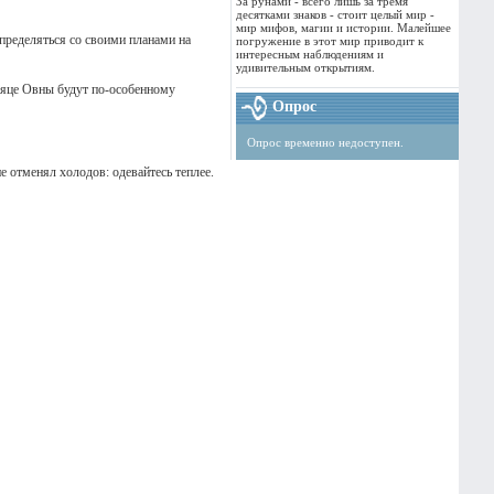
За рунами - всего лишь за тремя
десятками знаков - стоит целый мир -
мир мифов, магии и истории. Малейшее
определяться со своими планами на
погружение в этот мир приводит к
интересным наблюдениям и
удивительным открытиям.
есяце Овны будут по-особенному
Опрос
Опрос временно недоступен.
е отменял холодов: одевайтесь теплее.