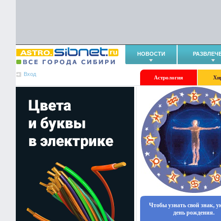
НОВОСТИ
РАЗВЛЕЧ
Вход
Астрология
Хи
Чтобы узнать свой знак, 
день рождения.