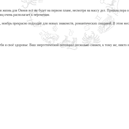
ая жизнь для Овнов всё же будет на первом плане, несмотря на массу дел. Пришла пора 
яц очень располагает к переменам.
о, ноябрь прекрасно подходит для новых знакомств, романтических свиданий. В этом м
бя и своё здоровье. Ваш энергетический потенциал несколько снижен, к тому же, никто н