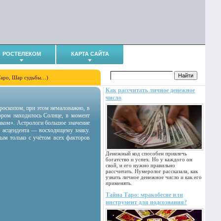
РОСТЕЛЕКОМ
КАРТА САЙТА
Таро, Шар судьбы…)
Как рассчитать личное денежное
число
гороскопом, при этом немаловажно, в
тором находилось Солнце, в момент
аком». Астрологи большое значение
 асцендента — восходящему знаку.
ным только с учётом всех факторов
Денежный код способен привлечь
богатство и успех. Но у каждого он
свой, и его нужно правильно
рассчитать. Нумеролог рассказала, как
узнать личное денежное число и как его
применять.
Тайна Таро: мракобесие или
инструмент для подсознания?