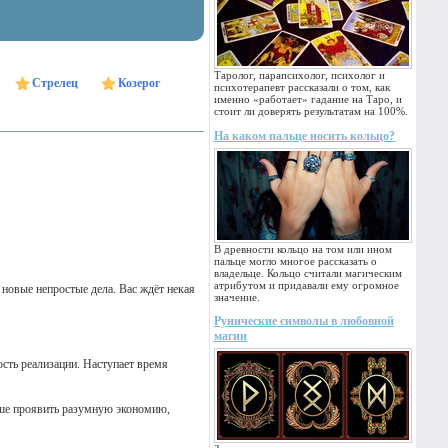
Таролог, парапсихолог, психолог и
Стрелец
Козерог
психотерапевт рассказали о том, как
именно «работает» гадание на Таро, и
стоит ли доверять результатам на 100%.
На каком пальце носить кольцо?
В древности кольцо на том или ином
пальце могло многое рассказать о
владельце. Кольцо считали магическим
атрибутом и придавали ему огромное
новые непростые дела. Вас ждёт некая
значение.
Рунические символы в любовной
магии
ость реализации. Наступает время
учше проявить разумную экономию,