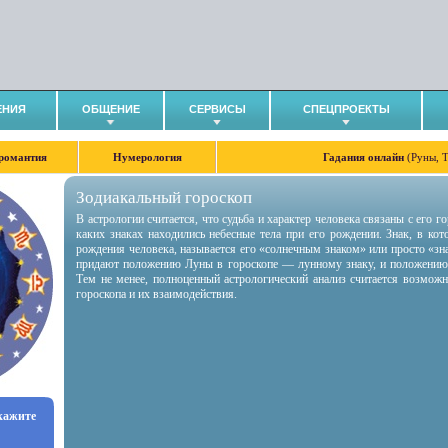
ЕНИЯ
ОБЩЕНИЕ
СЕРВИСЫ
СПЕЦПРОЕКТЫ
романтия
Нумерология
Гадания онлайн
(Руны, 
Зодиакальный гороскоп
В астрологии считается, что судьба и характер человека связаны с его 
каких знаках находились небесные тела при его рождении. Знак, в ко
рождения человека, называется его «солнечным знаком» или просто «зн
придают положению Луны в гороскопе — лунному знаку, и положению
Тем не менее, полноценный астрологический анализ считается возмож
гороскопа и их взаимодействия.
укажите