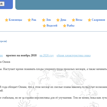
Близнецы
Рак
Лев
Дева
Весы
Скорпион
Водолей
Рыбы
преля)
елю
прогноз на ноябрь 2018
на 2026 год
общая характеристика знака
ля Овнов
. Наступает время пожинать плоды упорного труда прошлых месяцев, а также начинать 
8 года обещает Овнам, что в этом месяце их смелые планы наконец-то получат возможн
ий.
е стабильна, но не за горами перспективы для её улучшения. Тем не менее, пока вам л