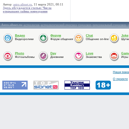
Автор:
astro.sibnet.ru
, 11 марта 2021, 00:11
Здесь обсуждается статья: Числа
открывают тайны мироздания
Astro.sibnet.ru
:
астрология
,
астрологический прогноз
,
гороскоп
,
персональный гороскоп
,
Видео
Форум
Chat
Joke
Видеоролики
Форум общения
Общение on-line
Шутк
Photo
Day
Love
Gam
Фотоальбомы
Дневники
Знакомства
Игры
Наши вака
О проекте