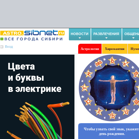
НОВОСТИ
РАЗВЛЕЧЕНИЯ
ОБЩЕН
Вход
Астрология
Хиромантия
Нуме
Чтобы узнать свой знак, укажит
день рождения.