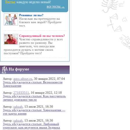
Тесты:
каждую неделю новый!
все тесты →
Ревнивы ли вы?
Насколько вы претендуете на
близких вам людей? Пройдите
тест.
Справедливый ли вы человек?
Чувство справедливости у всех
развито по разному. Вы
замечали, что иногда вам
приходится думать о мотиве своих
поступков? Пройдите тест!
На форуме
Автор:
astro.sibnet.ru
, 30 января 2022, 07:04
Здесь обсуждается статья: Возможности
Хиромантии
Автор:
271033511
, 16 января 2022, 12:18
Здесь обсуждается статья: Как рассчитать
личное денежное число
Автор:
zabzab
, 13 июля 2021, 16:30
Здесь обсуждается статья: Хиромантия —
это карта жизни
Автор:
zabzab
, 13 июля 2021, 16:30
Здесь обсуждается статья: Любовный
гороскоп: как целуются знаки Зодиака