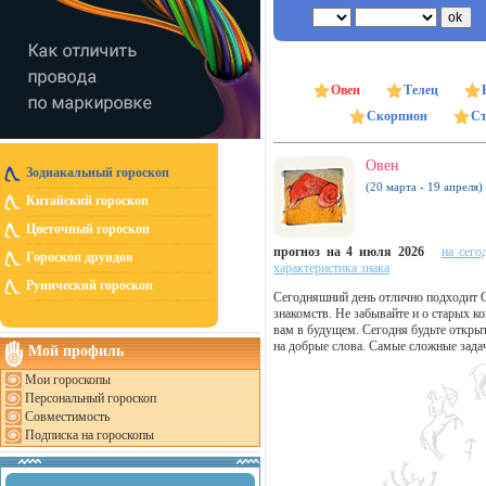
Овен
Телец
Скорпион
Ст
Овен
Зодиакальный гороскоп
(20 марта - 19 апреля)
Китайский гороскоп
Цветочный гороскоп
прогноз на 4 июля 2026
на сего
Гороскоп друидов
характеристика знака
Рунический гороскоп
Сегодняшний день отлично подходит 
знакомств. Не забывайте и о старых 
вам в будущем. Сегодня будьте откры
на добрые слова. Самые сложные зада
Мой профиль
Мои гороскопы
Персональный гороскоп
Совместимость
Подписка на гороскопы