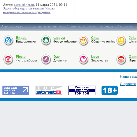
Автор:
astro.sibnet.ru
, 11 марта 2021, 00:11
Здесь обсуждается статья: Числа
открывают тайны мироздания
Astro.sibnet.ru
:
астрология
,
астрологический прогноз
,
гороскоп
,
персональный гороскоп
,
Видео
Форум
Chat
Joke
Видеоролики
Форум общения
Общение on-line
Шутк
Photo
Day
Love
Gam
Фотоальбомы
Дневники
Знакомства
Игры
Наши вака
О проекте