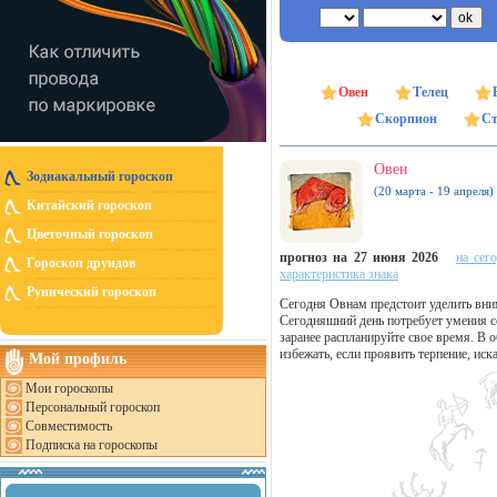
Овен
Телец
Скорпион
Ст
Овен
Зодиакальный гороскоп
(20 марта - 19 апреля)
Китайский гороскоп
Цветочный гороскоп
прогноз на 27 июня 2026
на сег
Гороскоп друидов
характеристика знака
Рунический гороскоп
Сегодня Овнам предстоит уделить вн
Сегодняшний день потребует умения с
заранее распланируйте свое время. В
избежать, если проявить терпение, ис
Мой профиль
Мои гороскопы
Персональный гороскоп
Совместимость
Подписка на гороскопы