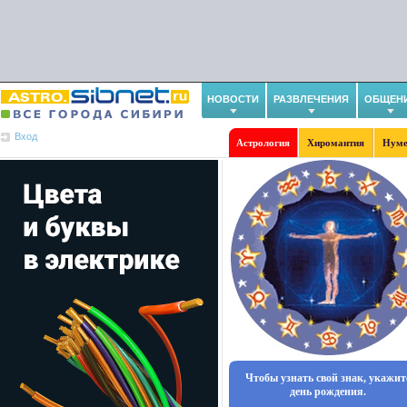
НОВОСТИ
РАЗВЛЕЧЕНИЯ
ОБЩЕН
Вход
Астрология
Хиромантия
Нуме
Чтобы узнать свой знак, укажит
день рождения.