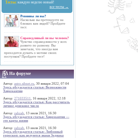
Тесты:
каждую неделю новый!
все тесты →
Ревнивы ли вы?
Насколько вы претендуете на
близких вам людей? Пройдите
тест.
Справедливый ли вы человек?
Чувство справедливости у всех
развито по разному. Вы
замечали, что иногда вам
приходится думать о мотиве своих
поступков? Пройдите тест!
На форуме
Автор:
astro.sibnet.ru
, 30 января 2022, 07:04
Здесь обсуждается статья: Возможности
Хиромантии
Автор:
271033511
, 16 января 2022, 12:18
Здесь обсуждается статья: Как рассчитать
личное денежное число
Автор:
zabzab
, 13 июля 2021, 16:30
Здесь обсуждается статья: Хиромантия —
это карта жизни
Автор:
zabzab
, 13 июля 2021, 16:30
Здесь обсуждается статья: Любовный
гороскоп: как целуются знаки Зодиака