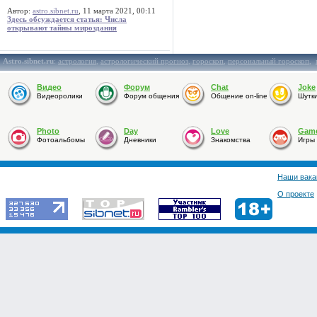
Автор:
astro.sibnet.ru
, 11 марта 2021, 00:11
Здесь обсуждается статья: Числа
открывают тайны мироздания
Astro.sibnet.ru
:
астрология
,
астрологический прогноз
,
гороскоп
,
персональный гороскоп
,
Видео
Форум
Chat
Joke
Видеоролики
Форум общения
Общение on-line
Шутк
Photo
Day
Love
Gam
Фотоальбомы
Дневники
Знакомства
Игры
Наши вака
О проекте