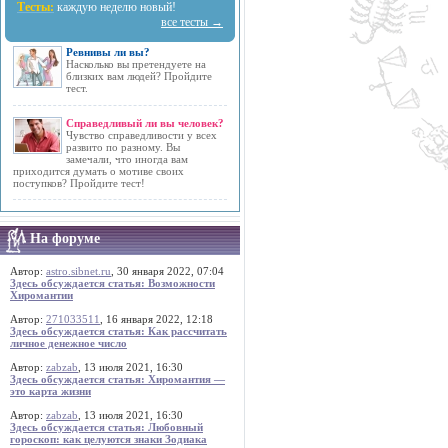
Тесты:
каждую неделю новый!
все тесты →
Ревнивы ли вы?
Насколько вы претендуете на
близких вам людей? Пройдите
тест.
Справедливый ли вы человек?
Чувство справедливости у всех
развито по разному. Вы
замечали, что иногда вам
приходится думать о мотиве своих
поступков? Пройдите тест!
На форуме
Автор:
astro.sibnet.ru
, 30 января 2022, 07:04
Здесь обсуждается статья: Возможности
Хиромантии
Автор:
271033511
, 16 января 2022, 12:18
Здесь обсуждается статья: Как рассчитать
личное денежное число
Автор:
zabzab
, 13 июля 2021, 16:30
Здесь обсуждается статья: Хиромантия —
это карта жизни
Автор:
zabzab
, 13 июля 2021, 16:30
Здесь обсуждается статья: Любовный
гороскоп: как целуются знаки Зодиака