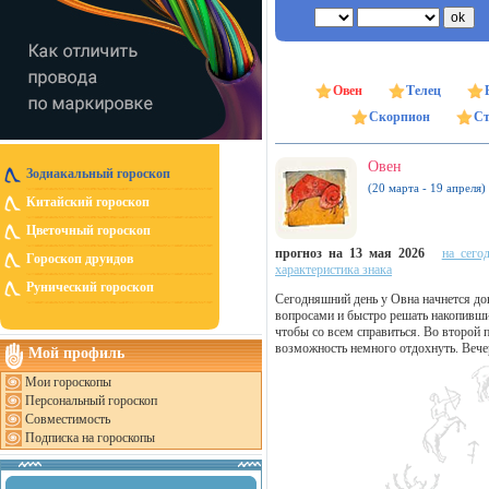
Овен
Телец
Скорпион
Ст
Овен
Зодиакальный гороскоп
(20 марта - 19 апреля)
Китайский гороскоп
Цветочный гороскоп
прогноз на 13 мая 2026
на сего
Гороскоп друидов
характеристика знака
Рунический гороскоп
Сегодняшний день у Овна начнется до
вопросами и быстро решать накопившие
чтобы со всем справиться. Во второй 
возможность немного отдохнуть. Вече
Мой профиль
Мои гороскопы
Персональный гороскоп
Совместимость
Подписка на гороскопы