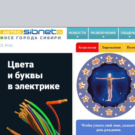
НОВОСТИ
РАЗВЛЕЧЕНИЯ
ОБЩЕН
Вход
Астрология
Хиромантия
Нуме
Чтобы узнать свой знак, укажит
день рождения.