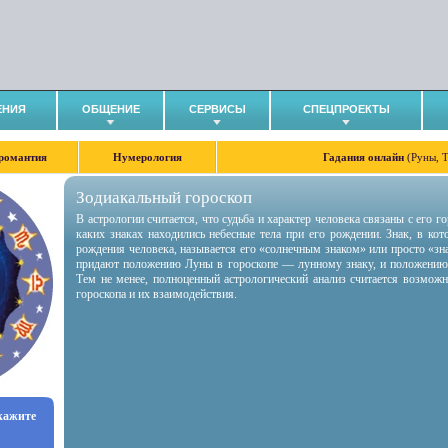
ЕНИЯ
ОБЩЕНИЕ
СЕРВИСЫ
СПЕЦПРОЕКТЫ
романтия
Нумерология
Гадания онлайн
(Руны, 
Зодиакальный гороскоп
В астрологии считается, что судьба и характер человека связаны с его 
каких знаках находились небесные тела при его рождении. Знак, в ко
рождения человека, называется его «солнечным знаком» или просто «зн
придают положению Луны в гороскопе — лунному знаку, и положению
Тем не менее, полноценный астрологический анализ считается возмож
гороскопа и их взаимодействия.
укажите