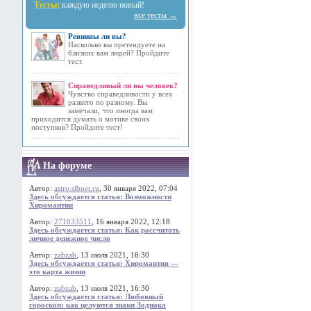
Тесты:
каждую неделю новый!
все тесты →
Ревнивы ли вы?
Насколько вы претендуете на
близких вам людей? Пройдите
тест.
Справедливый ли вы человек?
Чувство справедливости у всех
развито по разному. Вы
замечали, что иногда вам
приходится думать о мотиве своих
поступков? Пройдите тест!
На форуме
Автор:
astro.sibnet.ru
, 30 января 2022, 07:04
Здесь обсуждается статья: Возможности
Хиромантии
Автор:
271033511
, 16 января 2022, 12:18
Здесь обсуждается статья: Как рассчитать
личное денежное число
Автор:
zabzab
, 13 июля 2021, 16:30
Здесь обсуждается статья: Хиромантия —
это карта жизни
Автор:
zabzab
, 13 июля 2021, 16:30
Здесь обсуждается статья: Любовный
гороскоп: как целуются знаки Зодиака