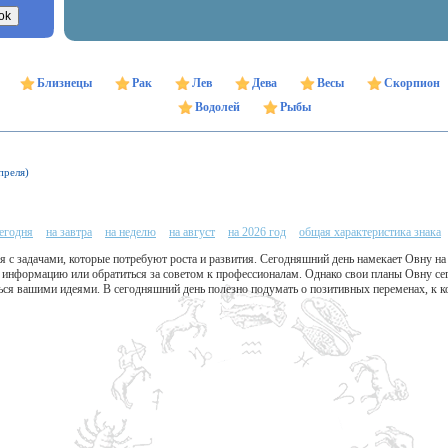
Близнецы
Рак
Лев
Дева
Весы
Скорпион
Водолей
Рыбы
преля)
сегодня
на завтра
на неделю
на август
на 2026 год
общая характеристика знака
я с задачами, которые потребуют роста и развития. Сегодняшний день намекает Овну н
информацию или обратиться за советом к профессионалам. Однако свои планы Овну сего
ься вашими идеями. В сегодняшний день полезно подумать о позитивных переменах, к к