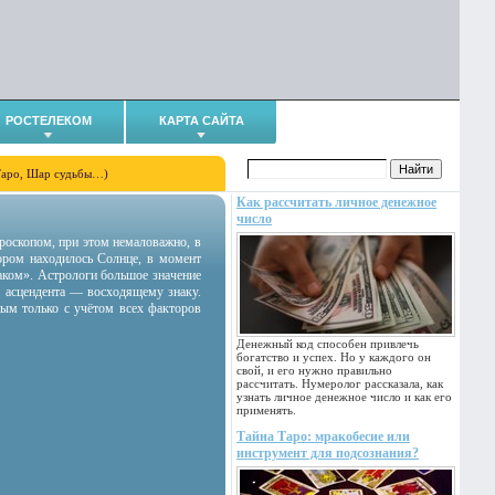
РОСТЕЛЕКОМ
КАРТА САЙТА
Таро, Шар судьбы…)
Как рассчитать личное денежное
число
гороскопом, при этом немаловажно, в
тором находилось Солнце, в момент
аком». Астрологи большое значение
 асцендента — восходящему знаку.
ным только с учётом всех факторов
Денежный код способен привлечь
богатство и успех. Но у каждого он
свой, и его нужно правильно
рассчитать. Нумеролог рассказала, как
узнать личное денежное число и как его
применять.
Тайна Таро: мракобесие или
инструмент для подсознания?