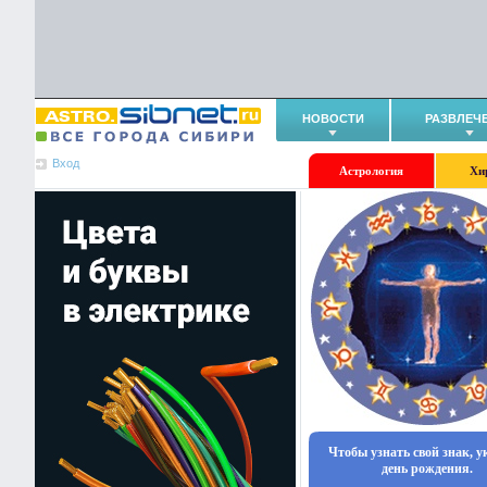
НОВОСТИ
РАЗВЛЕЧ
Вход
Астрология
Хи
Чтобы узнать свой знак, 
день рождения.