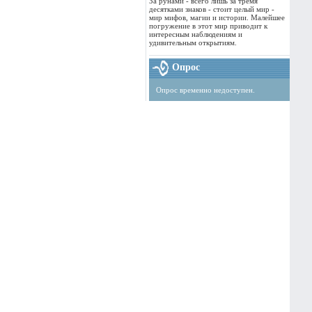
За рунами - всего лишь за тремя
десятками знаков - стоит целый мир -
мир мифов, магии и истории. Малейшее
погружение в этот мир приводит к
интересным наблюдениям и
удивительным открытиям.
Опрос
Опрос временно недоступен.