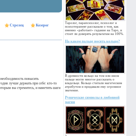
Таролог, парапсихолог, психолог и
Стрелец
Козерог
психотерапевт рассказали о том, как
именно «работает» гадание на Таро, и
стоит ли доверять результатам на 100%.
На каком пальце носить кольцо?
В древности кольцо на том или ином
а необходимость повысить
пальце могло многое рассказать о
дня лучше держать при себе: кто-то
владельце. Кольцо считали магическим
атрибутом и придавали ему огромное
оторым вы стремитесь, и наметить шаги
значение.
Рунические символы в любовной
магии