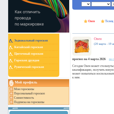
Овен
Телец
Овен
Зодиакальный гороскоп
(20 марта - 19 а
Китайский гороскоп
Цветочный гороскоп
прогноз на 4 марта 2026
на 
Гороскоп друидов
Сегодня Овен может столкнутьс
Рунический гороскоп
квалификацию, получить новую 
может попытаться воспользоват
к ним.
Мой профиль
Мои гороскопы
Персональный гороскоп
Совместимость
Подписка на гороскопы