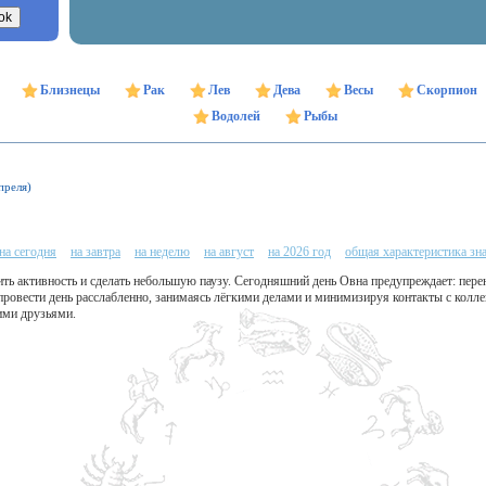
Близнецы
Рак
Лев
Дева
Весы
Скорпион
Водолей
Рыбы
преля)
на сегодня
на завтра
на неделю
на август
на 2026 год
общая характеристика зн
ть активность и сделать небольшую паузу. Сегодняшний день Овна предупреждает: пере
провести день расслабленно, занимаясь лёгкими делами и минимизируя контакты с колл
ими друзьями.