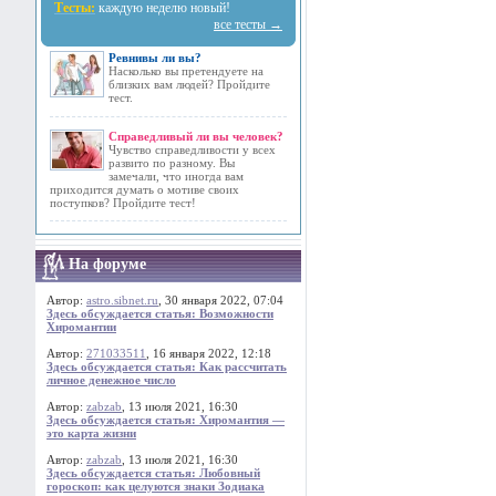
Тесты:
каждую неделю новый!
все тесты →
Ревнивы ли вы?
Насколько вы претендуете на
близких вам людей? Пройдите
тест.
Справедливый ли вы человек?
Чувство справедливости у всех
развито по разному. Вы
замечали, что иногда вам
приходится думать о мотиве своих
поступков? Пройдите тест!
На форуме
Автор:
astro.sibnet.ru
, 30 января 2022, 07:04
Здесь обсуждается статья: Возможности
Хиромантии
Автор:
271033511
, 16 января 2022, 12:18
Здесь обсуждается статья: Как рассчитать
личное денежное число
Автор:
zabzab
, 13 июля 2021, 16:30
Здесь обсуждается статья: Хиромантия —
это карта жизни
Автор:
zabzab
, 13 июля 2021, 16:30
Здесь обсуждается статья: Любовный
гороскоп: как целуются знаки Зодиака