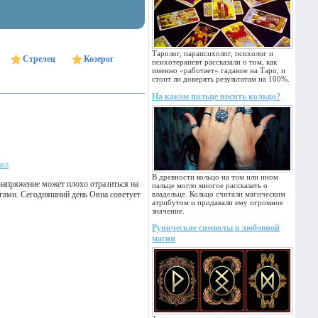
Таролог, парапсихолог, психолог и
Стрелец
Козерог
психотерапевт рассказали о том, как
именно «работает» гадание на Таро, и
стоит ли доверять результатам на 100%.
На каком пальце носить кольцо?
ака
В древности кольцо на том или ином
напряжение может плохо отразиться на
пальце могло многое рассказать о
егами. Сегодняшний день Овна советует
владельце. Кольцо считали магическим
атрибутом и придавали ему огромное
значение.
Рунические символы в любовной
магии