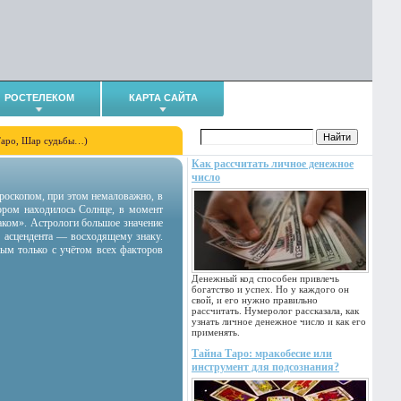
РОСТЕЛЕКОМ
КАРТА САЙТА
Таро, Шар судьбы…)
Как рассчитать личное денежное
число
гороскопом, при этом немаловажно, в
тором находилось Солнце, в момент
аком». Астрологи большое значение
 асцендента — восходящему знаку.
ным только с учётом всех факторов
Денежный код способен привлечь
богатство и успех. Но у каждого он
свой, и его нужно правильно
рассчитать. Нумеролог рассказала, как
узнать личное денежное число и как его
применять.
Тайна Таро: мракобесие или
инструмент для подсознания?