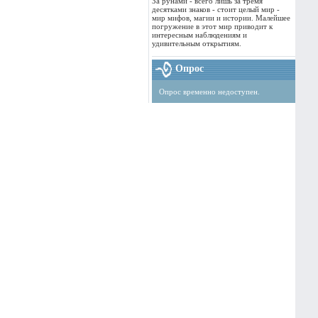
За рунами - всего лишь за тремя
десятками знаков - стоит целый мир -
мир мифов, магии и истории. Малейшее
погружение в этот мир приводит к
интересным наблюдениям и
удивительным открытиям.
Опрос
Опрос временно недоступен.