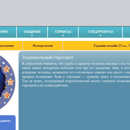
ЕНИЯ
ОБЩЕНИЕ
СЕРВИСЫ
СПЕЦПРОЕКТЫ
романтия
Нумерология
Гадания онлайн
(Руны, 
Зодиакальный гороскоп
В астрологии считается, что судьба и характер человека связаны с его 
каких знаках находились небесные тела при его рождении. Знак, в ко
рождения человека, называется его «солнечным знаком» или просто «зн
придают положению Луны в гороскопе — лунному знаку, и положению
Тем не менее, полноценный астрологический анализ считается возмож
гороскопа и их взаимодействия.
укажите