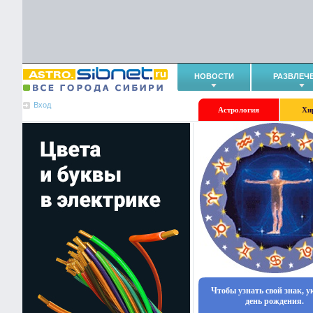
НОВОСТИ
РАЗВЛЕЧ
Вход
Астрология
Хи
Чтобы узнать свой знак, 
день рождения.