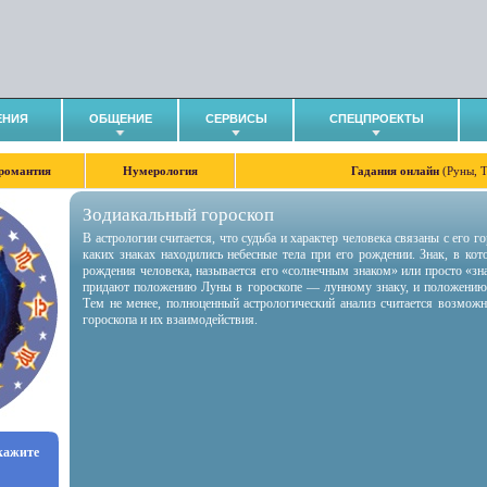
ЕНИЯ
ОБЩЕНИЕ
СЕРВИСЫ
СПЕЦПРОЕКТЫ
романтия
Нумерология
Гадания онлайн
(Руны, 
Зодиакальный гороскоп
В астрологии считается, что судьба и характер человека связаны с его 
каких знаках находились небесные тела при его рождении. Знак, в ко
рождения человека, называется его «солнечным знаком» или просто «зн
придают положению Луны в гороскопе — лунному знаку, и положению
Тем не менее, полноценный астрологический анализ считается возмож
гороскопа и их взаимодействия.
укажите