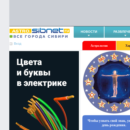
НОВОСТИ
РАЗВЛЕЧ
Вход
Астрология
Хи
Чтобы узнать свой знак, 
день рождения.