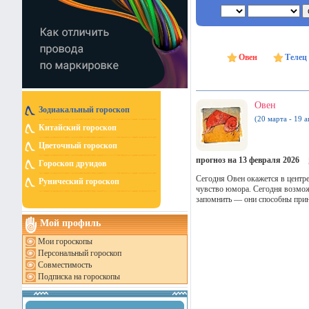
Овен
Телец
Овен
Зодиакальный гороскоп
(20 марта - 19 а
Китайский гороскоп
Цветочный гороскоп
прогноз на 13 февраля 2026
Гороскоп друидов
Сегодня Овен окажется в центре
Рунический гороскоп
чувство юмора. Сегодня возмож
запомнить — они способны при
Мой профиль
Мои гороскопы
Персональный гороскоп
Совместимость
Подписка на гороскопы