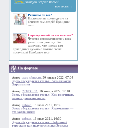
Тесты:
каждую неделю новый!
все тесты →
Ревнивы ли вы?
Насколько вы претендуете на
близких вам людей? Пройдите
тест.
Справедливый ли вы человек?
Чувство справедливости у всех
развито по разному. Вы
замечали, что иногда вам
приходится думать о мотиве своих
поступков? Пройдите тест!
На форуме
Автор:
astro.sibnet.ru
, 30 января 2022, 07:04
Здесь обсуждается статья: Возможности
Хиромантии
Автор:
271033511
, 16 января 2022, 12:18
Здесь обсуждается статья: Как рассчитать
личное денежное число
Автор:
zabzab
, 13 июля 2021, 16:30
Здесь обсуждается статья: Хиромантия —
это карта жизни
Автор:
zabzab
, 13 июля 2021, 16:30
Здесь обсуждается статья: Любовный
гороскоп: как целуются знаки Зодиака