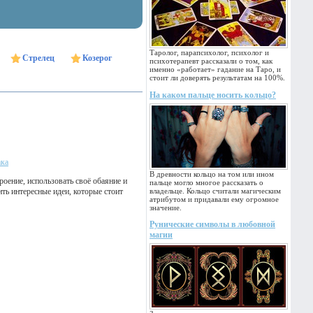
Таролог, парапсихолог, психолог и
Стрелец
Козерог
психотерапевт рассказали о том, как
именно «работает» гадание на Таро, и
стоит ли доверять результатам на 100%.
На каком пальце носить кольцо?
ака
В древности кольцо на том или ином
оение, использовать своё обаяние и
пальце могло многое рассказать о
ь интересные идеи, которые стоит
владельце. Кольцо считали магическим
атрибутом и придавали ему огромное
значение.
Рунические символы в любовной
магии