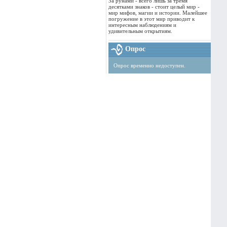
За рунами - всего лишь за тремя
десятками знаков - стоит целый мир -
мир мифов, магии и истории. Малейшее
погружение в этот мир приводит к
интересным наблюдениям и
удивительным открытиям.
Опрос
Опрос временно недоступен.