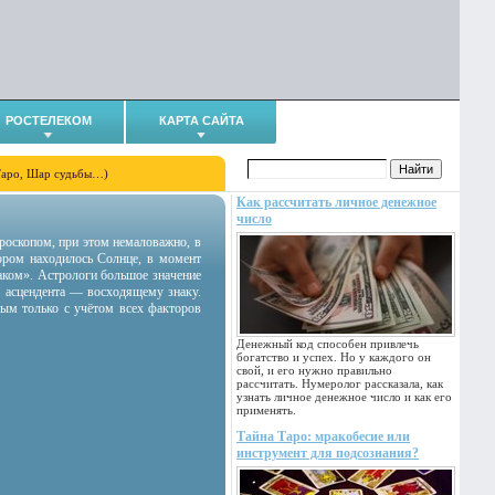
РОСТЕЛЕКОМ
КАРТА САЙТА
Таро, Шар судьбы…)
Как рассчитать личное денежное
число
гороскопом, при этом немаловажно, в
тором находилось Солнце, в момент
аком». Астрологи большое значение
 асцендента — восходящему знаку.
ным только с учётом всех факторов
Денежный код способен привлечь
богатство и успех. Но у каждого он
свой, и его нужно правильно
рассчитать. Нумеролог рассказала, как
узнать личное денежное число и как его
применять.
Тайна Таро: мракобесие или
инструмент для подсознания?