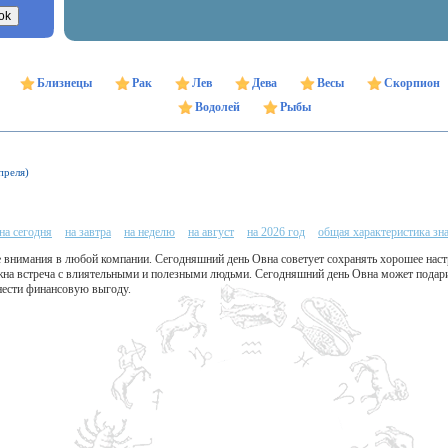
Близнецы
Рак
Лев
Дева
Весы
Скорпион
Водолей
Рыбы
преля)
на сегодня
на завтра
на неделю
на август
на 2026 год
общая характеристика зн
 внимания в любой компании. Сегодняшний день Овна советует сохранять хорошее настр
на встреча с влиятельными и полезными людьми. Сегодняшний день Овна может подарит
нести финансовую выгоду.