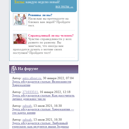
Тесты:
каждую неделю новый!
все тесты →
Ревнивы ли вы?
Насколько вы претендуете на
близких вам людей? Пройдите
тест.
Справедливый ли вы человек?
Чувство справедливости у всех
развито по разному. Вы
замечали, что иногда вам
приходится думать о мотиве своих
поступков? Пройдите тест!
На форуме
Автор:
astro.sibnet.ru
, 30 января 2022, 07:04
Здесь обсуждается статья: Возможности
Хиромантии
Автор:
271033511
, 16 января 2022, 12:18
Здесь обсуждается статья: Как рассчитать
личное денежное число
Автор:
zabzab
, 13 июля 2021, 16:30
Здесь обсуждается статья: Хиромантия —
это карта жизни
Автор:
zabzab
, 13 июля 2021, 16:30
Здесь обсуждается статья: Любовный
гороскоп: как целуются знаки Зодиака