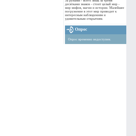
За рунами - всего лишь за тремя
десятками знаков - стоит целый мир -
мир мифов, магии и истории. Малейшее
погружение в этот мир приводит к
интересным наблюдениям и
удивительным открытиям.
Опрос
Опрос временно недоступен.