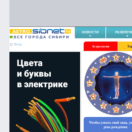
НОВОСТИ
РАЗВЛЕЧ
Вход
Астрология
Хи
Чтобы узнать свой знак, 
день рождения.