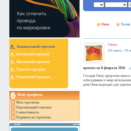
Овен
Телец
Овен
Зодиакальный гороскоп
(20 марта - 19 а
Китайский гороскоп
Цветочный гороскоп
прогноз на 8 февраля 2026
н
Гороскоп друидов
Сегодня Овну предстоит много о
Рунический гороскоп
собеседников и чаще использов
день Овна подходит для укрепл
Мой профиль
Мои гороскопы
Персональный гороскоп
Совместимость
Подписка на гороскопы