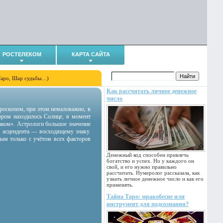
РОСТЕЛЕКОМ
КАРТА САЙТА
Таро, Шар судьбы…)
Как рассчитать личное денежное
число
гороскопом, при этом немаловажно, в
тором находилось Солнце, в момент
аком». Астрологи большое значение
 асцендента — восходящему знаку.
ным только с учётом всех факторов
Денежный код способен привлечь
богатство и успех. Но у каждого он
свой, и его нужно правильно
рассчитать. Нумеролог рассказала, как
узнать личное денежное число и как его
применять.
Тайна Таро: мракобесие или
инструмент для подсознания?