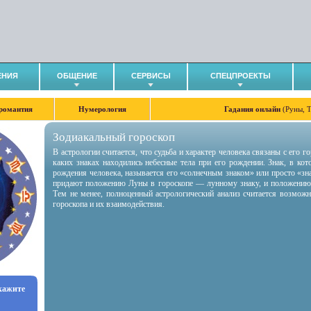
ЕНИЯ
ОБЩЕНИЕ
СЕРВИСЫ
СПЕЦПРОЕКТЫ
романтия
Нумерология
Гадания онлайн
(Руны, 
Зодиакальный гороскоп
В астрологии считается, что судьба и характер человека связаны с его 
каких знаках находились небесные тела при его рождении. Знак, в ко
рождения человека, называется его «солнечным знаком» или просто «зн
придают положению Луны в гороскопе — лунному знаку, и положению
Тем не менее, полноценный астрологический анализ считается возмож
гороскопа и их взаимодействия.
укажите