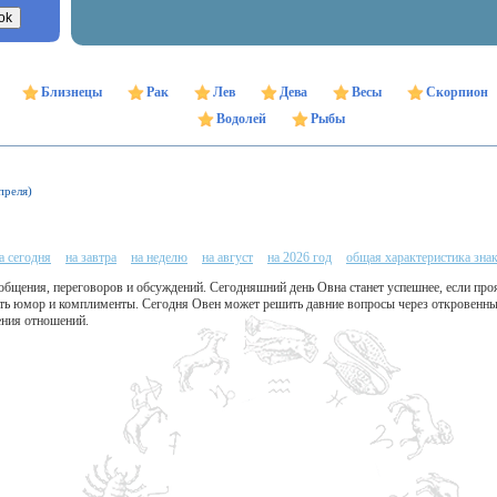
Близнецы
Рак
Лев
Дева
Весы
Скорпион
Водолей
Рыбы
преля)
а сегодня
на завтра
на неделю
на август
на 2026 год
общая характеристика зна
бщения, переговоров и обсуждений. Сегодняшний день Овна станет успешнее, если проя
ать юмор и комплименты. Сегодня Овен может решить давние вопросы через откровенн
ения отношений.