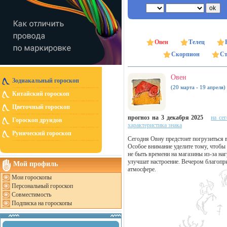
Овен
Телец
Скорпион
Ст
Овен
Зодиакальный гороскоп
(20 марта - 19 апреля)
Китайский гороскоп
Цветочный гороскоп
прогноз на 3 декабря 2025
на се
Гороскоп друидов
характеристика знака
Рунический гороскоп
Сегодня Овну предстоит погрузиться в
Особое внимание уделите тому, чтоб
не быть времени на магазины из-за на
улучшат настроение. Вечером благопри
Мой профиль
атмосфере.
Мои гороскопы
Персональный гороскоп
Совместимость
Подписка на гороскопы