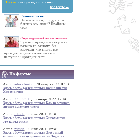
Тесты:
каждую неделю новый!
все тесты →
Ревнивы ли вы?
Насколько вы претендуете на
близких вам людей? Пройдите
тест.
Справедливый ли вы человек?
Чувство справедливости у всех
развито по разному. Вы
замечали, что иногда вам
приходится думать о мотиве своих
поступков? Пройдите тест!
На форуме
Автор:
astro.sibnet.ru
, 30 января 2022, 07:04
Здесь обсуждается статья: Возможности
Хиромантии
Автор:
271033511
, 16 января 2022, 12:18
Здесь обсуждается статья: Как рассчитать
личное денежное число
Автор:
zabzab
, 13 июля 2021, 16:30
Здесь обсуждается статья: Хиромантия —
это карта жизни
Автор:
zabzab
, 13 июля 2021, 16:30
Здесь обсуждается статья: Любовный
гороскоп: как целуются знаки Зодиака