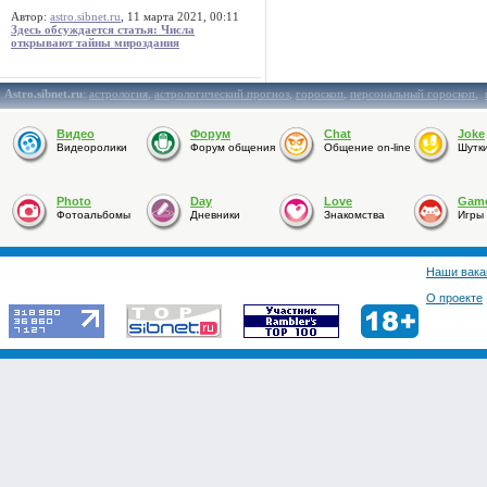
Автор:
astro.sibnet.ru
, 11 марта 2021, 00:11
Здесь обсуждается статья: Числа
открывают тайны мироздания
Astro.sibnet.ru
:
астрология
,
астрологический прогноз
,
гороскоп
,
персональный гороскоп
,
Видео
Форум
Chat
Joke
Видеоролики
Форум общения
Общение on-line
Шутк
Photo
Day
Love
Gam
Фотоальбомы
Дневники
Знакомства
Игры
Наши вака
О проекте