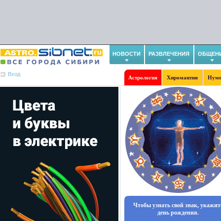
НОВОСТИ
РАЗВЛЕЧЕНИЯ
ОБЩЕН
Вход
Астрология
Хиромантия
Нуме
Чтобы узнать свой знак, укажит
день рождения.