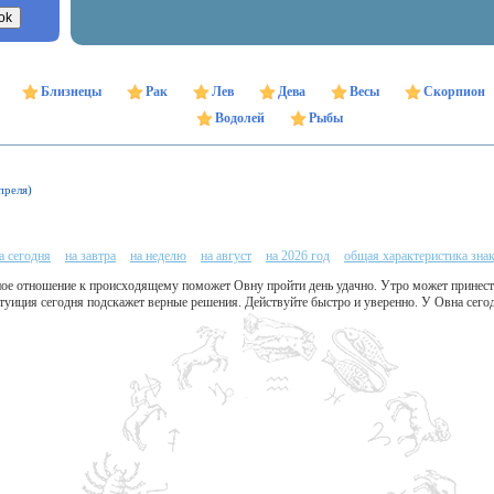
Близнецы
Рак
Лев
Дева
Весы
Скорпион
Водолей
Рыбы
преля)
а сегодня
на завтра
на неделю
на август
на 2026 год
общая характеристика зна
ное отношение к происходящему поможет Овну пройти день удачно. Утро может принест
туиция сегодня подскажет верные решения. Действуйте быстро и уверенно. У Овна сего