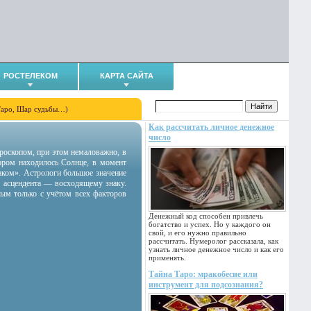
РОСТЕЛЕКОМ
КАРТА САЙТА
Таро, Шар судьбы…)
Как рассчитать личное денежное
число
гороскопом, при этом немаловажно, в
тором находилось Солнце, в момент
аком». Астрологи большое значение
 асцендента — восходящему знаку.
ным только с учётом всех факторов
Денежный код способен привлечь
богатство и успех. Но у каждого он
свой, и его нужно правильно
рассчитать. Нумеролог рассказала, как
узнать личное денежное число и как его
применять.
Тайна Таро: мракобесие или
инструмент для подсознания?