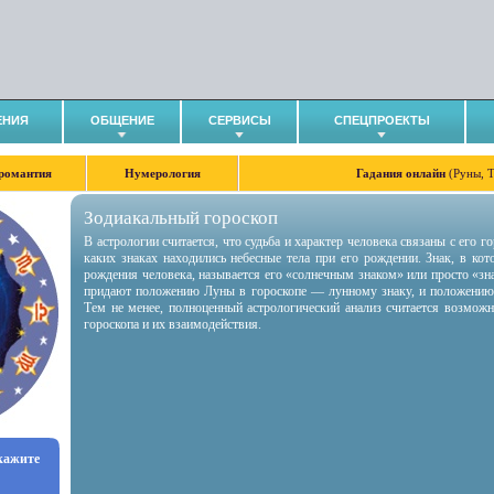
ЕНИЯ
ОБЩЕНИЕ
СЕРВИСЫ
СПЕЦПРОЕКТЫ
романтия
Нумерология
Гадания онлайн
(Руны, 
Зодиакальный гороскоп
В астрологии считается, что судьба и характер человека связаны с его 
каких знаках находились небесные тела при его рождении. Знак, в ко
рождения человека, называется его «солнечным знаком» или просто «зн
придают положению Луны в гороскопе — лунному знаку, и положению
Тем не менее, полноценный астрологический анализ считается возмож
гороскопа и их взаимодействия.
укажите