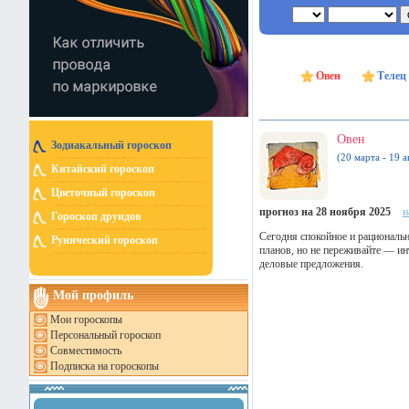
Овен
Телец
Овен
Зодиакальный гороскоп
(20 марта - 19 а
Китайский гороскоп
Цветочный гороскоп
прогноз на 28 ноября 2025
н
Гороскоп друидов
Сегодня спокойное и рациональ
Рунический гороскоп
планов, но не переживайте — ин
деловые предложения.
Мой профиль
Мои гороскопы
Персональный гороскоп
Совместимость
Подписка на гороскопы