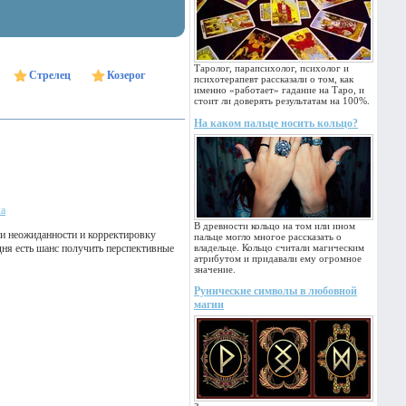
Таролог, парапсихолог, психолог и
Стрелец
Козерог
психотерапевт рассказали о том, как
именно «работает» гадание на Таро, и
стоит ли доверять результатам на 100%.
На каком пальце носить кольцо?
ка
В древности кольцо на том или ином
и неожиданности и корректировку
пальце могло многое рассказать о
дня есть шанс получить перспективные
владельце. Кольцо считали магическим
атрибутом и придавали ему огромное
значение.
Рунические символы в любовной
магии