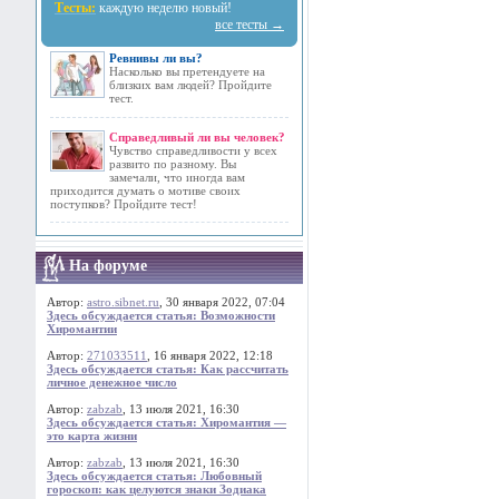
Тесты:
каждую неделю новый!
все тесты →
Ревнивы ли вы?
Насколько вы претендуете на
близких вам людей? Пройдите
тест.
Справедливый ли вы человек?
Чувство справедливости у всех
развито по разному. Вы
замечали, что иногда вам
приходится думать о мотиве своих
поступков? Пройдите тест!
На форуме
Автор:
astro.sibnet.ru
, 30 января 2022, 07:04
Здесь обсуждается статья: Возможности
Хиромантии
Автор:
271033511
, 16 января 2022, 12:18
Здесь обсуждается статья: Как рассчитать
личное денежное число
Автор:
zabzab
, 13 июля 2021, 16:30
Здесь обсуждается статья: Хиромантия —
это карта жизни
Автор:
zabzab
, 13 июля 2021, 16:30
Здесь обсуждается статья: Любовный
гороскоп: как целуются знаки Зодиака