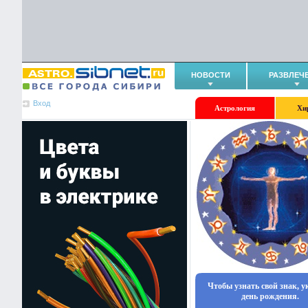
НОВОСТИ
РАЗВЛЕЧ
Вход
Астрология
Хи
Чтобы узнать свой знак, 
день рождения.