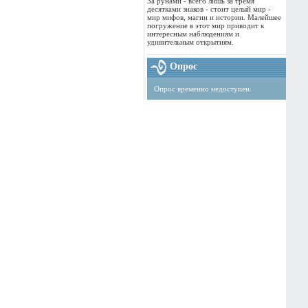
За рунами - всего лишь за тремя
десятками знаков - стоит целый мир -
мир мифов, магии и истории. Малейшее
погружение в этот мир приводит к
интересным наблюдениям и
удивительным открытиям.
Опрос
Опрос временно недоступен.