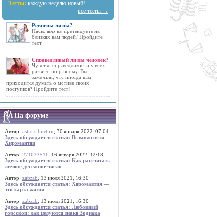
Тесты:
каждую неделю новый!
все тесты →
Ревнивы ли вы?
Насколько вы претендуете на
близких вам людей? Пройдите
тест.
Справедливый ли вы человек?
Чувство справедливости у всех
развито по разному. Вы
замечали, что иногда вам
приходится думать о мотиве своих
поступков? Пройдите тест!
На форуме
Автор:
astro.sibnet.ru
, 30 января 2022, 07:04
Здесь обсуждается статья: Возможности
Хиромантии
Автор:
271033511
, 16 января 2022, 12:18
Здесь обсуждается статья: Как рассчитать
личное денежное число
Автор:
zabzab
, 13 июля 2021, 16:30
Здесь обсуждается статья: Хиромантия —
это карта жизни
Автор:
zabzab
, 13 июля 2021, 16:30
Здесь обсуждается статья: Любовный
гороскоп: как целуются знаки Зодиака