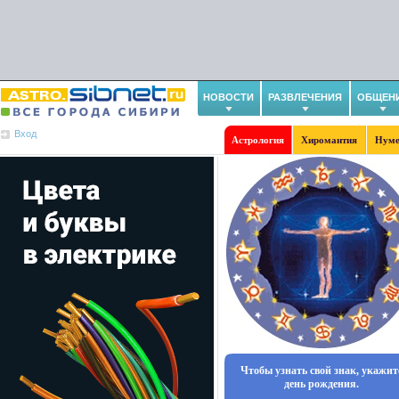
НОВОСТИ
РАЗВЛЕЧЕНИЯ
ОБЩЕН
Вход
Астрология
Хиромантия
Нуме
Чтобы узнать свой знак, укажит
день рождения.