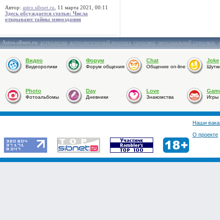
Автор:
astro.sibnet.ru
, 11 марта 2021, 00:11
Здесь обсуждается статья: Числа
открывают тайны мироздания
Astro.sibnet.ru
:
астрология
,
астрологический прогноз
,
гороскоп
,
персональный гороскоп
,
Видео
Форум
Chat
Joke
Видеоролики
Форум общения
Общение on-line
Шутк
Photo
Day
Love
Gam
Фотоальбомы
Дневники
Знакомства
Игры
Наши вака
О проекте