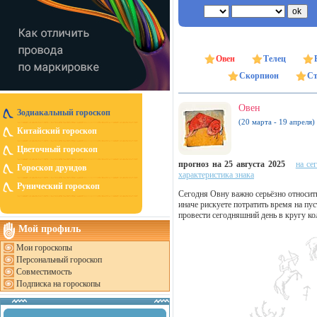
Овен
Телец
Скорпион
Ст
Овен
Зодиакальный гороскоп
(20 марта - 19 апреля)
Китайский гороскоп
Цветочный гороскоп
прогноз на 25 августа 2025
на се
Гороскоп друидов
характеристика знака
Рунический гороскоп
Сегодня Овну важно серьёзно относить
иначе рискуете потратить время на п
провести сегодняшний день в кругу кол
Мой профиль
Мои гороскопы
Персональный гороскоп
Совместимость
Подписка на гороскопы